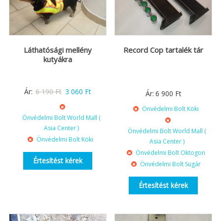
Láthatósági mellény
Record Cop tartalék tár
kutyákra
Original
Current
Ár:
6 190
Ft
3 060
Ft
Ár:
6 900
Ft
price
price
Önvédelmi Bolt Köki
was:
is:
Önvédelmi Bolt World Mall (
6
3
Asia Center )
Önvédelmi Bolt World Mall (
Önvédelmi Bolt Köki
190 Ft.
060 Ft.
Asia Center )
Önvédelmi Bolt Oktogon
Értesítést kérek
Önvédelmi Bolt Sugár
Értesítést kérek