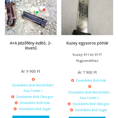
A+A Jelzőfény indító, 2-
Kuzey egysoros póttár
lövetű
Kuzey 911 és 911T
fegyverekhez
Ár:
9 900
Ft
Ár:
7 900
Ft
Önvédelmi Bolt Köki
Önvédelmi Bolt World Mall (
Asia Center )
Önvédelmi Bolt World Mall (
Önvédelmi Bolt Oktogon
Asia Center )
Önvédelmi Bolt Köki
Önvédelmi Bolt Oktogon
Önvédelmi Bolt Sugár
Önvédelmi Bolt Sugár