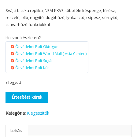
Svájci bicska replika, NEM-KKVE, többféle késpenge, fűrész,
reszelő, olló, nagyító, dugóhúzó, lyukasztó, csipesz, sörnyitó,
csavarhúzó funkciókkal
Hol van készleten?
Önvédelmi Bolt Oktogon
Önvédelmi Bolt World Mall ( Asia Center )
Önvédelmi Bolt Sugár
Önvédelmi Bolt Köki
Elfogyott
Értesítést kérek
Kategória:
Kiegészítők
Leírás