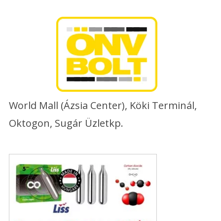
Skip
to
content
World Mall (Ázsia Center), Köki Terminál,
Oktogon, Sugár Üzletkp.