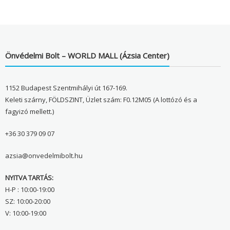
Önvédelmi Bolt – WORLD MALL (Ázsia Center)
1152 Budapest Szentmihályi út 167-169.
Keleti szárny, FÖLDSZINT, Üzlet szám: F0.12M05 (A lottózó és a
fagyizó mellett.)
+36 30 379 09 07
azsia@onvedelmibolt.hu
NYITVA TARTÁS:
H-P : 10:00-19:00
SZ: 10:00-20:00
V: 10:00-19:00