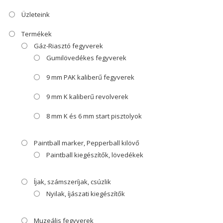
Üzleteink
Termékek
Gáz-Riasztó fegyverek
Gumilövedékes fegyverek
9 mm PAK kaliberű fegyverek
9 mm K kaliberű revolverek
8 mm K és 6 mm start pisztolyok
Paintball marker, Pepperball kilövő
Paintball kiegészítők, lövedékek
Íjak, számszeríjak, csúzlik
Nyilak, íjászati kiegészítők
Muzeális fegyverek