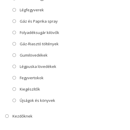
Légfegyverek
Gáz és Paprika spray
Folyadéksugár kilövők
Gáz-Riasztó töltények
Gumilövedékek
Légpuska lövedékek
Fegyvertokok
Kiegészítők
Újságok és könyvek
Kezdőknek