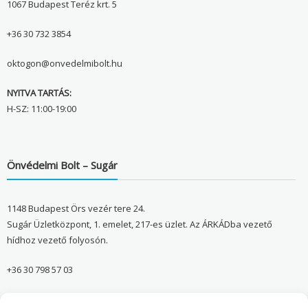
1067 Budapest Teréz krt. 5
+36 30 732 3854
oktogon@onvedelmibolt.hu
NYITVA TARTÁS:
H-SZ: 11:00-19:00
Önvédelmi Bolt – Sugár
1148 Budapest Örs vezér tere 24.
Sugár Üzletközpont, 1. emelet, 217-es üzlet. Az ÁRKÁDba vezető
hídhoz vezető folyosón.
+36 30 798 57 03
sugar@onvedelmibolt.hu