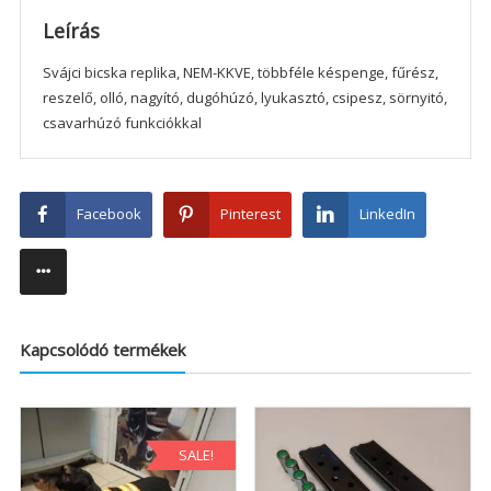
Leírás
Svájci bicska replika, NEM-KKVE, többféle késpenge, fűrész,
reszelő, olló, nagyító, dugóhúzó, lyukasztó, csipesz, sörnyitó,
csavarhúzó funkciókkal
Facebook
Pinterest
LinkedIn
Kapcsolódó termékek
SALE!