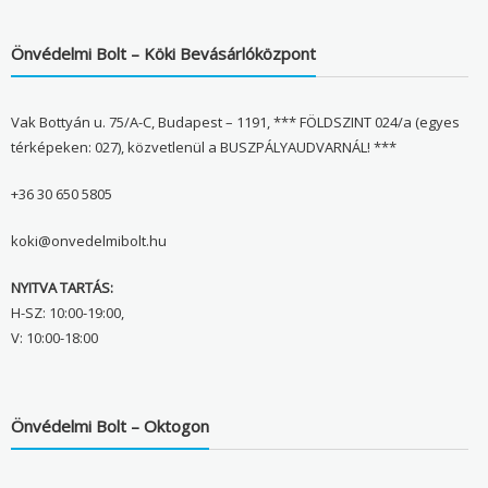
Önvédelmi Bolt – Köki Bevásárlóközpont
Vak Bottyán u. 75/A-C, Budapest – 1191, *** FÖLDSZINT 024/a (egyes
térképeken: 027), közvetlenül a BUSZPÁLYAUDVARNÁL! ***
+36 30 650 5805
koki@onvedelmibolt.hu
NYITVA TARTÁS:
H-SZ: 10:00-19:00,
V: 10:00-18:00
Önvédelmi Bolt – Oktogon