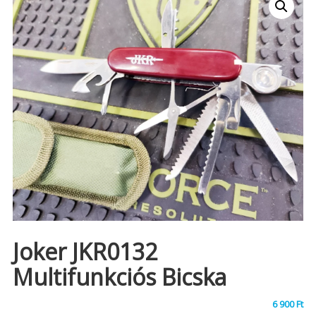
Joker JKR0132
Multifunkciós Bicska
6 900
Ft