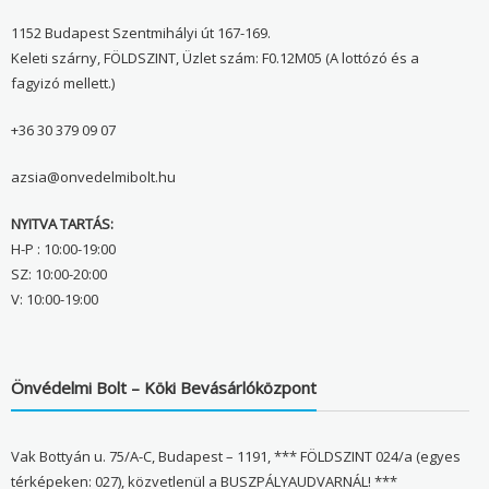
1152 Budapest Szentmihályi út 167-169.
Keleti szárny, FÖLDSZINT, Üzlet szám: F0.12M05 (A lottózó és a
fagyizó mellett.)
+36 30 379 09 07
azsia@onvedelmibolt.hu
NYITVA TARTÁS:
H-P : 10:00-19:00
SZ: 10:00-20:00
V: 10:00-19:00
Önvédelmi Bolt – Köki Bevásárlóközpont
Vak Bottyán u. 75/A-C, Budapest – 1191, *** FÖLDSZINT 024/a (egyes
térképeken: 027), közvetlenül a BUSZPÁLYAUDVARNÁL! ***