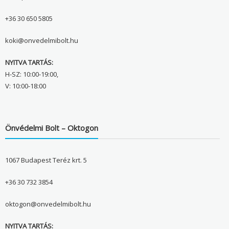
+36 30 650 5805
koki@onvedelmibolt.hu
NYITVA TARTÁS:
H-SZ: 10:00-19:00,
V: 10:00-18:00
Önvédelmi Bolt – Oktogon
1067 Budapest Teréz krt. 5
+36 30 732 3854
oktogon@onvedelmibolt.hu
NYITVA TARTÁS: