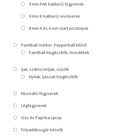
9 mm PAK kaliberű fegyverek
9 mm K kaliberű revolverek
8 mm K és 6 mm start pisztolyok
Paintball marker, Pepperball kilövő
Paintball kiegészítők, lövedékek
Íjak, számszeríjak, csúzlik
Nyilak, íjászati kiegészítők
Muzeális fegyverek
Légfegyverek
Gáz és Paprika spray
Folyadéksugár kilövők