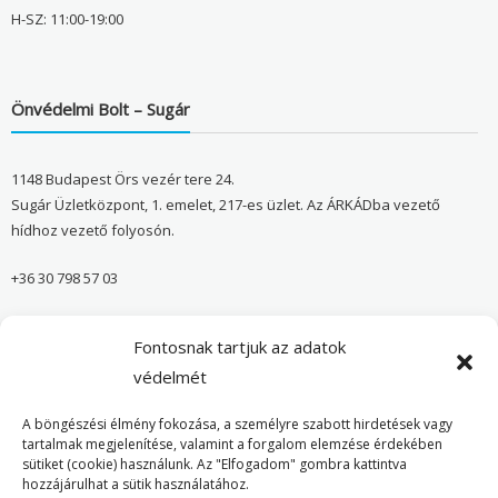
H-SZ: 11:00-19:00
Önvédelmi Bolt – Sugár
1148 Budapest Örs vezér tere 24.
Sugár Üzletközpont, 1. emelet, 217-es üzlet. Az ÁRKÁDba vezető
hídhoz vezető folyosón.
+36 30 798 57 03
sugar@onvedelmibolt.hu
Fontosnak tartjuk az adatok
NYITVA TARTÁS:
védelmét
H-SZ: 10:00-20:00
A böngészési élmény fokozása, a személyre szabott hirdetések vagy
tartalmak megjelenítése, valamint a forgalom elemzése érdekében
sütiket (cookie) használunk. Az "Elfogadom" gombra kattintva
Önvédelmi Bolt – Főoldal
hozzájárulhat a sütik használatához.