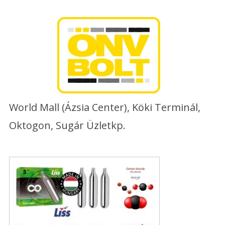
Skip
to
content
World Mall (Ázsia Center), Köki Terminál,
Oktogon, Sugár Üzletkp.