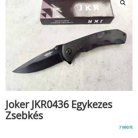
Joker JKR0436 Egykezes
Zsebkés
7 990
Ft