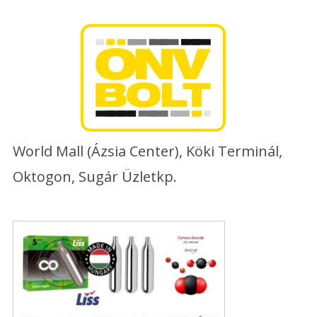
Skip
to
content
World Mall (Ázsia Center), Köki Terminál,
Oktogon, Sugár Üzletkp.