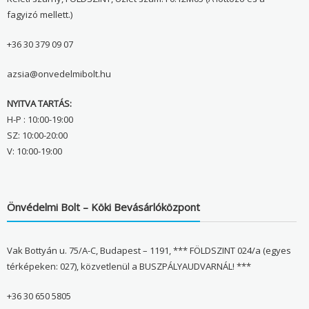
fagyizó mellett.)
+36 30 379 09 07
azsia@onvedelmibolt.hu
NYITVA TARTÁS:
H-P : 10:00-19:00
SZ: 10:00-20:00
V: 10:00-19:00
Önvédelmi Bolt – Köki Bevásárlóközpont
Vak Bottyán u. 75/A-C, Budapest – 1191, *** FÖLDSZINT 024/a (egyes
térképeken: 027), közvetlenül a BUSZPÁLYAUDVARNÁL! ***
+36 30 650 5805