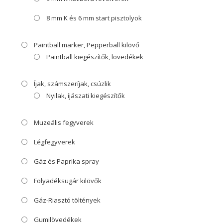
8 mm K és 6 mm start pisztolyok
Paintball marker, Pepperball kilövő
Paintball kiegészítők, lövedékek
Íjak, számszeríjak, csúzlik
Nyilak, íjászati kiegészítők
Muzeális fegyverek
Légfegyverek
Gáz és Paprika spray
Folyadéksugár kilövők
Gáz-Riasztó töltények
Gumilövedékek