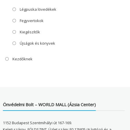
Légpuska lövedékek
Fegyvertokok
Kiegészítők
Újságok és könyvek
Kezdőknek
Önvédelmi Bolt – WORLD MALL (Ázsia Center)
1152 Budapest Szentmihályi út 167-169.
Keleti szárny, FÖLDSZINT, Üzlet szám: F0.12M05 (A lottózó és a