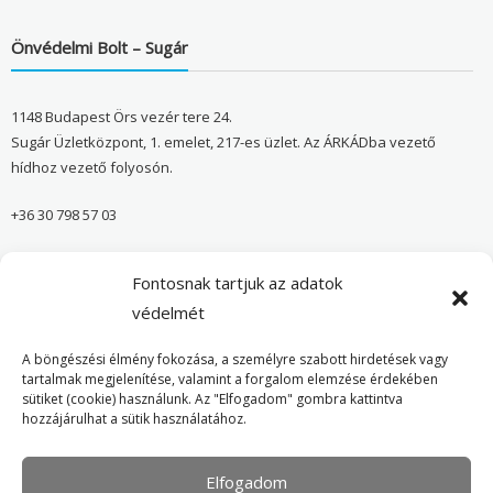
Önvédelmi Bolt – Sugár
1148 Budapest Örs vezér tere 24.
Sugár Üzletközpont, 1. emelet, 217-es üzlet. Az ÁRKÁDba vezető
hídhoz vezető folyosón.
+36 30 798 57 03
sugar@onvedelmibolt.hu
Fontosnak tartjuk az adatok
NYITVA TARTÁS:
védelmét
H-SZ: 10:00-20:00
A böngészési élmény fokozása, a személyre szabott hirdetések vagy
tartalmak megjelenítése, valamint a forgalom elemzése érdekében
sütiket (cookie) használunk. Az "Elfogadom" gombra kattintva
Önvédelmi Bolt – Főoldal
hozzájárulhat a sütik használatához.
Adatvédelmi tájékoztató
Elfogadom