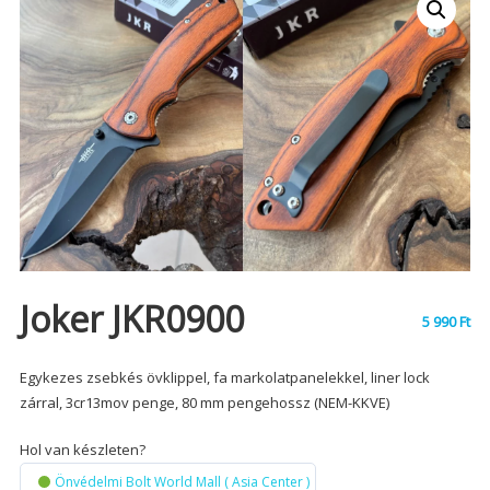
Joker JKR0900
5 990
Ft
Egykezes zsebkés övklippel, fa markolatpanelekkel, liner lock
zárral, 3cr13mov penge, 80 mm pengehossz (NEM-KKVE)
Hol van készleten?
Önvédelmi Bolt World Mall ( Asia Center )