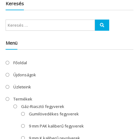
Keresés
Menü
Főoldal
Újdonságok
Üzleteink
Termékek
Gáz-Riasztó fegyverek
Gumilövedékes fegyverek
9 mm PAK kaliberű fegyverek
9 mm K kaliberű revolverek