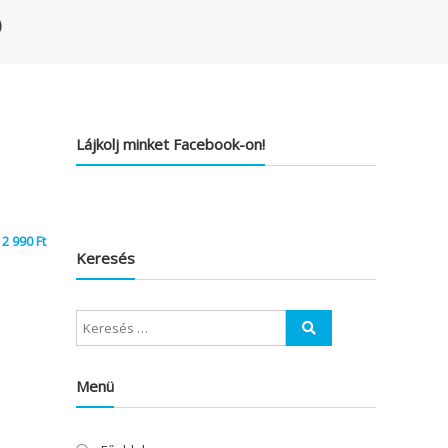
)
Lájkolj minket Facebook-on!
2 990
Ft
Keresés
Menü