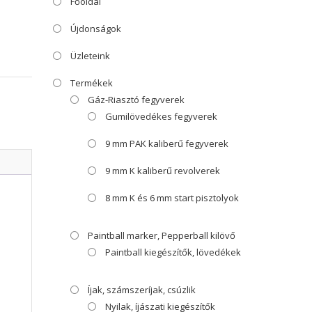
Főoldal
Újdonságok
Üzleteink
Termékek
Gáz-Riasztó fegyverek
Gumilövedékes fegyverek
9 mm PAK kaliberű fegyverek
9 mm K kaliberű revolverek
8 mm K és 6 mm start pisztolyok
Paintball marker, Pepperball kilövő
Paintball kiegészítők, lövedékek
Íjak, számszeríjak, csúzlik
Nyilak, íjászati kiegészítők