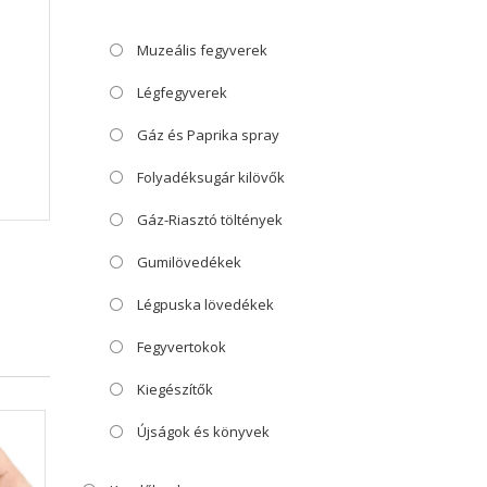
Muzeális fegyverek
Légfegyverek
Gáz és Paprika spray
Folyadéksugár kilövők
Gáz-Riasztó töltények
Gumilövedékek
Légpuska lövedékek
Fegyvertokok
Kiegészítők
Újságok és könyvek