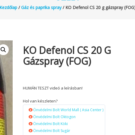
Kezdőlap
/
Gáz és paprika spray
/ KO Defenol CS 20 g gázspray (FOG
KO Defenol CS 20 G
Gázspray (FOG)
HUMÁN TESZT videó a leírásban!
Hol van készleten?
Önvédelmi Bolt World Mall ( Asia Center )
Önvédelmi Bolt Oktogon
Önvédelmi Bolt Köki
Önvédelmi Bolt Sugár