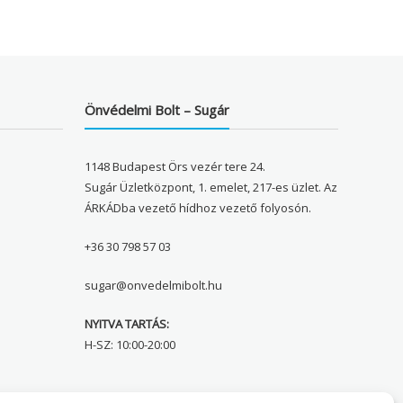
Önvédelmi Bolt – Sugár
1148 Budapest Örs vezér tere 24.
Sugár Üzletközpont, 1. emelet, 217-es üzlet. Az
ÁRKÁDba vezető hídhoz vezető folyosón.
+36 30 798 57 03
sugar@onvedelmibolt.hu
NYITVA TARTÁS:
H-SZ: 10:00-20:00