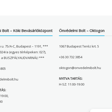
 Bolt – Köki Bevásárlóközpont
Önvédelmi Bolt – Oktogon
 u. 75/A-C, Budapest – 1191, ***
1067 Budapest Teréz krt. 5
024/a (egyes térképeken: 027),
+36 30 732 3854
l a BUSZPÁLYAUDVARNÁL! ***
oktogon@onvedelmibolt.hu
5805
NYITVA TARTÁS:
elmibolt.hu
H-SZ: 11:00-19:00
TÁS:
19:00,
00