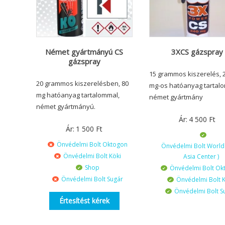
Német gyártmányú CS
3XCS gázspray
gázspray
15 grammos kiszerelés, 
20 grammos kiszerelésben, 80
mg-os hatóanyag tartal
mg hatóanyag tartalommal,
német gyártmány
német gyártmányú.
Ár:
4 500
Ft
Ár:
1 500
Ft
Önvédelmi Bolt Oktogon
Önvédelmi Bolt World 
Önvédelmi Bolt Köki
Asia Center )
Shop
Önvédelmi Bolt Ok
Önvédelmi Bolt Sugár
Önvédelmi Bolt K
Önvédelmi Bolt S
Értesítést kérek