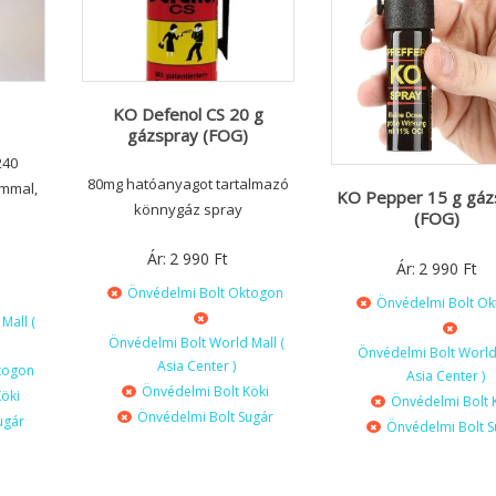
KO Defenol CS 20 g
gázspray (FOG)
240
80mg hatóanyagot tartalmazó
ommal,
KO Pepper 15 g gáz
könnygáz spray
(FOG)
Ár:
2 990
Ft
Ár:
2 990
Ft
Önvédelmi Bolt Oktogon
Önvédelmi Bolt O
Mall (
Önvédelmi Bolt World Mall (
Önvédelmi Bolt World 
Asia Center )
togon
Asia Center )
Önvédelmi Bolt Köki
öki
Önvédelmi Bolt 
Önvédelmi Bolt Sugár
ugár
Önvédelmi Bolt S