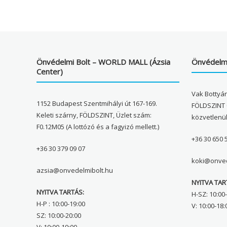
Önvédelmi Bolt – WORLD MALL (Ázsia
Önvédelmi
Center)
Vak Bottyán
1152 Budapest Szentmihályi út 167-169.
FÖLDSZINT 
Keleti szárny, FÖLDSZINT, Üzlet szám:
közvetlenü
F0.12M05 (A lottózó és a fagyizó mellett.)
+36 30 650 
+36 30 379 09 07
koki@onved
azsia@onvedelmibolt.hu
NYITVA TAR
NYITVA TARTÁS:
H-SZ: 10:00-
H-P : 10:00-19:00
V: 10:00-18:
SZ: 10:00-20:00
V: 10:00-19:00