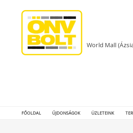
Skip
to
content
World Mall (Ázsi
FŐOLDAL
ÚJDONSÁGOK
ÜZLETEINK
TE