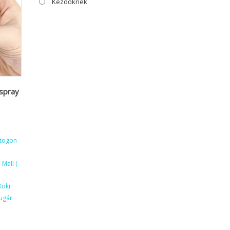
Kezdőknek
spray
ktogon
Mall (
Köki
ugár