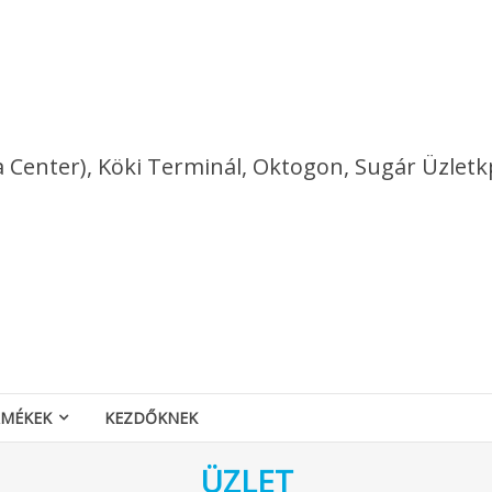
a Center), Köki Terminál, Oktogon, Sugár Üzletk
RMÉKEK
KEZDŐKNEK
ÜZLET