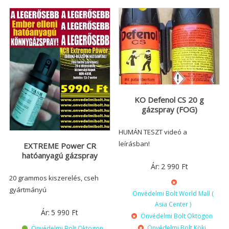
KO Defenol CS 20 g
gázspray (FOG)
HUMÁN TESZT videó a
leírásban!
EXTREME Power CR
hatóanyagú gázspray
Ár:
2 990
Ft
20 grammos kiszerelés, cseh
gyártmányú
Önvédelmi Bolt World Mall (
Asia Center )
Ár:
5 990
Ft
Önvédelmi Bolt Oktogon
Önvédelmi Bolt Köki
Önvédelmi Bolt Oktogon