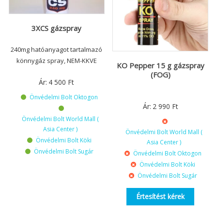
3XCS gázspray
240mg hatóanyagot tartalmazó
könnygáz spray, NEM-KKVE
KO Pepper 15 g gázspray
(FOG)
Ár:
4 500
Ft
Önvédelmi Bolt Oktogon
Ár:
2 990
Ft
Önvédelmi Bolt World Mall (
Asia Center )
Önvédelmi Bolt World Mall (
Önvédelmi Bolt Köki
Asia Center )
Önvédelmi Bolt Sugár
Önvédelmi Bolt Oktogon
Önvédelmi Bolt Köki
Önvédelmi Bolt Sugár
Értesítést kérek