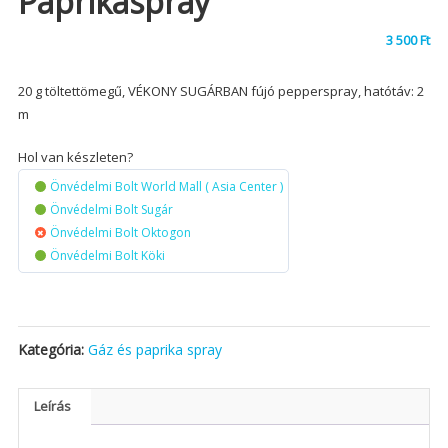
Paprikaspray
3 500
Ft
20 g töltettömegű, VÉKONY SUGÁRBAN fújó pepperspray, hatótáv: 2
m
Hol van készleten?
Önvédelmi Bolt World Mall ( Asia Center )
Önvédelmi Bolt Sugár
Önvédelmi Bolt Oktogon
Önvédelmi Bolt Köki
Kategória:
Gáz és paprika spray
Leírás