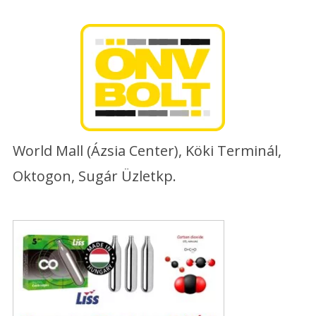
Skip
to
content
World Mall (Ázsia Center), Köki Terminál,
Oktogon, Sugár Üzletkp.