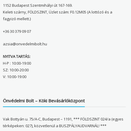
1152 Budapest Szentmihályi út 167-169.
Keleti szárny, FÖLDSZINT, Üzlet szám: F0.12M05 (A lottózó és a
fagyizó mellett.)
+36 30 379 09 07
azsia@onvedelmibolt.hu
NYITVA TARTÁS:
H-P : 10:00-19:00
SZ: 10:00-20:00
V: 10:00-19:00
Önvédelmi Bolt – Köki Bevásárlóközpont
Vak Bottyán u. 75/A-C, Budapest – 1191, *** FÖLDSZINT 024/a (egyes
térképeken: 027), közvetlenül a BUSZPÁLYAUDVARNÁL! ***