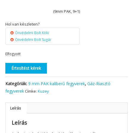
(9mm PAK, 9+1)
Hol van készleten?
Önvédelmi Bolt Köki
Önvédelmi Bolt Sugár
Elfogyott
Értesítést kérek
Kategóriák:
9 mm PAK kaliberű fegyverek
,
Gáz-Riasztó
fegyverek
Címke:
Kuzey
Leírás
Leírás