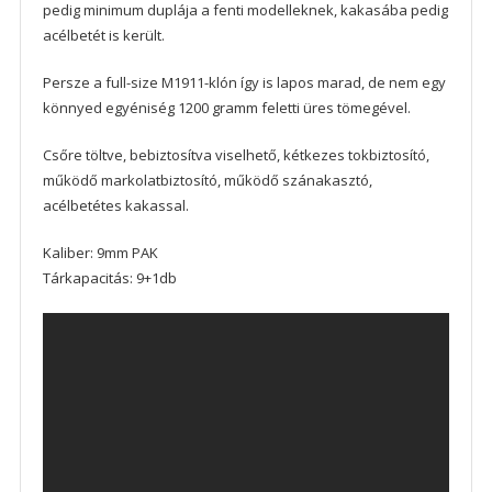
pedig minimum duplája a fenti modelleknek, kakasába pedig
acélbetét is került.
Persze a full-size M1911-klón így is lapos marad, de nem egy
könnyed egyéniség 1200 gramm feletti üres tömegével.
Csőre töltve, bebiztosítva viselhető, kétkezes tokbiztosító,
működő markolatbiztosító, működő szánakasztó,
acélbetétes kakassal.
Kaliber: 9mm PAK
Tárkapacitás: 9+1db