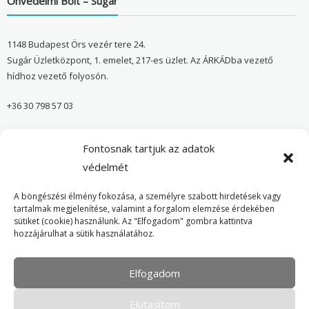
Önvédelmi Bolt – Sugár
1148 Budapest Örs vezér tere 24.
Sugár Üzletközpont, 1. emelet, 217-es üzlet. Az ÁRKÁDba vezető
hídhoz vezető folyosón.
+36 30 798 57 03
sugar@onvedelmibolt.hu
Fontosnak tartjuk az adatok
NYITVA TARTÁS:
védelmét
H-SZ: 10:00-20:00
A böngészési élmény fokozása, a személyre szabott hirdetések vagy
tartalmak megjelenítése, valamint a forgalom elemzése érdekében
sütiket (cookie) használunk. Az "Elfogadom" gombra kattintva
Önvédelmi Bolt – Főoldal
hozzájárulhat a sütik használatához.
Adatvédelmi tájékoztató
Elfogadom
Cookie Policy
Elutasítom