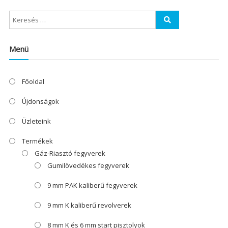
Menü
Főoldal
Újdonságok
Üzleteink
Termékek
Gáz-Riasztó fegyverek
Gumilövedékes fegyverek
9 mm PAK kaliberű fegyverek
9 mm K kaliberű revolverek
8 mm K és 6 mm start pisztolyok