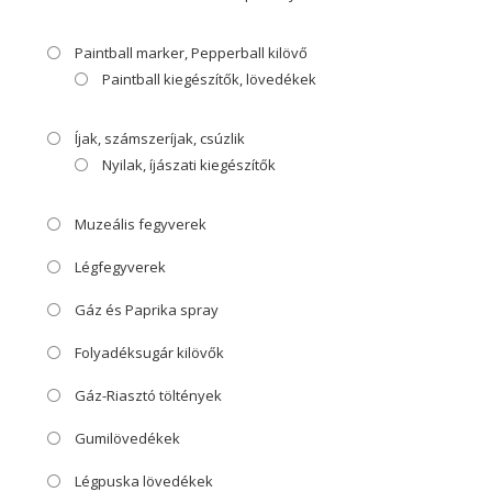
Paintball marker, Pepperball kilövő
Paintball kiegészítők, lövedékek
Íjak, számszeríjak, csúzlik
Nyilak, íjászati kiegészítők
Muzeális fegyverek
Légfegyverek
Gáz és Paprika spray
Folyadéksugár kilövők
Gáz-Riasztó töltények
Gumilövedékek
Légpuska lövedékek