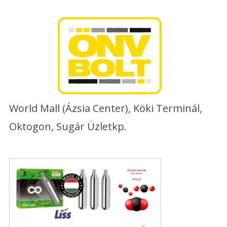
Skip
to
content
World Mall (Ázsia Center), Köki Terminál,
Oktogon, Sugár Üzletkp.