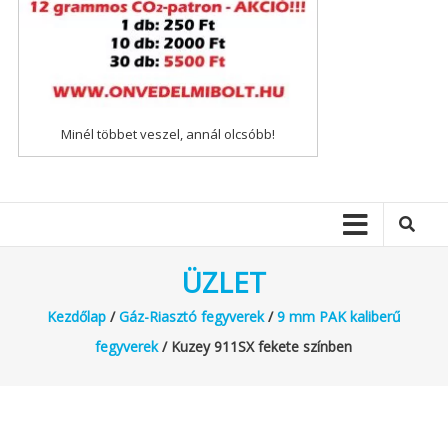
Minél többet veszel, annál olcsóbb!
ÜZLET
Kezdőlap
/
Gáz-Riasztó fegyverek
/
9 mm PAK kaliberű
fegyverek
/ Kuzey 911SX fekete színben