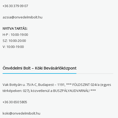
+36 30 379 09 07
azsia@onvedelmibolt.hu
NYITVA TARTÁS:
H-P : 10:00-19:00
SZ: 10:00-20:00
V: 10:00-19:00
Önvédelmi Bolt – Köki Bevásárlóközpont
Vak Bottyán u. 75/A-C, Budapest – 1191, *** FÖLDSZINT 024/a (egyes
térképeken: 027), közvetlenül a BUSZPÁLYAUDVARNÁL! ***
+36 30 650 5805
koki@onvedelmibolt.hu