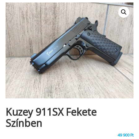
Kuzey 911SX Fekete
Színben
49 900
Ft