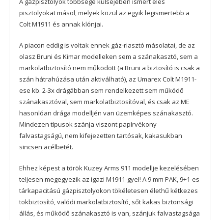
A gázpisztolyok többsége külsejében ismert éles
pisztolyokat másol, melyek közül az egyik legismertebb a
Colt M1911 és annak klónjai.
A piacon eddig is voltak ennek gáz-riasztó másolatai, de az
olasz Bruni és Kimar modelleken sem a szánakasztó, sem a
markolatbiztosító nem működött (a Bruni a biztosító is csak a
szán hátrahúzása után aktiválható), az Umarex Colt M1911-
ese kb. 2-3x drágábban sem rendelkezett sem működő
szánakasztóval, sem markolatbiztosítóval, és csak az ME
hasonlóan drága modelljén van üzemképes szánakasztó.
Mindezen típusok szánja viszont papírvékony
falvastagságú, nem kifejezetten tartósak, kakasukban
sincsen acélbetét.
Ehhez képest a török Kuzey Arms 911 modellje kezelésében
teljesen megegyezik az igazi M1911-gyel! A 9 mm PAK, 9+1-es
tárkapacitású gázpisztolyokon tökéletesen élethű kétkezes
tokbiztosító, valódi markolatbiztosító, sőt kakas biztonsági
állás, és működő szánakasztó is van, szánjuk falvastagsága