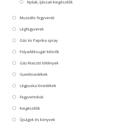
Nyilak, íjászati kiegészítők
Muzeális fegyverek
Légfegyverek
Gáz és Paprika spray
Folyadéksugár kilövők
Gáz-Riasztó töltények
Gumilövedékek
Légpuska lövedékek
Fegyvertokok
Kiegészítők
Újságok és könyvek