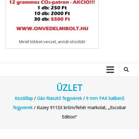
Minél többet veszel, annál olcsóbb!
ÜZLET
Kezdőlap
/
Gáz-Riasztó fegyverek
/
9 mm PAK kaliberű
fegyverek
/ Kuzey 911SX króm/fehér markolat, „Escobar
Edition”