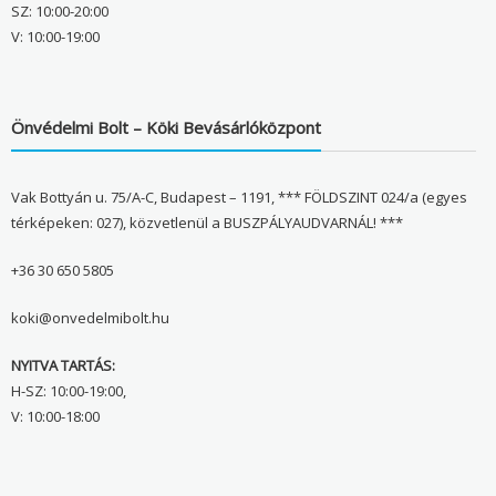
SZ: 10:00-20:00
V: 10:00-19:00
Önvédelmi Bolt – Köki Bevásárlóközpont
Vak Bottyán u. 75/A-C, Budapest – 1191, *** FÖLDSZINT 024/a (egyes
térképeken: 027), közvetlenül a BUSZPÁLYAUDVARNÁL! ***
+36 30 650 5805
koki@onvedelmibolt.hu
NYITVA TARTÁS:
H-SZ: 10:00-19:00,
V: 10:00-18:00