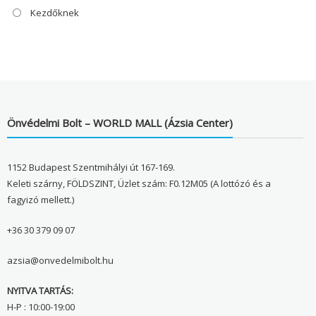
Kezdőknek
Önvédelmi Bolt – WORLD MALL (Ázsia Center)
1152 Budapest Szentmihályi út 167-169.
Keleti szárny, FÖLDSZINT, Üzlet szám: F0.12M05 (A lottózó és a
fagyizó mellett.)
+36 30 379 09 07
azsia@onvedelmibolt.hu
NYITVA TARTÁS:
H-P : 10:00-19:00