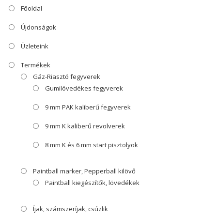
Főoldal
Újdonságok
Üzleteink
Termékek
Gáz-Riasztó fegyverek
Gumilövedékes fegyverek
9 mm PAK kaliberű fegyverek
9 mm K kaliberű revolverek
8 mm K és 6 mm start pisztolyok
Paintball marker, Pepperball kilövő
Paintball kiegészítők, lövedékek
Íjak, számszeríjak, csúzlik