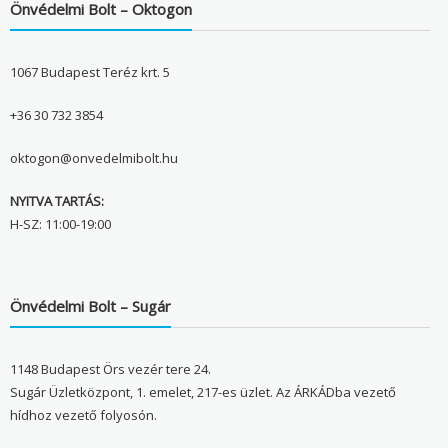
Önvédelmi Bolt – Oktogon
1067 Budapest Teréz krt. 5
+36 30 732 3854
oktogon@onvedelmibolt.hu
NYITVA TARTÁS:
H-SZ: 11:00-19:00
Önvédelmi Bolt – Sugár
1148 Budapest Örs vezér tere 24.
Sugár Üzletközpont, 1. emelet, 217-es üzlet. Az ÁRKÁDba vezető
hídhoz vezető folyosón.