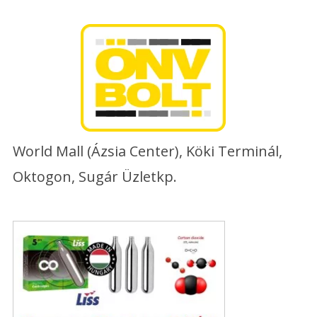
Skip
to
content
World Mall (Ázsia Center), Köki Terminál,
Oktogon, Sugár Üzletkp.