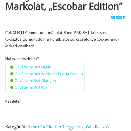
Markolat, „Escobar Edition”
59 900
Ft
Colt M1911 Commander másolat, 9 mm PAK, 9+1, kétkezes
tokbiztosító, működő markolatbiztosító, csőretöltve cocked-and-
locked viselhető
Hol van készleten?
Önvédelmi Bolt Sugár
Önvédelmi Bolt World Mall ( Asia Center )
Önvédelmi Bolt Oktogon
Önvédelmi Bolt Köki
Készleten
Kategóriák:
9 mm PAK kaliberű fegyverek
,
Gáz-Riasztó