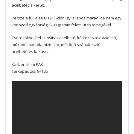
acélbetét is került.
Persze a full-size M1911-klón így is lapos marad, de nem egy
könnyed egyéniség 1200 gramm feletti üres tömegével.
Csőre töltve, bebiztosítva viselhető, kétkezes tokbiztosító,
működő markolatbiztosító, működő szánakasztó,
acélbetétes kakassal.
Kaliber: 9mm PAK
Tárkapacitás: 9+1db