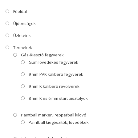
Főoldal
Újdonságok
Üzleteink
Termékek
Gáz-Riasztó fegyverek
Gumilövedékes fegyverek
9 mm PAK kaliberű fegyverek
9 mm K kaliberű revolverek
8 mm K és 6 mm start pisztolyok
Paintball marker, Pepperball kilövő
Paintball kiegészítők, lövedékek