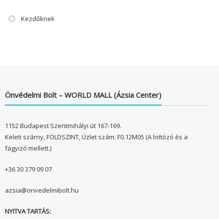
Kezdőknek
Önvédelmi Bolt – WORLD MALL (Ázsia Center)
1152 Budapest Szentmihályi út 167-169.
Keleti szárny, FÖLDSZINT, Üzlet szám: F0.12M05 (A lottózó és a
fagyizó mellett.)
+36 30 379 09 07
azsia@onvedelmibolt.hu
NYITVA TARTÁS: