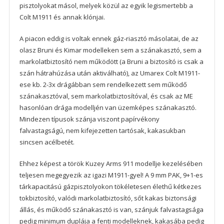
pisztolyokat másol, melyek közül az egyik legismertebb a
Colt M1911 és annak klónjai.
A piacon eddig is voltak ennek gáz-riasztó másolatai, de az
olasz Bruni és Kimar modelleken sem a szánakasztó, sem a
markolatbiztosító nem működött (a Bruni a biztosító is csak a
szán hátrahúzása után aktiválható), az Umarex Colt M1911-
ese kb. 2-3x drágábban sem rendelkezett sem működő
szánakasztóval, sem markolatbiztosítóval, és csak az ME
hasonlóan drága modelljén van üzemképes szánakasztó.
Mindezen típusok szánja viszont papírvékony
falvastagságú, nem kifejezetten tartósak, kakasukban
sincsen acélbetét.
Ehhez képest a török Kuzey Arms 911 modellje kezelésében
teljesen megegyezik az igazi M1911-gyel! A 9 mm PAK, 9+1-es
tárkapacitású gázpisztolyokon tökéletesen élethű kétkezes
tokbiztosító, valódi markolatbiztosító, sőt kakas biztonsági
állás, és működő szánakasztó is van, szánjuk falvastagsága
pedig minimum duplája a fenti modelleknek, kakasába pedig