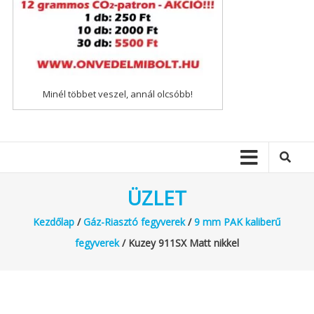
Minél többet veszel, annál olcsóbb!
ÜZLET
Kezdőlap
/
Gáz-Riasztó fegyverek
/
9 mm PAK kaliberű
fegyverek
/ Kuzey 911SX Matt nikkel