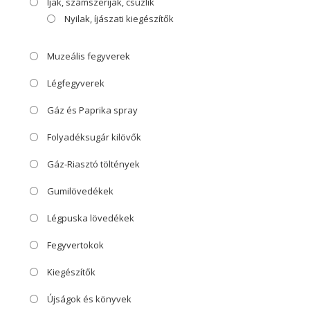
Íjak, számszeríjak, csúzlik
Nyilak, íjászati kiegészítők
Muzeális fegyverek
Légfegyverek
Gáz és Paprika spray
Folyadéksugár kilövők
Gáz-Riasztó töltények
Gumilövedékek
Légpuska lövedékek
Fegyvertokok
Kiegészítők
Újságok és könyvek