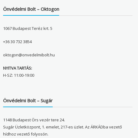
Önvédelmi Bolt – Oktogon
1067 Budapest Teréz krt. 5
+36 30 732 3854
oktogon@onvedelmibolt.hu
NYITVA TARTÁS:
H-SZ: 11:00-19:00
Önvédelmi Bolt – Sugár
1148 Budapest Örs vezér tere 24.
Sugár Üzletközpont, 1. emelet, 217-es üzlet. Az ÁRKÁDba vezető
hídhoz vezető folyosón.