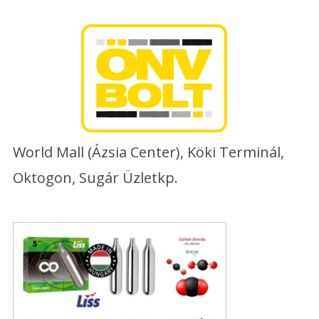
Skip
to
content
World Mall (Ázsia Center), Köki Terminál,
Oktogon, Sugár Üzletkp.