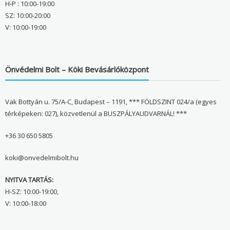
H-P : 10:00-19:00
SZ: 10:00-20:00
V: 10:00-19:00
Önvédelmi Bolt – Köki Bevásárlóközpont
Vak Bottyán u. 75/A-C, Budapest – 1191, *** FÖLDSZINT 024/a (egyes
térképeken: 027), közvetlenül a BUSZPÁLYAUDVARNÁL! ***
+36 30 650 5805
koki@onvedelmibolt.hu
NYITVA TARTÁS:
H-SZ: 10:00-19:00,
V: 10:00-18:00