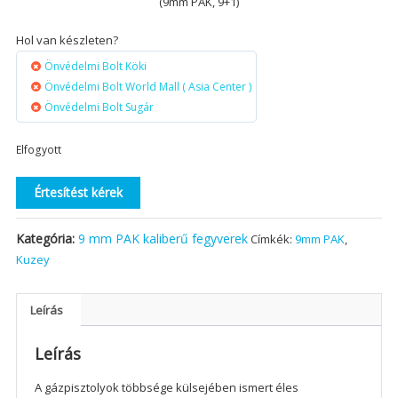
(9mm PAK, 9+1)
Hol van készleten?
Önvédelmi Bolt Köki
Önvédelmi Bolt World Mall ( Asia Center )
Önvédelmi Bolt Sugár
Elfogyott
Értesítést kérek
Kategória:
9 mm PAK kaliberű fegyverek
Címkék:
9mm PAK
,
Kuzey
Leírás
Leírás
A gázpisztolyok többsége külsejében ismert éles