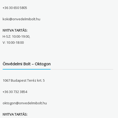
+36 30 650 5805
koki@onvedelmibolt.hu
NYITVA TARTÁS:
H-SZ: 10:00-19:00,
V: 10:00-18:00
Önvédelmi Bolt – Oktogon
1067 Budapest Teréz krt. 5
+36 30 732 3854
oktogon@onvedelmibolt.hu
NYITVA TARTÁS: