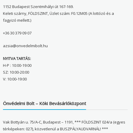
1152 Budapest Szentmihályi út 167-169.
Keleti szárny, FÖLDSZINT, Üzlet szám: F0.12M05 (A lottózó és a
fagyizó mellett.)
+36 30 379 09 07
azsia@onvedelmibolt.hu
NYITVA TARTÁS:
H-P : 10:00-19:00
SZ: 10:00-20:00
V: 10:00-19:00
Önvédelmi Bolt – Köki Bevásárlóközpont
Vak Bottyán u. 75/A-C, Budapest – 1191, *** FÖLDSZINT 024/a (egyes
térképeken: 027), közvetlenül a BUSZPÁLYAUDVARNÁL! ***