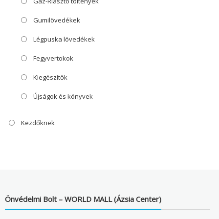
Gáz-Riasztó töltények
Gumilövedékek
Légpuska lövedékek
Fegyvertokok
Kiegészítők
Újságok és könyvek
Kezdőknek
Önvédelmi Bolt – WORLD MALL (Ázsia Center)