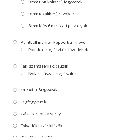
9 mm PAK kaliberű fegyverek
9 mm K kaliberű revolverek
8 mm K és 6 mm start pisztolyok
Paintball marker, Pepperball kilövő
Paintball kiegészítők, lövedékek
Íjak, számszeríjak, csúzlik
Nyilak, íjászati kiegészítők
Muzeális fegyverek
Légfegyverek
Gáz és Paprika spray
Folyadéksugár kilövők