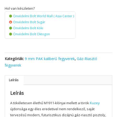
Hol van készleten?
Önvédelmi Bolt World Mall ( Asia Center )
Önvédelmi Bolt Sugár
Önvédelmi Bolt Köki
Önvédelmi Bolt Oktogon
Kategóriák:
9 mm PAK kaliberű fegyverek
,
Gáz-Riasztó
fegyverek
Leírás
Leírás
A tökéletesen élethű M1911-klónjai mellett a török
Kuzey
újdonsága egy éles eredetivel nem rendelkező, saját
tervezésű modern, futurisztikus dizájnú gáz-riasztó pisztoly,