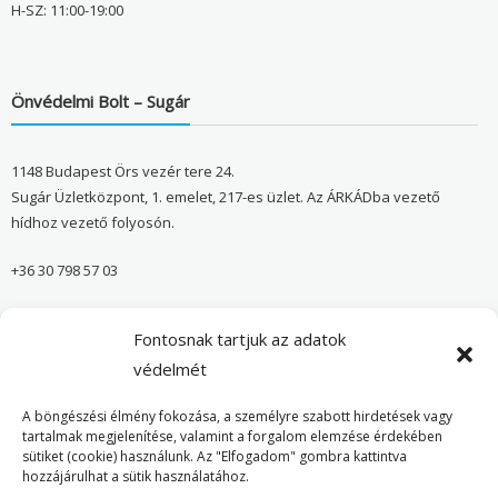
H-SZ: 11:00-19:00
Önvédelmi Bolt – Sugár
1148 Budapest Örs vezér tere 24.
Sugár Üzletközpont, 1. emelet, 217-es üzlet. Az ÁRKÁDba vezető
hídhoz vezető folyosón.
+36 30 798 57 03
sugar@onvedelmibolt.hu
Fontosnak tartjuk az adatok
NYITVA TARTÁS:
védelmét
H-SZ: 10:00-20:00
A böngészési élmény fokozása, a személyre szabott hirdetések vagy
tartalmak megjelenítése, valamint a forgalom elemzése érdekében
sütiket (cookie) használunk. Az "Elfogadom" gombra kattintva
Önvédelmi Bolt – Főoldal
hozzájárulhat a sütik használatához.