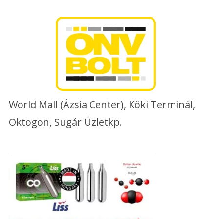
Skip
to
content
World Mall (Ázsia Center), Köki Terminál,
Oktogon, Sugár Üzletkp.