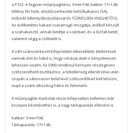
a P122. A fegyver műanyagtokos, 9 mm PAK kaliber 17+1 db
töltény fér bele, elsütőszerkezete belsőkakasos (SA),
működő billentyűbiztosítással és TŰZKÉSZEN VISELHETŐ IS.
Az acélbetétes kakast csavarrugó mozgatja, acélból készült
a szánakasztó, annak betétje a szánban, és a tűzfali betét,
valamint végig a csőbetét is.
A zárt szánszerkezet kifejezetten lekerekített, élettörések
vannak elöl és hátul is, hogy ruházat alatt is kényelmesen
lehessen viselni. Az S900 rendkívül könnyen részlegesen
szétszerelhető tisztításhoz, a töltetlenség ellenőrzése után
csupán a sátorvason belül levő szétszedőkart kell lehúzni,
majd a szánt ütközésig hátra és felemelni.
A műanyagtok markolati része kifejezetten kellemes már
közepes kézmérethez is, a nagy tárkapacitás ellenére is.
Kaliber: 9 mm PAK
Tárkapacitás: 17+1 db