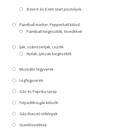
8 mm K és 6 mm start pisztolyok
Paintball marker, Pepperball kilövő
Paintball kiegészítők, lövedékek
Íjak, számszeríjak, csúzlik
Nyilak, íjászati kiegészítők
Muzeális fegyverek
Légfegyverek
Gáz és Paprika spray
Folyadéksugár kilövők
Gáz-Riasztó töltények
Gumilövedékek