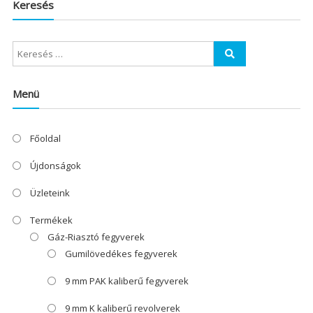
Keresés
Menü
Főoldal
Újdonságok
Üzleteink
Termékek
Gáz-Riasztó fegyverek
Gumilövedékes fegyverek
9 mm PAK kaliberű fegyverek
9 mm K kaliberű revolverek