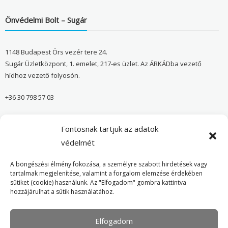
Önvédelmi Bolt – Sugár
1148 Budapest Örs vezér tere 24.
Sugár Üzletközpont, 1. emelet, 217-es üzlet. Az ÁRKÁDba vezető
hídhoz vezető folyosón.
+36 30 798 57 03
sugar@onvedelmibolt.hu
Fontosnak tartjuk az adatok
NYITVA TARTÁS:
védelmét
H-SZ: 10:00-20:00
A böngészési élmény fokozása, a személyre szabott hirdetések vagy
tartalmak megjelenítése, valamint a forgalom elemzése érdekében
sütiket (cookie) használunk. Az "Elfogadom" gombra kattintva
Önvédelmi Bolt – Főoldal
hozzájárulhat a sütik használatához.
Adatvédelmi tájékoztató
Elfogadom