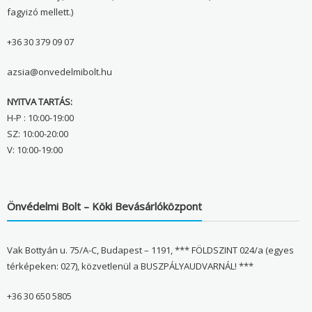
fagyizó mellett.)
+36 30 379 09 07
azsia@onvedelmibolt.hu
NYITVA TARTÁS:
H-P : 10:00-19:00
SZ: 10:00-20:00
V: 10:00-19:00
Önvédelmi Bolt – Köki Bevásárlóközpont
Vak Bottyán u. 75/A-C, Budapest – 1191, *** FÖLDSZINT 024/a (egyes
térképeken: 027), közvetlenül a BUSZPÁLYAUDVARNÁL! ***
+36 30 650 5805