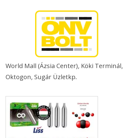
Skip
to
content
World Mall (Ázsia Center), Köki Terminál,
Oktogon, Sugár Üzletkp.