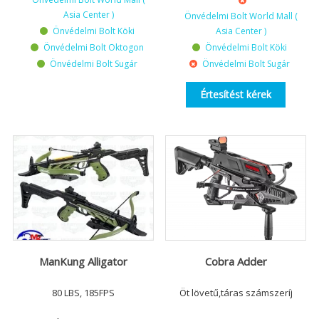
Asia Center )
Önvédelmi Bolt World Mall (
Önvédelmi Bolt Köki
Asia Center )
Önvédelmi Bolt Oktogon
Önvédelmi Bolt Köki
Önvédelmi Bolt Sugár
Önvédelmi Bolt Sugár
Értesítést kérek
ManKung Alligator
Cobra Adder
80 LBS, 185FPS
Öt lövetű,táras számszeríj