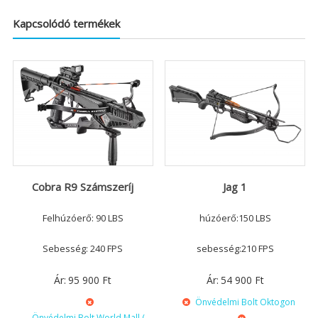
Kapcsolódó termékek
Cobra R9 Számszeríj
Jag 1
Felhúzóerő: 90 LBS
húzóerő:150 LBS
Sebesség: 240 FPS
sebesség:210 FPS
Ár:
95 900
Ft
Ár:
54 900
Ft
Önvédelmi Bolt Oktogon
Önvédelmi Bolt World Mall (