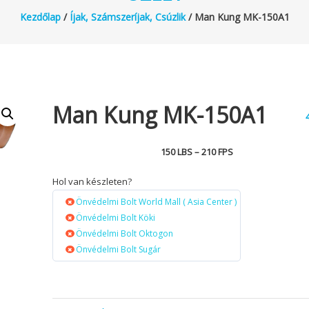
Kezdőlap
/
Íjak, Számszeríjak, Csúzlik
/ Man Kung MK-150A1
Man Kung MK-150A1
150 LBS – 210 FPS
Hol van készleten?
Önvédelmi Bolt World Mall ( Asia Center )
Önvédelmi Bolt Köki
Önvédelmi Bolt Oktogon
Önvédelmi Bolt Sugár