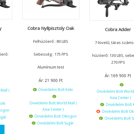
y
Cobra Nyílpisztoly Oak
Cobra Adder
Felhúzóerő : 80 LBS
7-lövetű, táras száms
óerő:
Sebesség : 175 FPS
húzóerő: 130 LBS, seb
270 FPS
Alumínium test
Ár:
169 900
Ft
Ár:
21 900
Ft
Önvédelmi Bolt Köki
Mall (
Önvédelmi Bolt World 
Asia Center )
Önvédelmi Bolt World Mall (
öki
Önvédelmi Bolt 
Asia Center )
togon
Önvédelmi Bolt O
Önvédelmi Bolt Oktogon
ugár
Önvédelmi Bolt S
Önvédelmi Bolt Sugár