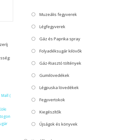
Muzeális fegyverek
Légfegyverek
Gáz és Paprika spray
zeríj
Folyadéksugár kilövők
esség:
Gáz-Riasztó töltények
Gumilövedékek
Légpuska lövedékek
Mall (
Fegyvertokok
Köki
Kiegészítők
ktogon
ugár
Újságok és könyvek