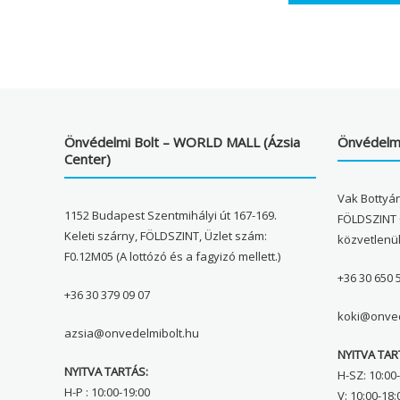
Önvédelmi Bolt – WORLD MALL (Ázsia
Önvédelmi
Center)
Vak Bottyán
1152 Budapest Szentmihályi út 167-169.
FÖLDSZINT 
Keleti szárny, FÖLDSZINT, Üzlet szám:
közvetlenü
F0.12M05 (A lottózó és a fagyizó mellett.)
+36 30 650 
+36 30 379 09 07
koki@onved
azsia@onvedelmibolt.hu
NYITVA TAR
NYITVA TARTÁS:
H-SZ: 10:00-
H-P : 10:00-19:00
V: 10:00-18: