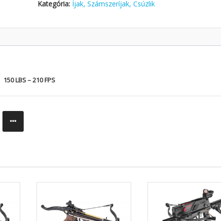
Kategória:
Íjak, Számszeríjak, Csúzlik
150 LBS – 210 FPS