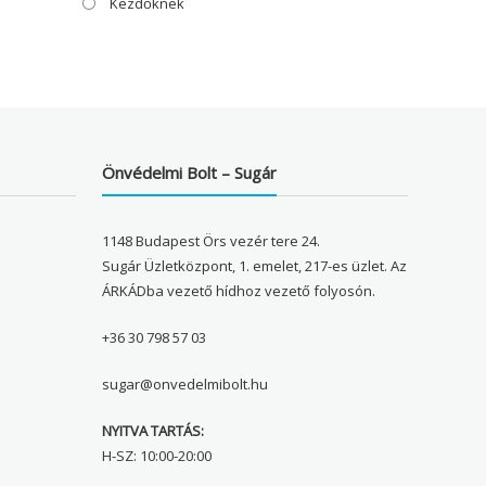
Kezdőknek
Önvédelmi Bolt – Sugár
1148 Budapest Örs vezér tere 24.
Sugár Üzletközpont, 1. emelet, 217-es üzlet. Az
ÁRKÁDba vezető hídhoz vezető folyosón.
+36 30 798 57 03
sugar@onvedelmibolt.hu
NYITVA TARTÁS:
H-SZ: 10:00-20:00