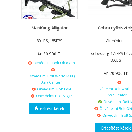
ManKung Alligator
Cobra nyílpisztol
80 LBS, 185FPS
Alumínium,
sebesség: 175FPS,húz
Ár:
30 900
Ft
80LBS
Önvédelmi Bolt Oktogon
Ár:
20 900
Ft
Önvédelmi Bolt World Mall (
Asia Center )
Önvédelmi Bolt World 
Önvédelmi Bolt Köki
Asia Center )
Önvédelmi Bolt Sugár
Önvédelmi Bolt K
Értesítést kérek
Önvédelmi Bolt Ok
Önvédelmi Bolt S
Értesítést kérek