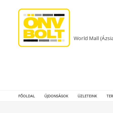
Skip
to
content
World Mall (Ázsi
FŐOLDAL
ÚJDONSÁGOK
ÜZLETEINK
TE