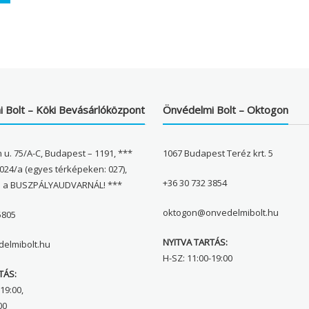
 Bolt – Köki Bevásárlóközpont
Önvédelmi Bolt – Oktogon
 u. 75/A-C, Budapest – 1191, ***
1067 Budapest Teréz krt. 5
024/a (egyes térképeken: 027),
+36 30 732 3854
l a BUSZPÁLYAUDVARNÁL! ***
oktogon@onvedelmibolt.hu
5805
NYITVA TARTÁS:
elmibolt.hu
H-SZ: 11:00-19:00
TÁS:
19:00,
00