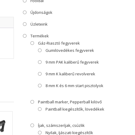
Főoldal
Újdonságok
Üzleteink
Termékek
Gáz-Riasztó fegyverek
Gumilövedékes fegyverek
9 mm PAK kaliberű fegyverek
9 mm K kaliberű revolverek
8 mm K és 6 mm start pisztolyok
Paintball marker, Pepperball kilövő
Paintball kiegészítők, lövedékek
Íjak, számszeríjak, csúzlik
Nyilak, íjászati kiegészítők