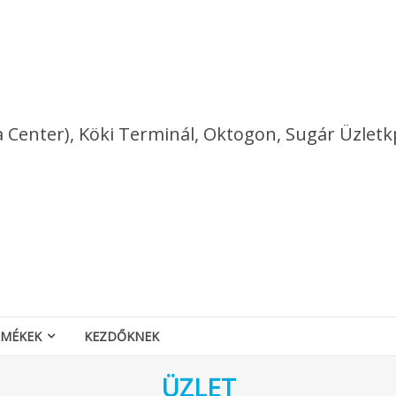
a Center), Köki Terminál, Oktogon, Sugár Üzletk
RMÉKEK
KEZDŐKNEK
ÜZLET