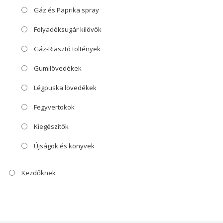
Gáz és Paprika spray
Folyadéksugár kilövők
Gáz-Riasztó töltények
Gumilövedékek
Légpuska lövedékek
Fegyvertokok
Kiegészítők
Újságok és könyvek
Kezdőknek