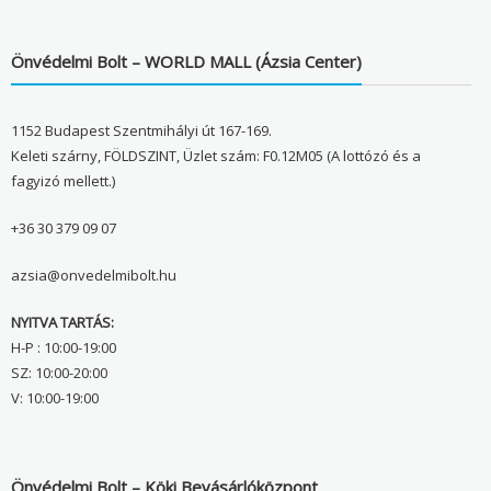
Önvédelmi Bolt – WORLD MALL (Ázsia Center)
1152 Budapest Szentmihályi út 167-169.
Keleti szárny, FÖLDSZINT, Üzlet szám: F0.12M05 (A lottózó és a
fagyizó mellett.)
+36 30 379 09 07
azsia@onvedelmibolt.hu
NYITVA TARTÁS:
H-P : 10:00-19:00
SZ: 10:00-20:00
V: 10:00-19:00
Önvédelmi Bolt – Köki Bevásárlóközpont