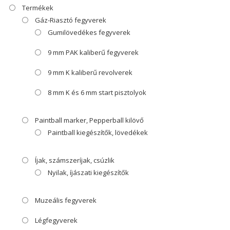
Termékek
Gáz-Riasztó fegyverek
Gumilövedékes fegyverek
9 mm PAK kaliberű fegyverek
9 mm K kaliberű revolverek
8 mm K és 6 mm start pisztolyok
Paintball marker, Pepperball kilövő
Paintball kiegészítők, lövedékek
Íjak, számszeríjak, csúzlik
Nyilak, íjászati kiegészítők
Muzeális fegyverek
Légfegyverek