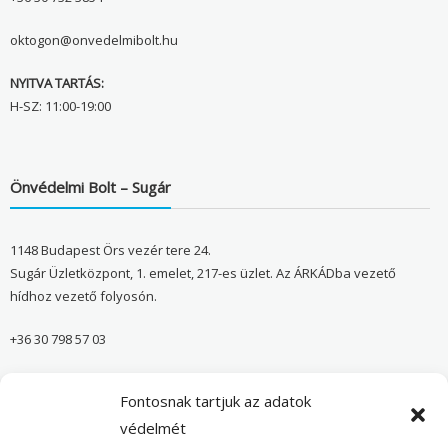
oktogon@onvedelmibolt.hu
NYITVA TARTÁS:
H-SZ: 11:00-19:00
Önvédelmi Bolt – Sugár
1148 Budapest Örs vezér tere 24.
Sugár Üzletközpont, 1. emelet, 217-es üzlet. Az ÁRKÁDba vezető
hídhoz vezető folyosón.
+36 30 798 57 03
sugar@onvedelmibolt.hu
Fontosnak tartjuk az adatok
NYITVA TARTÁS:
védelmét