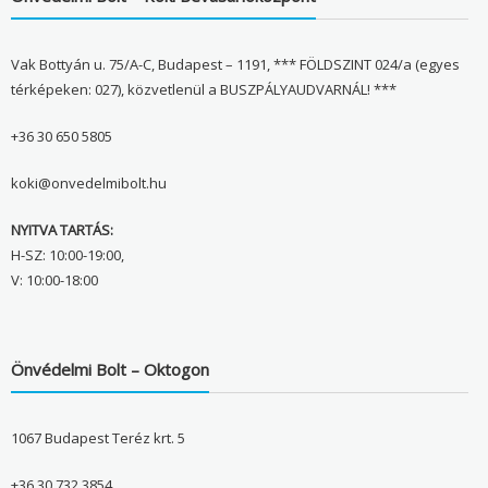
Vak Bottyán u. 75/A-C, Budapest – 1191, *** FÖLDSZINT 024/a (egyes
térképeken: 027), közvetlenül a BUSZPÁLYAUDVARNÁL! ***
+36 30 650 5805
koki@onvedelmibolt.hu
NYITVA TARTÁS:
H-SZ: 10:00-19:00,
V: 10:00-18:00
Önvédelmi Bolt – Oktogon
1067 Budapest Teréz krt. 5
+36 30 732 3854