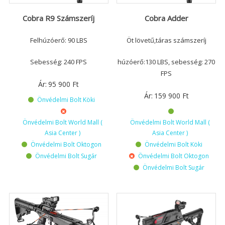
Cobra R9 Számszeríj
Cobra Adder
Felhúzóerő: 90 LBS
Öt lövetű,táras számszeríj
Sebesség: 240 FPS
húzóerő:130 LBS, sebesség: 270
FPS
Ár:
95 900
Ft
Ár:
159 900
Ft
Önvédelmi Bolt Köki
Önvédelmi Bolt World Mall (
Önvédelmi Bolt World Mall (
Asia Center )
Asia Center )
Önvédelmi Bolt Oktogon
Önvédelmi Bolt Köki
Önvédelmi Bolt Sugár
Önvédelmi Bolt Oktogon
Önvédelmi Bolt Sugár