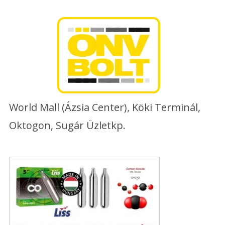
Skip
to
content
World Mall (Ázsia Center), Köki Terminál,
Oktogon, Sugár Üzletkp.