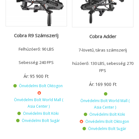
Cobra R9 Számszeríj
Cobra Adder
Felhúzóerő: 90 LBS
7-lövetű, táras számszeríj
Sebesség: 240 FPS
húzóerő: 130 LBS, sebesség: 270
FPS
Ár:
95 900
Ft
Ár:
169 900
Ft
Önvédelmi Bolt Oktogon
Önvédelmi Bolt World Mall (
Önvédelmi Bolt World Mall (
Asia Center )
Asia Center )
Önvédelmi Bolt Köki
Önvédelmi Bolt Köki
Önvédelmi Bolt Sugár
Önvédelmi Bolt Oktogon
Önvédelmi Bolt Sugár