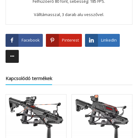
Felhúzóerő 80 font, sebesség: 185 FPS.
Válltámasszal, 3 darab alu vesszővel.
Facebook
Pinterest
LinkedIn
Kapcsolódó termékek