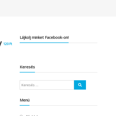
Lájkolj minket Facebook-on!
y
120
Ft
Keresés
Menü