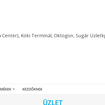
a Center), Köki Terminál, Oktogon, Sugár Üzletk
RMÉKEK
KEZDŐKNEK
ÜZLET