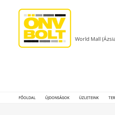
Skip
to
content
World Mall (Ázsi
FŐOLDAL
ÚJDONSÁGOK
ÜZLETEINK
TE