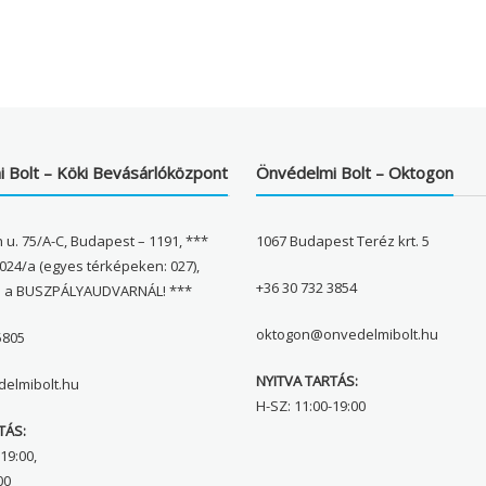
 Bolt – Köki Bevásárlóközpont
Önvédelmi Bolt – Oktogon
 u. 75/A-C, Budapest – 1191, ***
1067 Budapest Teréz krt. 5
024/a (egyes térképeken: 027),
+36 30 732 3854
l a BUSZPÁLYAUDVARNÁL! ***
oktogon@onvedelmibolt.hu
5805
NYITVA TARTÁS:
elmibolt.hu
H-SZ: 11:00-19:00
TÁS:
19:00,
00