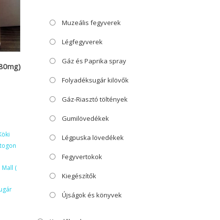
Muzeális fegyverek
Légfegyverek
Gáz és Paprika spray
(80mg)
Folyadéksugár kilövők
Gáz-Riasztó töltények
Gumilövedékek
Köki
Légpuska lövedékek
ktogon
Fegyvertokok
Mall (
Kiegészítők
ugár
Újságok és könyvek