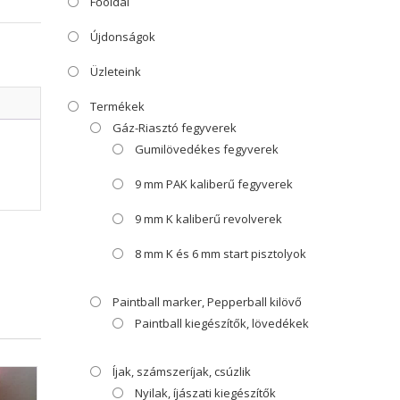
Főoldal
Újdonságok
Üzleteink
Termékek
Gáz-Riasztó fegyverek
Gumilövedékes fegyverek
9 mm PAK kaliberű fegyverek
9 mm K kaliberű revolverek
8 mm K és 6 mm start pisztolyok
Paintball marker, Pepperball kilövő
Paintball kiegészítők, lövedékek
Íjak, számszeríjak, csúzlik
Nyilak, íjászati kiegészítők