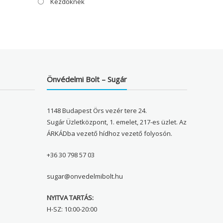
Kezdőknek
Önvédelmi Bolt – Sugár
1148 Budapest Örs vezér tere 24.
Sugár Üzletközpont, 1. emelet, 217-es üzlet. Az
ÁRKÁDba vezető hídhoz vezető folyosón.
+36 30 798 57 03
sugar@onvedelmibolt.hu
NYITVA TARTÁS:
H-SZ: 10:00-20:00