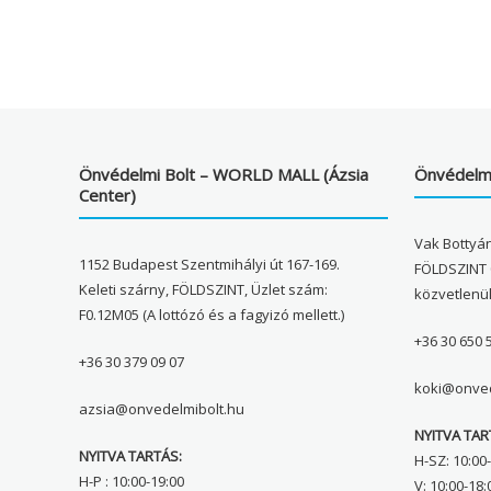
Önvédelmi Bolt – WORLD MALL (Ázsia
Önvédelmi
Center)
Vak Bottyán
1152 Budapest Szentmihályi út 167-169.
FÖLDSZINT 
Keleti szárny, FÖLDSZINT, Üzlet szám:
közvetlenü
F0.12M05 (A lottózó és a fagyizó mellett.)
+36 30 650 
+36 30 379 09 07
koki@onved
azsia@onvedelmibolt.hu
NYITVA TAR
NYITVA TARTÁS:
H-SZ: 10:00-
H-P : 10:00-19:00
V: 10:00-18: