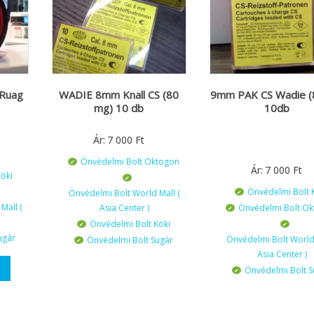
 Ruag
WADIE 8mm Knall CS (80
9mm PAK CS Wadie 
mg) 10 db
10db
Ár:
7 000
Ft
Önvédelmi Bolt Oktogon
Ár:
7 000
Ft
öki
Önvédelmi Bolt 
Önvédelmi Bolt World Mall (
Mall (
Asia Center )
Önvédelmi Bolt O
Önvédelmi Bolt Köki
ugár
Önvédelmi Bolt World 
Önvédelmi Bolt Sugár
Asia Center )
Önvédelmi Bolt S