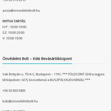
azsia@onvedelmibolt.hu
NYITVA TARTÁS:
H-P : 10:00-19:00
SZ: 10:00-20:00
V: 10:00-19:00
Önvédelmi Bolt – Köki Bevásárlóközpont
Vak Bottyán u. 75/A-C, Budapest – 1191, *** FÖLDSZINT 024/a (egyes
térképeken: 027), közvetlenül a BUSZPÁLYAUDVARNÁL! ***
+36 30 650 5805
koki@onvedelmibolt.hu