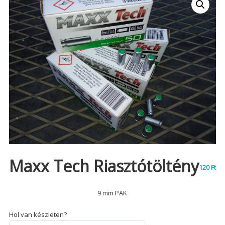
Maxx Tech Riasztótöltény
120
Ft
9 mm PAK
Hol van készleten?