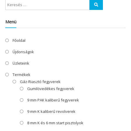
Menü
Főoldal
Újdonságok
Üzleteink
Termékek
Gáz-Riasztó fegyverek
Gumilövedékes fegyverek
9 mm PAK kaliberű fegyverek
9 mm K kaliberű revolverek
8 mm K és 6 mm start pisztolyok