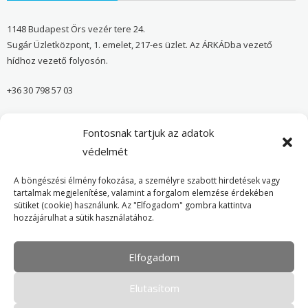
1148 Budapest Örs vezér tere 24.
Sugár Üzletközpont, 1. emelet, 217-es üzlet. Az ÁRKÁDba vezető
hídhoz vezető folyosón.
+36 30 798 57 03
sugar@onvedelmibolt.hu
Fontosnak tartjuk az adatok
NYITVA TARTÁS:
védelmét
H-SZ: 10:00-20:00
A böngészési élmény fokozása, a személyre szabott hirdetések vagy
tartalmak megjelenítése, valamint a forgalom elemzése érdekében
sütiket (cookie) használunk. Az "Elfogadom" gombra kattintva
Önvédelmi Bolt – Főoldal
hozzájárulhat a sütik használatához.
Adatvédelmi tájékoztató
Elfogadom
Cookie Policy
Elutasítom