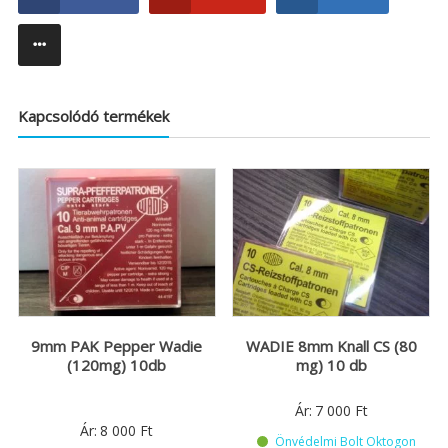
Kapcsolódó termékek
9mm PAK Pepper Wadie
WADIE 8mm Knall CS (80
(120mg) 10db
mg) 10 db
Ár:
7 000
Ft
Ár:
8 000
Ft
Önvédelmi Bolt Oktogon