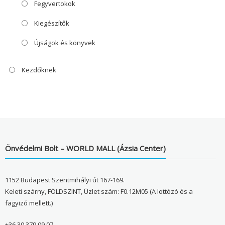
Fegyvertokok
Kiegészítők
Újságok és könyvek
Kezdőknek
Önvédelmi Bolt – WORLD MALL (Ázsia Center)
1152 Budapest Szentmihályi út 167-169.
Keleti szárny, FÖLDSZINT, Üzlet szám: F0.12M05 (A lottózó és a
fagyizó mellett.)
+36 30 379 09 07