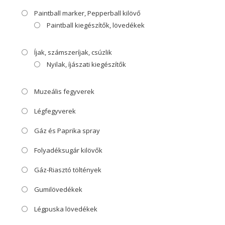
Paintball marker, Pepperball kilövő
Paintball kiegészítők, lövedékek
Íjak, számszeríjak, csúzlik
Nyilak, íjászati kiegészítők
Muzeális fegyverek
Légfegyverek
Gáz és Paprika spray
Folyadéksugár kilövők
Gáz-Riasztó töltények
Gumilövedékek
Légpuska lövedékek