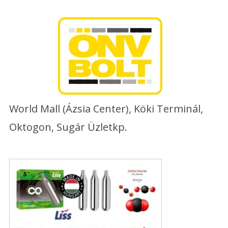
Skip
to
content
World Mall (Ázsia Center), Köki Terminál,
Oktogon, Sugár Üzletkp.