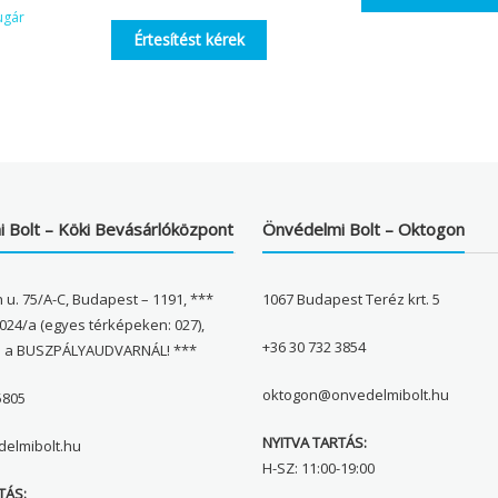
ugár
Értesítést kérek
 Bolt – Köki Bevásárlóközpont
Önvédelmi Bolt – Oktogon
 u. 75/A-C, Budapest – 1191, ***
1067 Budapest Teréz krt. 5
024/a (egyes térképeken: 027),
+36 30 732 3854
l a BUSZPÁLYAUDVARNÁL! ***
oktogon@onvedelmibolt.hu
5805
NYITVA TARTÁS:
elmibolt.hu
H-SZ: 11:00-19:00
TÁS: