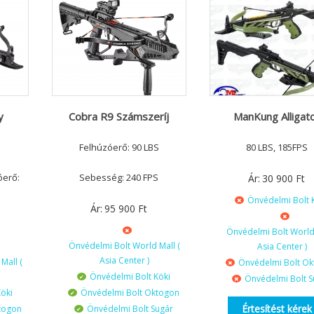
y
Cobra R9 Számszeríj
ManKung Alligat
Felhúzóerő: 90 LBS
80 LBS, 185FPS
óerő:
Sebesség: 240 FPS
Ár:
30 900
Ft
Önvédelmi Bolt 
Ár:
95 900
Ft
Önvédelmi Bolt World 
Önvédelmi Bolt World Mall (
Asia Center )
Asia Center )
Mall (
Önvédelmi Bolt O
Önvédelmi Bolt Köki
Önvédelmi Bolt S
öki
Önvédelmi Bolt Oktogon
Értesítést kérek
togon
Önvédelmi Bolt Sugár