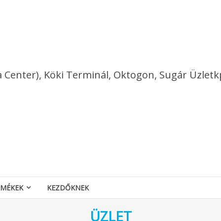
a Center), Köki Terminál, Oktogon, Sugár Üzletk
RMÉKEK
KEZDŐKNEK
ÜZLET