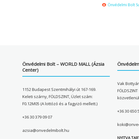
Önvédelmi Bolt S
Önvédelmi Bolt – WORLD MALL (Ázsia
Önvédelmi
Center)
Vak Bottyán
1152 Budapest Szentmihályi út 167-169.
FÖLDSZINT 
Keleti szárny, FÖLDSZINT, Üzlet szám:
közvetlenü
F0.12M05 (A lottózó és a fagyizó mellett.)
+36 30 650 
+36 30 379 09 07
koki@onved
azsia@onvedelmibolt.hu
NYITVA TAR