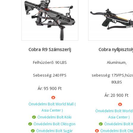
Cobra R9 Számszeríj
Cobra nyílpisztol
Felhúzóerő: 90 LBS
Alumínium,
Sebesség: 240 FPS
sebesség: 175FPS,húz
80LBS
Ár:
95 900
Ft
Ár:
20 900
Ft
Önvédelmi Bolt World Mall (
Asia Center )
Önvédelmi Bolt World 
Önvédelmi Bolt Köki
Asia Center )
Önvédelmi Bolt Oktogon
Önvédelmi Bolt K
Önvédelmi Bolt Sugár
Önvédelmi Bolt Ok