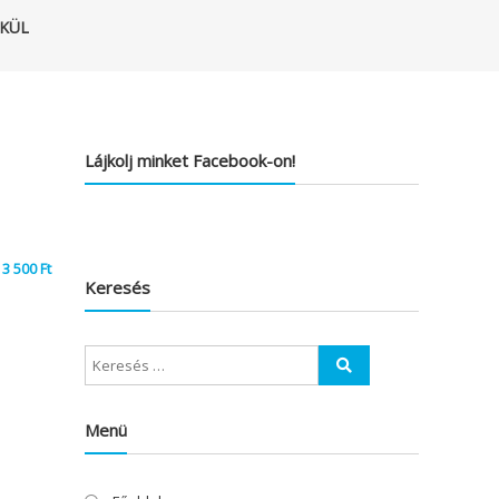
LKÜL
Lájkolj minket Facebook-on!
3 500
Ft
Keresés
Menü