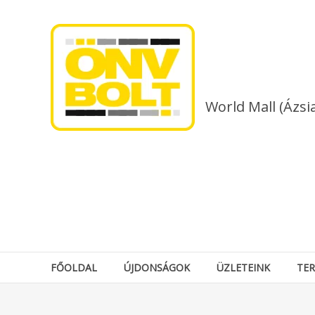
Skip
to
content
World Mall (Ázsi
FŐOLDAL
ÚJDONSÁGOK
ÜZLETEINK
TE