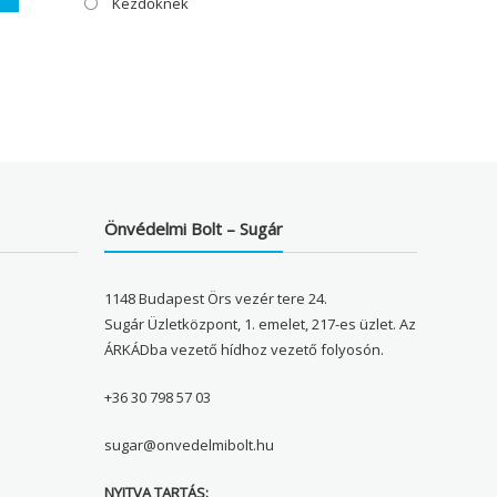
Kezdőknek
Önvédelmi Bolt – Sugár
1148 Budapest Örs vezér tere 24.
Sugár Üzletközpont, 1. emelet, 217-es üzlet. Az
ÁRKÁDba vezető hídhoz vezető folyosón.
+36 30 798 57 03
sugar@onvedelmibolt.hu
NYITVA TARTÁS: