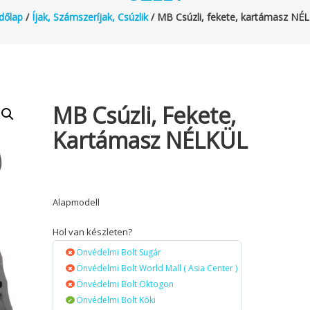
dőlap
/
Íjak, Számszeríjak, Csúzlik
/ MB Csúzli, fekete, kartámasz NÉ
MB Csúzli, Fekete,
Kartámasz NÉLKÜL
Alapmodell
Hol van készleten?
Önvédelmi Bolt Sugár
Önvédelmi Bolt World Mall ( Asia Center )
Önvédelmi Bolt Oktogon
Önvédelmi Bolt Köki