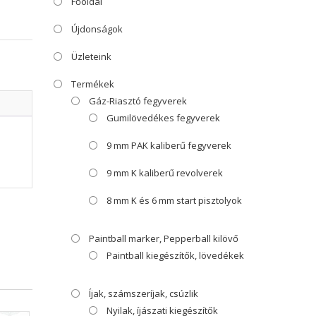
Főoldal
Újdonságok
Üzleteink
Termékek
Gáz-Riasztó fegyverek
Gumilövedékes fegyverek
9 mm PAK kaliberű fegyverek
9 mm K kaliberű revolverek
8 mm K és 6 mm start pisztolyok
Paintball marker, Pepperball kilövő
Paintball kiegészítők, lövedékek
Íjak, számszeríjak, csúzlik
Nyilak, íjászati kiegészítők