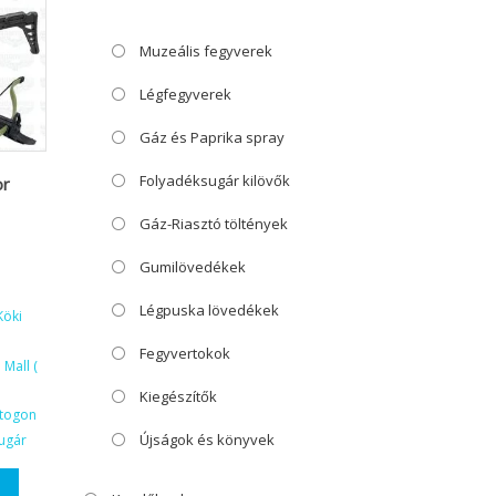
Muzeális fegyverek
Légfegyverek
Gáz és Paprika spray
Folyadéksugár kilövők
or
Gáz-Riasztó töltények
Gumilövedékek
Légpuska lövedékek
Köki
Fegyvertokok
Mall (
Kiegészítők
ktogon
Újságok és könyvek
ugár