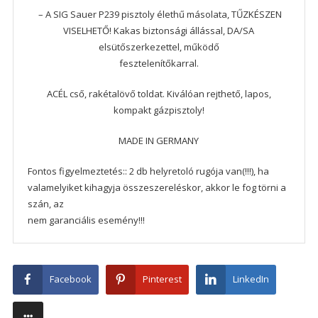
– A SIG Sauer P239 pisztoly élethű másolata, TŰZKÉSZEN
VISELHETŐ! Kakas biztonsági állással, DA/SA
elsütőszerkezettel, működő
fesztelenítőkarral.
ACÉL cső, rakétalövő toldat. Kiválóan rejthető, lapos,
kompakt gázpisztoly!
MADE IN GERMANY
Fontos figyelmeztetés:: 2 db helyretoló rugója van(!!!), ha
valamelyiket kihagyja összeszereléskor, akkor le fog törni a
szán, az
nem garanciális esemény!!!
Facebook
Pinterest
LinkedIn