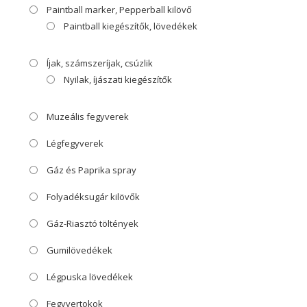
Paintball marker, Pepperball kilövő
Paintball kiegészítők, lövedékek
Íjak, számszeríjak, csúzlik
Nyilak, íjászati kiegészítők
Muzeális fegyverek
Légfegyverek
Gáz és Paprika spray
Folyadéksugár kilövők
Gáz-Riasztó töltények
Gumilövedékek
Légpuska lövedékek
Fegyvertokok