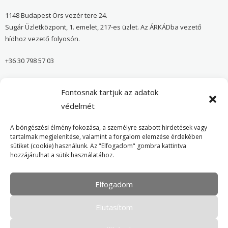
1148 Budapest Örs vezér tere 24.
Sugár Üzletközpont, 1. emelet, 217-es üzlet. Az ÁRKÁDba vezető
hídhoz vezető folyosón.
+36 30 798 57 03
sugar@onvedelmibolt.hu
Fontosnak tartjuk az adatok
NYITVA TARTÁS:
védelmét
H-SZ: 10:00-20:00
A böngészési élmény fokozása, a személyre szabott hirdetések vagy
tartalmak megjelenítése, valamint a forgalom elemzése érdekében
sütiket (cookie) használunk. Az "Elfogadom" gombra kattintva
Önvédelmi Bolt – Főoldal
hozzájárulhat a sütik használatához.
Adatvédelmi tájékoztató
Elfogadom
Cookie Policy
Elutasítom