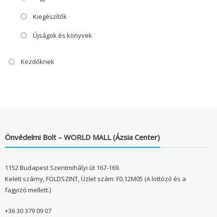
Kiegészítők
Újságok és könyvek
Kezdőknek
Önvédelmi Bolt – WORLD MALL (Ázsia Center)
1152 Budapest Szentmihályi út 167-169.
Keleti szárny, FÖLDSZINT, Üzlet szám: F0.12M05 (A lottózó és a
fagyizó mellett.)
+36 30 379 09 07