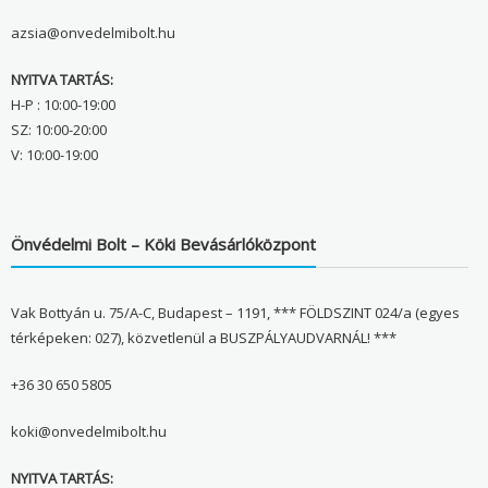
azsia@onvedelmibolt.hu
NYITVA TARTÁS:
H-P : 10:00-19:00
SZ: 10:00-20:00
V: 10:00-19:00
Önvédelmi Bolt – Köki Bevásárlóközpont
Vak Bottyán u. 75/A-C, Budapest – 1191, *** FÖLDSZINT 024/a (egyes
térképeken: 027), közvetlenül a BUSZPÁLYAUDVARNÁL! ***
+36 30 650 5805
koki@onvedelmibolt.hu
NYITVA TARTÁS: