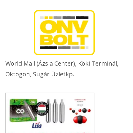
Skip
to
content
World Mall (Ázsia Center), Köki Terminál,
Oktogon, Sugár Üzletkp.