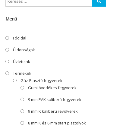
Menü
Főoldal
Újdonságok
Üzleteink
Termékek
Gáz-Riasztó fegyverek
Gumilövedékes fegyverek
9 mm PAK kaliberű fegyverek
9 mm K kaliberű revolverek
8 mm K és 6 mm start pisztolyok