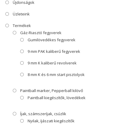
Újdonságok
Üzleteink
Termékek
Gáz-Riasztó fegyverek
Gumilövedékes fegyverek
9 mm PAK kaliberű fegyverek
9 mm K kaliberű revolverek
8 mm K és 6 mm start pisztolyok
Paintball marker, Pepperball kilövő
Paintball kiegészítők, lövedékek
Íjak, számszeríjak, csúzlik
Nyilak, íjászati kiegészítők