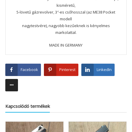
kisméretű,
5-lövetű gázrevolver, 3″-es csőhosszal (az ME38 Pocket
modell
nagytestvére), nagyobb kezűeknek is kényelmes
markolattal.
MADE IN GERMANY
Facebook
Pinterest
LinkedIn
Kapcsolódó termékek