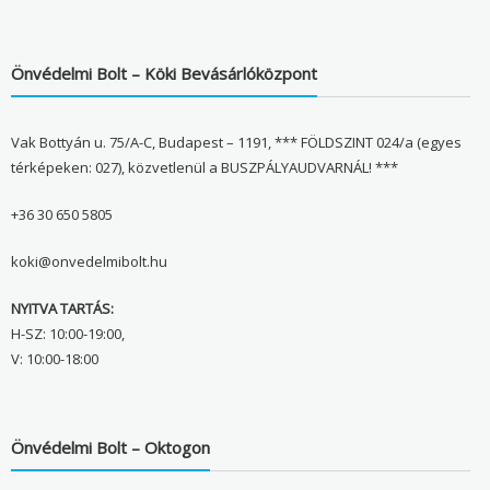
Önvédelmi Bolt – Köki Bevásárlóközpont
Vak Bottyán u. 75/A-C, Budapest – 1191, *** FÖLDSZINT 024/a (egyes
térképeken: 027), közvetlenül a BUSZPÁLYAUDVARNÁL! ***
+36 30 650 5805
koki@onvedelmibolt.hu
NYITVA TARTÁS:
H-SZ: 10:00-19:00,
V: 10:00-18:00
Önvédelmi Bolt – Oktogon