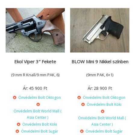
Ekol Viper 3″ Fekete
BLOW Mini 9 Nikkel színben
(9 mm R Knall/9 mm PAK, 6)
(9mm PAK, 6+1)
Ár:
45 900
Ft
Ár:
28 900
Ft
Önvédelmi Bolt Oktogon
Önvédelmi Bolt Oktogon
Önvédelmi Bolt Köki
Önvédelmi Bolt World Mall (
Asia Center )
Önvédelmi Bolt World Mall (
Önvédelmi Bolt Köki
Asia Center )
Önvédelmi Bolt Sugár
Önvédelmi Bolt Sugár