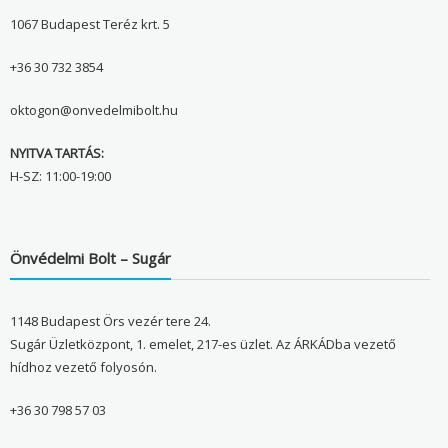
1067 Budapest Teréz krt. 5
+36 30 732 3854
oktogon@onvedelmibolt.hu
NYITVA TARTÁS:
H-SZ: 11:00-19:00
Önvédelmi Bolt – Sugár
1148 Budapest Örs vezér tere 24.
Sugár Üzletközpont, 1. emelet, 217-es üzlet. Az ÁRKÁDba vezető
hídhoz vezető folyosón.
+36 30 798 57 03