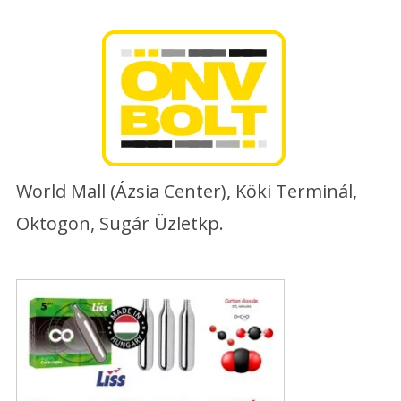
Skip
to
content
World Mall (Ázsia Center), Köki Terminál,
Oktogon, Sugár Üzletkp.