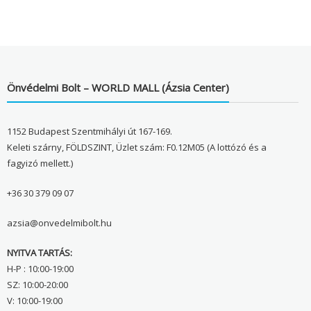
Önvédelmi Bolt – WORLD MALL (Ázsia Center)
1152 Budapest Szentmihályi út 167-169.
Keleti szárny, FÖLDSZINT, Üzlet szám: F0.12M05 (A lottózó és a
fagyizó mellett.)
+36 30 379 09 07
azsia@onvedelmibolt.hu
NYITVA TARTÁS:
H-P : 10:00-19:00
SZ: 10:00-20:00
V: 10:00-19:00