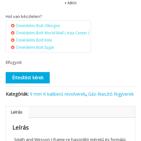
+ MKH
Hol van készleten?
Önvédelmi Bolt Oktogon
Önvédelmi Bolt World Mall ( Asia Center )
Önvédelmi Bolt Köki
Önvédelmi Bolt Sugár
Elfogyott
Értesítést kérek
Kategóriák:
9 mm K kaliberű revolverek
,
Gáz-Riasztó fegyverek
Leírás
Leírás
Smith and Wesson J-frame-re hasonlító méretű és formájú,