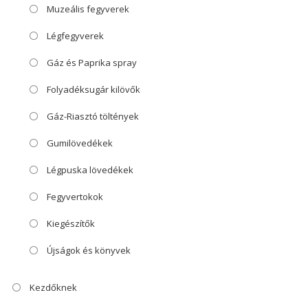
Muzeális fegyverek
Légfegyverek
Gáz és Paprika spray
Folyadéksugár kilövők
Gáz-Riasztó töltények
Gumilövedékek
Légpuska lövedékek
Fegyvertokok
Kiegészítők
Újságok és könyvek
Kezdőknek