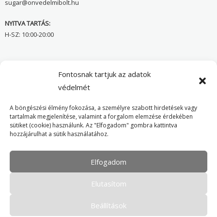
sugar@onvedelmibolt.hu
NYITVA TARTÁS:
H-SZ: 10:00-20:00
Önvédelmi Bolt – Főoldal
Fontosnak tartjuk az adatok
védelmét
Adatvédelmi tájékoztató
Cookie Policy
A böngészési élmény fokozása, a személyre szabott hirdetések vagy
tartalmak megjelenítése, valamint a forgalom elemzése érdekében
sütiket (cookie) használunk. Az "Elfogadom" gombra kattintva
hozzájárulhat a sütik használatához.
Elfogadom
Minden jog fenntartva. © 2016-2026 Tokver Kft.
- Karbantartja:
honlap-weboldal.hu
Elutasítom
Beállítások