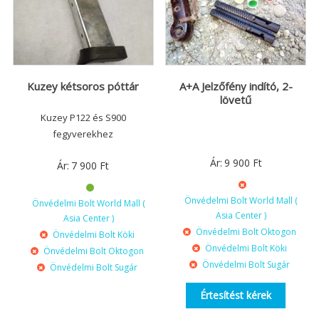
Kuzey kétsoros póttár
A+A Jelzőfény indító, 2-
lövetű
Kuzey P122 és S900
fegyverekhez
Ár:
9 900
Ft
Ár:
7 900
Ft
Önvédelmi Bolt World Mall (
Önvédelmi Bolt World Mall (
Asia Center )
Asia Center )
Önvédelmi Bolt Oktogon
Önvédelmi Bolt Köki
Önvédelmi Bolt Köki
Önvédelmi Bolt Oktogon
Önvédelmi Bolt Sugár
Önvédelmi Bolt Sugár
Értesítést kérek