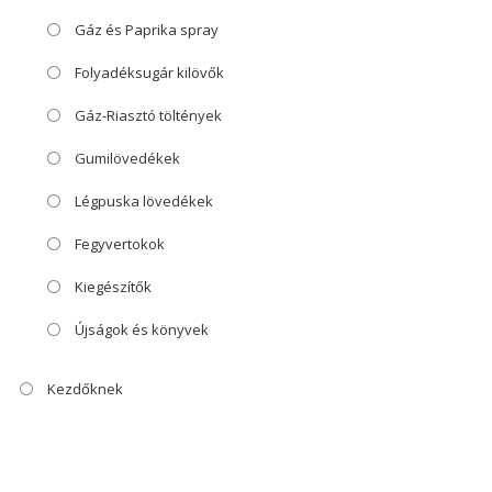
Gáz és Paprika spray
Folyadéksugár kilövők
Gáz-Riasztó töltények
Gumilövedékek
Légpuska lövedékek
Fegyvertokok
Kiegészítők
Újságok és könyvek
Kezdőknek