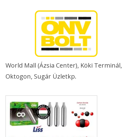
Skip
to
content
World Mall (Ázsia Center), Köki Terminál,
Oktogon, Sugár Üzletkp.