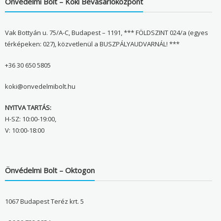
Önvédelmi Bolt – Köki Bevásárlóközpont
Vak Bottyán u. 75/A-C, Budapest – 1191, *** FÖLDSZINT 024/a (egyes
térképeken: 027), közvetlenül a BUSZPÁLYAUDVARNÁL! ***
+36 30 650 5805
koki@onvedelmibolt.hu
NYITVA TARTÁS:
H-SZ: 10:00-19:00,
V: 10:00-18:00
Önvédelmi Bolt – Oktogon
1067 Budapest Teréz krt. 5