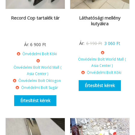
Record Cop tartalék tár
Láthatósági mellény
kutyákra
Original
Current
Ár:
6 190
Ft
3 060
Ft
Ár:
6 900
Ft
price
price
Önvédelmi Bolt Köki
was:
is:
Önvédelmi Bolt World Mall (
6
3
Asia Center )
Önvédelmi Bolt World Mall (
Önvédelmi Bolt Köki
190 Ft.
060 Ft.
Asia Center )
Önvédelmi Bolt Oktogon
Értesítést kérek
Önvédelmi Bolt Sugár
Értesítést kérek