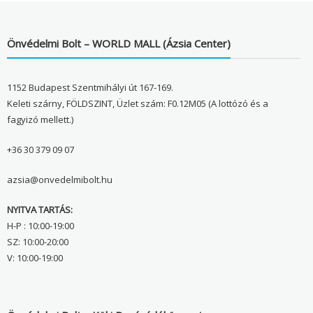
Önvédelmi Bolt – WORLD MALL (Ázsia Center)
1152 Budapest Szentmihályi út 167-169.
Keleti szárny, FÖLDSZINT, Üzlet szám: F0.12M05 (A lottózó és a
fagyizó mellett.)
+36 30 379 09 07
azsia@onvedelmibolt.hu
NYITVA TARTÁS:
H-P : 10:00-19:00
SZ: 10:00-20:00
V: 10:00-19:00