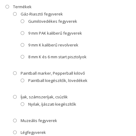
Termékek
Gáz-Riasztó fegyverek
Gumilövedékes fegyverek
9 mm PAK kaliberű fegyverek
9 mm K kaliberű revolverek
8 mm K és 6 mm start pisztolyok
Paintball marker, Pepperball kilövő
Paintball kiegészítők, lövedékek
Íjak, számszeríjak, csúzlik
Nyilak, íjászati kiegészítők
Muzeális fegyverek
Légfegyverek