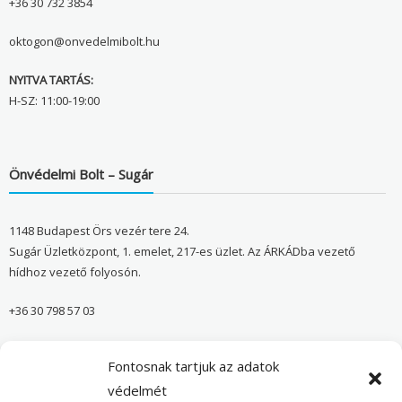
+36 30 732 3854
oktogon@onvedelmibolt.hu
NYITVA TARTÁS:
H-SZ: 11:00-19:00
Önvédelmi Bolt – Sugár
1148 Budapest Örs vezér tere 24.
Sugár Üzletközpont, 1. emelet, 217-es üzlet. Az ÁRKÁDba vezető
hídhoz vezető folyosón.
+36 30 798 57 03
sugar@onvedelmibolt.hu
Fontosnak tartjuk az adatok
NYITVA TARTÁS:
védelmét