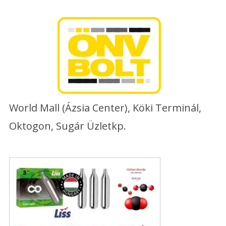
Skip
to
content
World Mall (Ázsia Center), Köki Terminál,
Oktogon, Sugár Üzletkp.