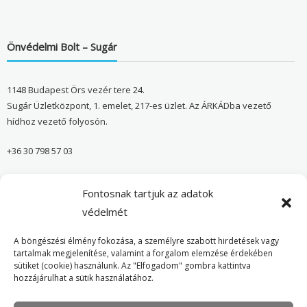
Önvédelmi Bolt – Sugár
1148 Budapest Örs vezér tere 24.
Sugár Üzletközpont, 1. emelet, 217-es üzlet. Az ÁRKÁDba vezető
hídhoz vezető folyosón.
+36 30 798 57 03
sugar@onvedelmibolt.hu
Fontosnak tartjuk az adatok
NYITVA TARTÁS:
védelmét
H-SZ: 10:00-20:00
A böngészési élmény fokozása, a személyre szabott hirdetések vagy
tartalmak megjelenítése, valamint a forgalom elemzése érdekében
sütiket (cookie) használunk. Az "Elfogadom" gombra kattintva
Önvédelmi Bolt – Főoldal
hozzájárulhat a sütik használatához.
Adatvédelmi tájékoztató