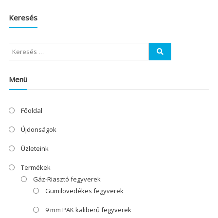
Keresés
Menü
Főoldal
Újdonságok
Üzleteink
Termékek
Gáz-Riasztó fegyverek
Gumilövedékes fegyverek
9 mm PAK kaliberű fegyverek