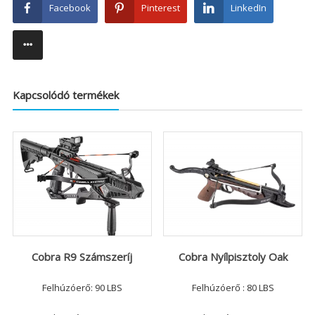
Facebook
Pinterest
LinkedIn
Kapcsolódó termékek
Cobra R9 Számszeríj
Cobra Nyílpisztoly Oak
Felhúzóerő: 90 LBS
Felhúzóerő : 80 LBS