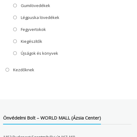
Gumilövedékek
Légpuska lövedékek
Fegyvertokok
Kiegészítők
Újságok és könyvek
Kezdőknek
Önvédelmi Bolt – WORLD MALL (Ázsia Center)
1152 Budapest Szentmihályi út 167-169.