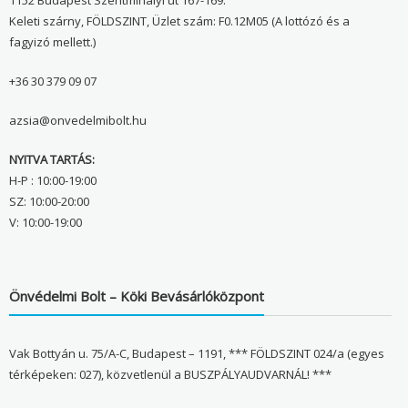
Keleti szárny, FÖLDSZINT, Üzlet szám: F0.12M05 (A lottózó és a
fagyizó mellett.)
+36 30 379 09 07
azsia@onvedelmibolt.hu
NYITVA TARTÁS:
H-P : 10:00-19:00
SZ: 10:00-20:00
V: 10:00-19:00
Önvédelmi Bolt – Köki Bevásárlóközpont
Vak Bottyán u. 75/A-C, Budapest – 1191, *** FÖLDSZINT 024/a (egyes
térképeken: 027), közvetlenül a BUSZPÁLYAUDVARNÁL! ***