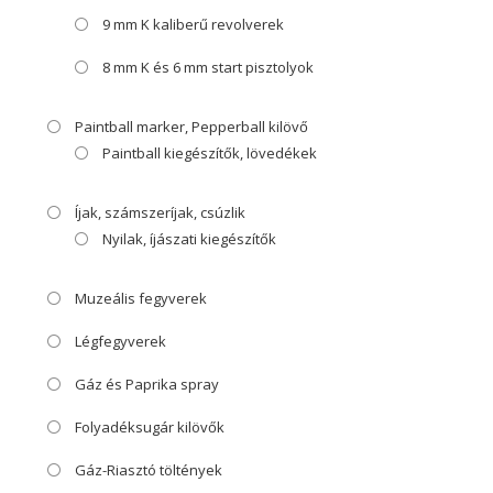
9 mm K kaliberű revolverek
8 mm K és 6 mm start pisztolyok
Paintball marker, Pepperball kilövő
Paintball kiegészítők, lövedékek
Íjak, számszeríjak, csúzlik
Nyilak, íjászati kiegészítők
Muzeális fegyverek
Légfegyverek
Gáz és Paprika spray
Folyadéksugár kilövők
Gáz-Riasztó töltények