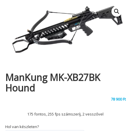
ManKung MK-XB27BK
Hound
78 900
Ft
175 fontos, 255 fps számszeríj, 2 vesszővel
Hol van készleten?