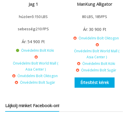
Jag 1
ManKung Alligator
húzóerő:150 LBS
80 LBS, 185FPS
sebesség:210 FPS
Ár:
30 900
Ft
Önvédelmi Bolt Oktogon
Ár:
54 900
Ft
Önvédelmi Bolt Köki
Önvédelmi Bolt World Mall (
Asia Center )
Önvédelmi Bolt World Mall (
Önvédelmi Bolt Köki
Asia Center )
Önvédelmi Bolt Sugár
Önvédelmi Bolt Oktogon
Értesítést kérek
Önvédelmi Bolt Sugár
Lájkolj minket Facebook-on!