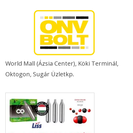
Skip
to
content
World Mall (Ázsia Center), Köki Terminál,
Oktogon, Sugár Üzletkp.