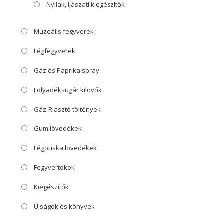
Nyilak, íjászati kiegészítők
Muzeális fegyverek
Légfegyverek
Gáz és Paprika spray
Folyadéksugár kilövők
Gáz-Riasztó töltények
Gumilövedékek
Légpuska lövedékek
Fegyvertokok
Kiegészítők
Újságok és könyvek