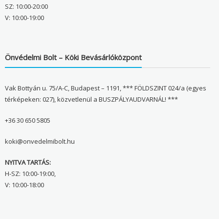
SZ: 10:00-20:00
V: 10:00-19:00
Önvédelmi Bolt – Köki Bevásárlóközpont
Vak Bottyán u. 75/A-C, Budapest – 1191, *** FÖLDSZINT 024/a (egyes
térképeken: 027), közvetlenül a BUSZPÁLYAUDVARNÁL! ***
+36 30 650 5805
koki@onvedelmibolt.hu
NYITVA TARTÁS:
H-SZ: 10:00-19:00,
V: 10:00-18:00