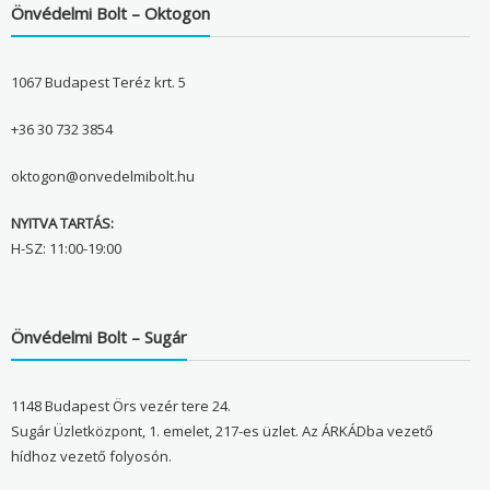
Önvédelmi Bolt – Oktogon
1067 Budapest Teréz krt. 5
+36 30 732 3854
oktogon@onvedelmibolt.hu
NYITVA TARTÁS:
H-SZ: 11:00-19:00
Önvédelmi Bolt – Sugár
1148 Budapest Örs vezér tere 24.
Sugár Üzletközpont, 1. emelet, 217-es üzlet. Az ÁRKÁDba vezető
hídhoz vezető folyosón.