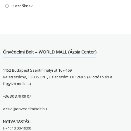
Kezdőknek
Önvédelmi Bolt – WORLD MALL (Ázsia Center)
1152 Budapest Szentmihályi út 167-169.
Keleti szárny, FÖLDSZINT, Üzlet szám: F0.12M05 (A lottózó és a
fagyizó mellett.)
+36 30 379 09 07
azsia@onvedelmibolt.hu
NYITVA TARTÁS:
H-P : 10:00-19:00