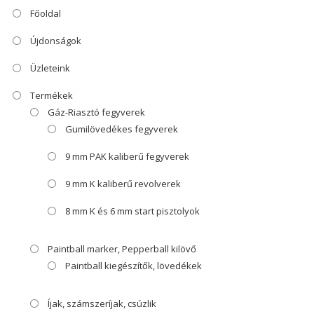
Főoldal
Újdonságok
Üzleteink
Termékek
Gáz-Riasztó fegyverek
Gumilövedékes fegyverek
9 mm PAK kaliberű fegyverek
9 mm K kaliberű revolverek
8 mm K és 6 mm start pisztolyok
Paintball marker, Pepperball kilövő
Paintball kiegészítők, lövedékek
Íjak, számszeríjak, csúzlik