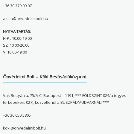
+36 30 379 09 07
azsia@onvedelmibolt.hu
NYITVA TARTÁS:
H-P : 10:00-19:00
SZ: 10:00-20:00
V: 10:00-19:00
Önvédelmi Bolt – Köki Bevásárlóközpont
Vak Bottyán u. 75/A-C, Budapest – 1191, *** FÖLDSZINT 024/a (egyes
térképeken: 027), közvetlenül a BUSZPÁLYAUDVARNÁL! ***
+36 30 650 5805
koki@onvedelmibolt.hu