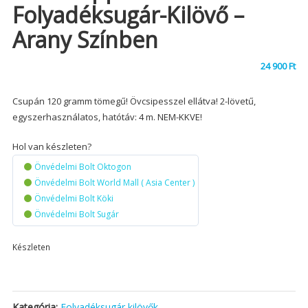
Folyadéksugár-Kilövő –
Arany Színben
24 900
Ft
Csupán 120 gramm tömegű! Övcsipesszel ellátva! 2-lövetű,
egyszerhasználatos, hatótáv: 4 m. NEM-KKVE!
Hol van készleten?
Önvédelmi Bolt Oktogon
Önvédelmi Bolt World Mall ( Asia Center )
Önvédelmi Bolt Köki
Önvédelmi Bolt Sugár
Készleten
Kategória:
Folyadéksugár kilövők