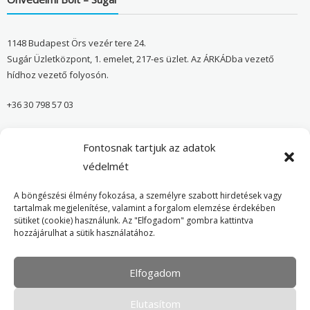
1148 Budapest Örs vezér tere 24.
Sugár Üzletközpont, 1. emelet, 217-es üzlet. Az ÁRKÁDba vezető
hídhoz vezető folyosón.
+36 30 798 57 03
sugar@onvedelmibolt.hu
Fontosnak tartjuk az adatok
NYITVA TARTÁS:
védelmét
H-SZ: 10:00-20:00
A böngészési élmény fokozása, a személyre szabott hirdetések vagy
tartalmak megjelenítése, valamint a forgalom elemzése érdekében
sütiket (cookie) használunk. Az "Elfogadom" gombra kattintva
Önvédelmi Bolt – Főoldal
hozzájárulhat a sütik használatához.
Adatvédelmi tájékoztató
Elfogadom
Cookie Policy
Elutasítom