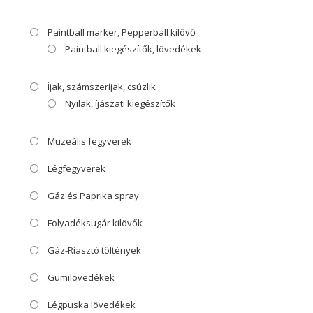
Paintball marker, Pepperball kilövő
Paintball kiegészítők, lövedékek
Íjak, számszeríjak, csúzlik
Nyilak, íjászati kiegészítők
Muzeális fegyverek
Légfegyverek
Gáz és Paprika spray
Folyadéksugár kilövők
Gáz-Riasztó töltények
Gumilövedékek
Légpuska lövedékek