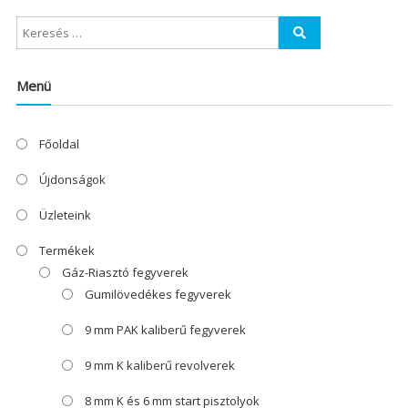
Menü
Főoldal
Újdonságok
Üzleteink
Termékek
Gáz-Riasztó fegyverek
Gumilövedékes fegyverek
9 mm PAK kaliberű fegyverek
9 mm K kaliberű revolverek
8 mm K és 6 mm start pisztolyok