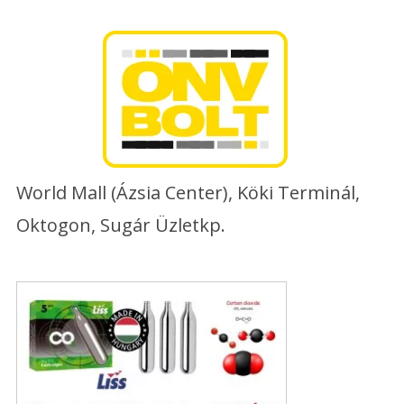
Skip
to
content
World Mall (Ázsia Center), Köki Terminál,
Oktogon, Sugár Üzletkp.