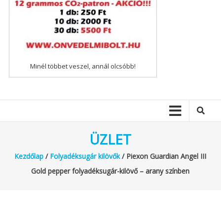
Minél többet veszel, annál olcsóbb!
ÜZLET
Kezdőlap
/
Folyadéksugár kilövők
/ Piexon Guardian Angel III
Gold pepper folyadéksugár-kilövő – arany színben