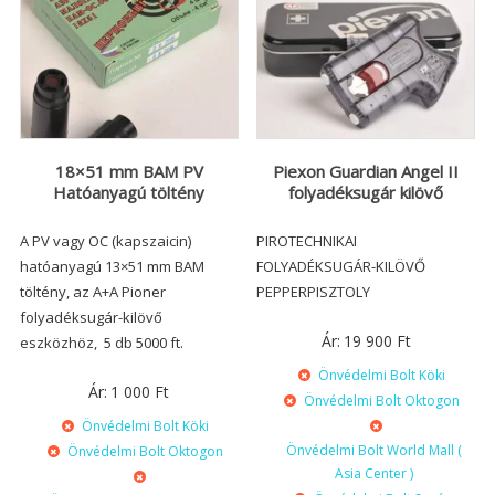
18×51 mm BAM PV
Piexon Guardian Angel II
Hatóanyagú töltény
folyadéksugár kilövő
A PV vagy OC (kapszaicin)
PIROTECHNIKAI
hatóanyagú 13×51 mm BAM
FOLYADÉKSUGÁR-KILÖVŐ
töltény, az A+A Pioner
PEPPERPISZTOLY
folyadéksugár-kilövő
Ár:
19 900
Ft
eszközhöz, 5 db 5000 ft.
Önvédelmi Bolt Köki
Ár:
1 000
Ft
Önvédelmi Bolt Oktogon
Önvédelmi Bolt Köki
Önvédelmi Bolt World Mall (
Önvédelmi Bolt Oktogon
Asia Center )