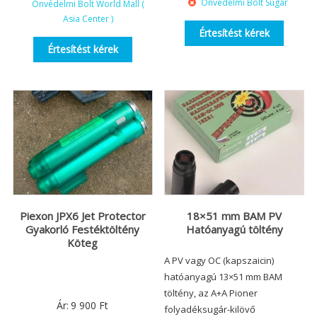
Önvédelmi Bolt Sugár
Önvédelmi Bolt World Mall (
Asia Center )
Értesítést kérek
Értesítést kérek
Piexon JPX6 Jet Protector
18×51 mm BAM PV
Gyakorló Festéktöltény
Hatóanyagú töltény
Köteg
A PV vagy OC (kapszaicin)
hatóanyagú 13×51 mm BAM
töltény, az A+A Pioner
Ár:
9 900
Ft
folyadéksugár-kilövő