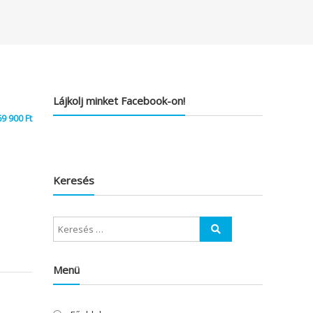
Lájkolj minket Facebook-on!
69 900
Ft
Keresés
Menü