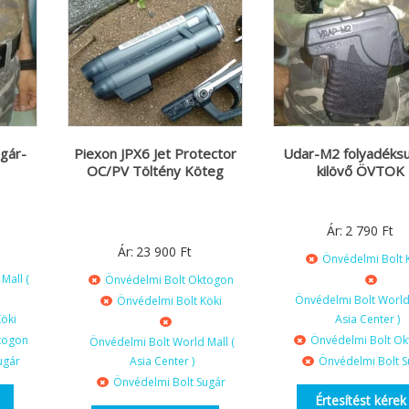
gár-
Piexon JPX6 Jet Protector
Udar-M2 folyadéks
OC/PV Töltény Köteg
kilövő ÖVTOK
Ár:
2 790
Ft
Ár:
23 900
Ft
Önvédelmi Bolt 
Mall (
Önvédelmi Bolt Oktogon
Önvédelmi Bolt World 
Önvédelmi Bolt Köki
öki
Asia Center )
togon
Önvédelmi Bolt O
Önvédelmi Bolt World Mall (
ugár
Asia Center )
Önvédelmi Bolt S
Önvédelmi Bolt Sugár
Értesítést kérek