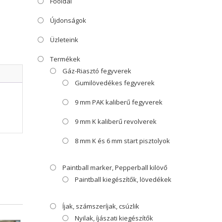
Főoldal
Újdonságok
Üzleteink
Termékek
Gáz-Riasztó fegyverek
Gumilövedékes fegyverek
9 mm PAK kaliberű fegyverek
9 mm K kaliberű revolverek
8 mm K és 6 mm start pisztolyok
Paintball marker, Pepperball kilövő
Paintball kiegészítők, lövedékek
Íjak, számszeríjak, csúzlik
Nyilak, íjászati kiegészítők