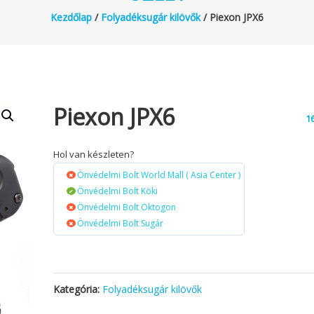
Kezdőlap
/
Folyadéksugár kilövők
/ Piexon JPX6
Piexon JPX6
1
Hol van készleten?
Önvédelmi Bolt World Mall ( Asia Center )
Önvédelmi Bolt Köki
Önvédelmi Bolt Oktogon
Önvédelmi Bolt Sugár
Kategória:
Folyadéksugár kilövők