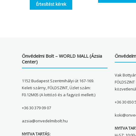
Értesítést kérek
Önvédelmi Bolt – WORLD MALL (Ázsia
Önvédelmi
Center)
Vak Bottyán
1152 Budapest Szentmihályi út 167-169.
FÖLDSZINT 
Keleti szárny, FÖLDSZINT, Üzlet szám:
közvetlenü
F0.12M05 (A lottózó és a fagyizó mellett.)
+36 30 650 
+36 30 379 09 07
koki@onved
azsia@onvedelmibolt.hu
NYITVA TAR
NYITVA TARTÁS:
H-SZ: 10:00-