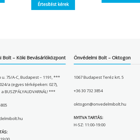
Értesítést kérek
 Bolt – Köki Bevásárlóközpont
Önvédelmi Bolt – Oktogon
 u. 75/A-C, Budapest – 1191, ***
1067 Budapest Teréz krt. 5
024/a (egyes térképeken: 027),
+36 30 732 3854
l a BUSZPÁLYAUDVARNÁL! ***
oktogon@onvedelmibolt.hu
5805
NYITVA TARTÁS:
elmibolt.hu
H-SZ: 11:00-19:00
TÁS:
19:00,