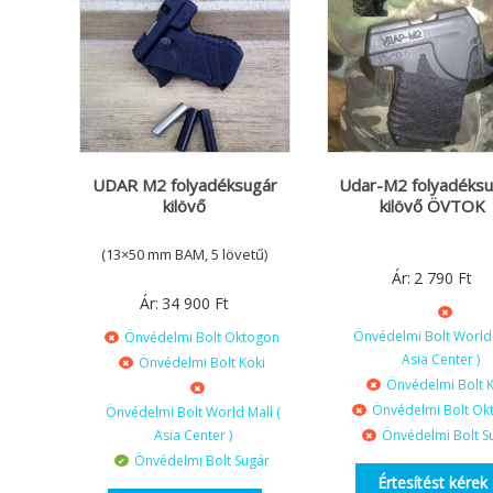
UDAR M2 folyadéksugár
Udar-M2 folyadéksu
kilövő
kilövő ÖVTOK
(13×50 mm BAM, 5 lövetű)
Ár:
2 790
Ft
Ár:
34 900
Ft
Önvédelmi Bolt World 
Önvédelmi Bolt Oktogon
Asia Center )
Önvédelmi Bolt Köki
Önvédelmi Bolt K
Önvédelmi Bolt Ok
Önvédelmi Bolt World Mall (
Asia Center )
Önvédelmi Bolt S
Önvédelmi Bolt Sugár
Értesítést kérek