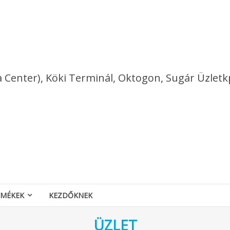
a Center), Köki Terminál, Oktogon, Sugár Üzletk
RMÉKEK
KEZDŐKNEK
ÜZLET