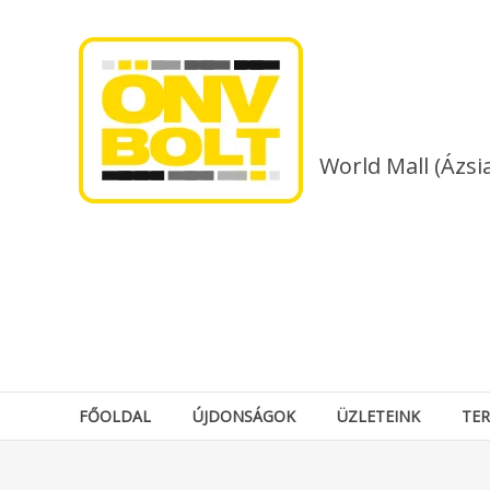
Skip
to
content
World Mall (Ázsi
FŐOLDAL
ÚJDONSÁGOK
ÜZLETEINK
TE