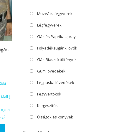
Muzeális fegyverek
Légfegyverek
Gáz és Paprika spray
Folyadéksugár kilövők
ugár-
Gáz-Riasztó töltények
Gumilövedékek
Légpuska lövedékek
Köki
Fegyvertokok
Mall (
Kiegészítők
ktogon
ugár
Újságok és könyvek