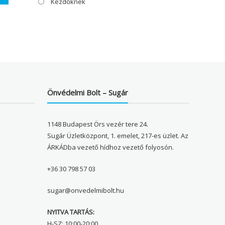
Kezdőknek
Önvédelmi Bolt – Sugár
1148 Budapest Örs vezér tere 24.
Sugár Üzletközpont, 1. emelet, 217-es üzlet. Az
ÁRKÁDba vezető hídhoz vezető folyosón.
+36 30 798 57 03
sugar@onvedelmibolt.hu
NYITVA TARTÁS:
H-SZ: 10:00-20:00