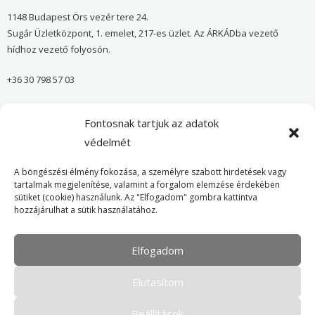
1148 Budapest Örs vezér tere 24.
Sugár Üzletközpont, 1. emelet, 217-es üzlet. Az ÁRKÁDba vezető
hídhoz vezető folyosón.
+36 30 798 57 03
sugar@onvedelmibolt.hu
Fontosnak tartjuk az adatok
NYITVA TARTÁS:
védelmét
H-SZ: 10:00-20:00
A böngészési élmény fokozása, a személyre szabott hirdetések vagy
tartalmak megjelenítése, valamint a forgalom elemzése érdekében
sütiket (cookie) használunk. Az "Elfogadom" gombra kattintva
Önvédelmi Bolt – Főoldal
hozzájárulhat a sütik használatához.
Adatvédelmi tájékoztató
Elfogadom
Cookie Policy
Elutasítom
Beállítások