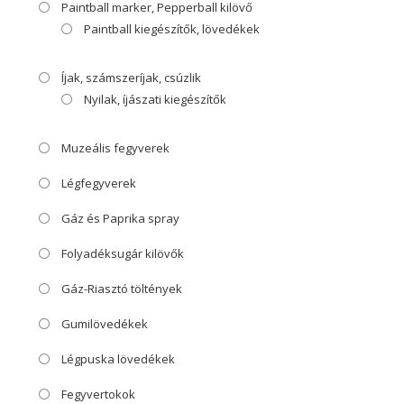
Paintball marker, Pepperball kilövő
Paintball kiegészítők, lövedékek
Íjak, számszeríjak, csúzlik
Nyilak, íjászati kiegészítők
Muzeális fegyverek
Légfegyverek
Gáz és Paprika spray
Folyadéksugár kilövők
Gáz-Riasztó töltények
Gumilövedékek
Légpuska lövedékek
Fegyvertokok