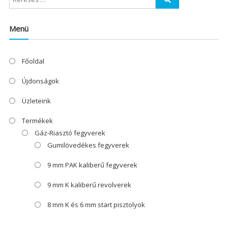
Menü
Főoldal
Újdonságok
Üzleteink
Termékek
Gáz-Riasztó fegyverek
Gumilövedékes fegyverek
9 mm PAK kaliberű fegyverek
9 mm K kaliberű revolverek
8 mm K és 6 mm start pisztolyok