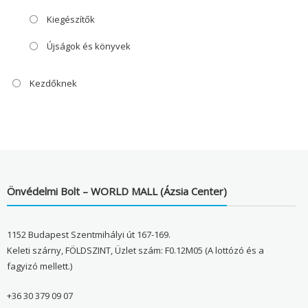
Kiegészítők
Újságok és könyvek
Kezdőknek
Önvédelmi Bolt – WORLD MALL (Ázsia Center)
1152 Budapest Szentmihályi út 167-169.
Keleti szárny, FÖLDSZINT, Üzlet szám: F0.12M05 (A lottózó és a
fagyizó mellett.)
+36 30 379 09 07