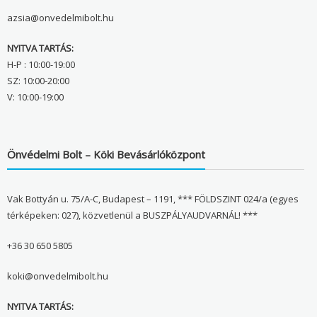
azsia@onvedelmibolt.hu
NYITVA TARTÁS:
H-P : 10:00-19:00
SZ: 10:00-20:00
V: 10:00-19:00
Önvédelmi Bolt – Köki Bevásárlóközpont
Vak Bottyán u. 75/A-C, Budapest – 1191, *** FÖLDSZINT 024/a (egyes
térképeken: 027), közvetlenül a BUSZPÁLYAUDVARNÁL! ***
+36 30 650 5805
koki@onvedelmibolt.hu
NYITVA TARTÁS: