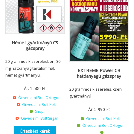
Német gyártmányú CS
gázspray
20 grammos kiszerelésben, 80
mg hatóanyag tartalommal,
EXTREME Power CR
német gyártmányú.
hatóanyagú gázspray
Ár:
1 500
Ft
20 grammos kiszerelés, cseh
gyártmányú
Önvédelmi Bolt Oktogon
Önvédelmi Bolt Köki
Ár:
5 990
Ft
Shop
Önvédelmi Bolt Sugár
Önvédelmi Bolt Köki
Önvédelmi Bolt Oktogon
Értesítést kérek