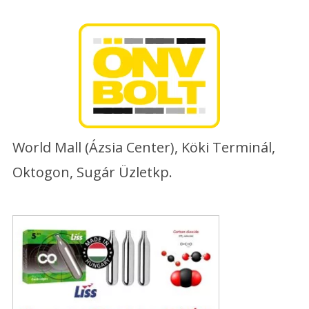
Skip
to
content
World Mall (Ázsia Center), Köki Terminál,
Oktogon, Sugár Üzletkp.