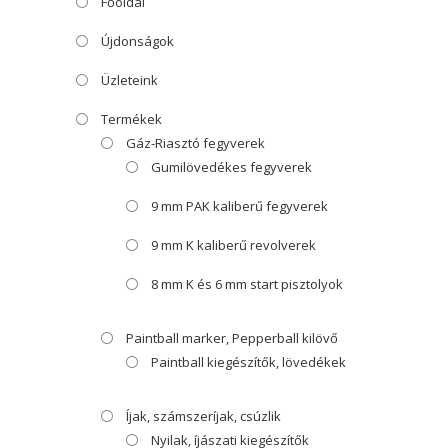
Főoldal
Újdonságok
Üzleteink
Termékek
Gáz-Riasztó fegyverek
Gumilövedékes fegyverek
9 mm PAK kaliberű fegyverek
9 mm K kaliberű revolverek
8 mm K és 6 mm start pisztolyok
Paintball marker, Pepperball kilövő
Paintball kiegészítők, lövedékek
Íjak, számszeríjak, csúzlik
Nyilak, íjászati kiegészítők