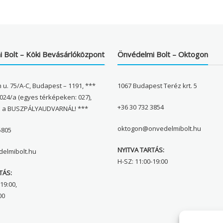
 Bolt – Köki Bevásárlóközpont
Önvédelmi Bolt – Oktogon
 u. 75/A-C, Budapest – 1191, ***
1067 Budapest Teréz krt. 5
024/a (egyes térképeken: 027),
+36 30 732 3854
l a BUSZPÁLYAUDVARNÁL! ***
oktogon@onvedelmibolt.hu
5805
NYITVA TARTÁS:
elmibolt.hu
H-SZ: 11:00-19:00
TÁS:
19:00,
00