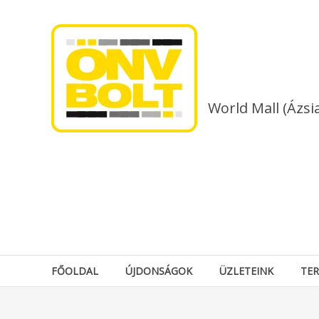
Skip
to
content
World Mall (Ázsi
FŐOLDAL
ÚJDONSÁGOK
ÜZLETEINK
TE