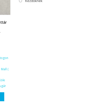
Kezdőknek
ttár
T
ktogon
Mall (
Köki
ugár