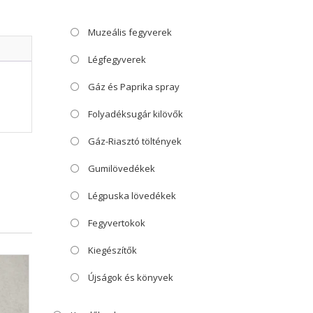
Muzeális fegyverek
Légfegyverek
Gáz és Paprika spray
Folyadéksugár kilövők
Gáz-Riasztó töltények
Gumilövedékek
Légpuska lövedékek
Fegyvertokok
Kiegészítők
Újságok és könyvek