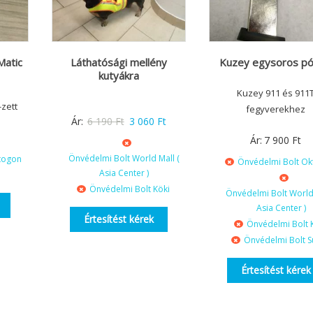
Matic
Láthatósági mellény
Kuzey egysoros pó
kutyákra
Kuzey 911 és 911
-zett
fegyverekhez
Original
Current
Ár:
6 190
Ft
3 060
Ft
price
price
Ár:
7 900
Ft
was:
is:
Önvédelmi Bolt World Mall (
togon
Önvédelmi Bolt O
6
3
Asia Center )
Önvédelmi Bolt Köki
190 Ft.
060 Ft.
Önvédelmi Bolt World 
Asia Center )
Értesítést kérek
Önvédelmi Bolt 
Önvédelmi Bolt S
Értesítést kérek