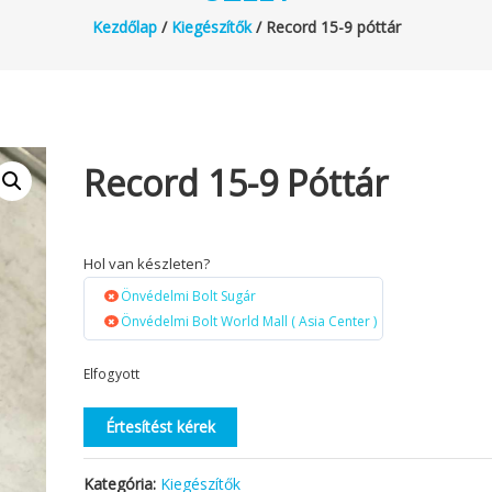
Kezdőlap
/
Kiegészítők
/ Record 15-9 póttár
Record 15-9 Póttár
Hol van készleten?
Önvédelmi Bolt Sugár
Önvédelmi Bolt World Mall ( Asia Center )
Elfogyott
Értesítést kérek
Kategória:
Kiegészítők