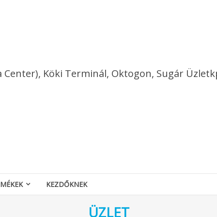
a Center), Köki Terminál, Oktogon, Sugár Üzletk
RMÉKEK
KEZDŐKNEK
ÜZLET