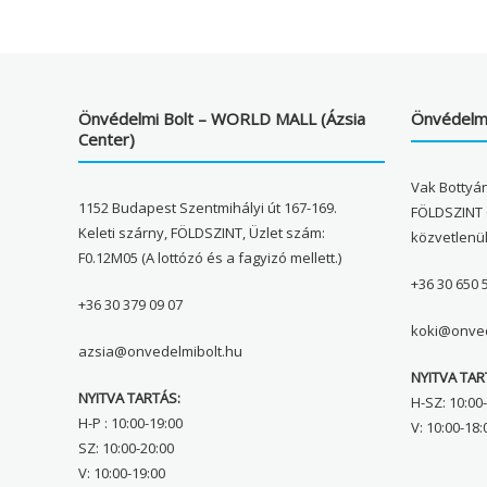
Önvédelmi Bolt – WORLD MALL (Ázsia
Önvédelmi
Center)
Vak Bottyán
1152 Budapest Szentmihályi út 167-169.
FÖLDSZINT 
Keleti szárny, FÖLDSZINT, Üzlet szám:
közvetlenü
F0.12M05 (A lottózó és a fagyizó mellett.)
+36 30 650 
+36 30 379 09 07
koki@onved
azsia@onvedelmibolt.hu
NYITVA TAR
NYITVA TARTÁS:
H-SZ: 10:00-
H-P : 10:00-19:00
V: 10:00-18:
SZ: 10:00-20:00
V: 10:00-19:00