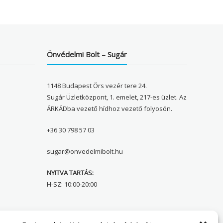
Önvédelmi Bolt – Sugár
1148 Budapest Örs vezér tere 24.
Sugár Üzletközpont, 1. emelet, 217-es üzlet. Az
ÁRKÁDba vezető hídhoz vezető folyosón.
+36 30 798 57 03
sugar@onvedelmibolt.hu
NYITVA TARTÁS:
H-SZ: 10:00-20:00
Önvédelmi Bolt – Főoldal