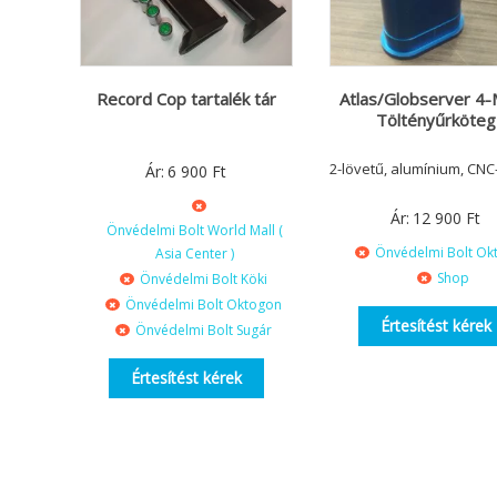
Record Cop tartalék tár
Atlas/Globserver 4-
Töltényűrköteg
2-lövetű, alumínium, CNC
Ár:
6 900
Ft
Ár:
12 900
Ft
Önvédelmi Bolt World Mall (
Önvédelmi Bolt Ok
Asia Center )
Shop
Önvédelmi Bolt Köki
Önvédelmi Bolt Oktogon
Értesítést kérek
Önvédelmi Bolt Sugár
Értesítést kérek