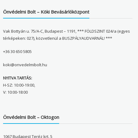
Önvédelmi Bolt – Köki Bevásárlóközpont
Vak Bottyán u. 75/A-C, Budapest – 1191, *** FÖLDSZINT 024/a (egyes
térképeken: 027), közvetlenül a BUSZPÁLYAUDVARNÁL! ***
+36 30 650 5805
koki@onvedelmibolt.hu
NYITVA TARTÁS:
H-SZ: 10:00-19:00,
V: 10:00-18:00
Önvédelmi Bolt – Oktogon
1067 Budapest Teréz krt. 5