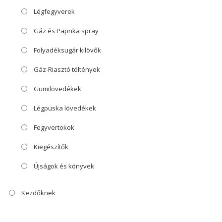
Légfegyverek
Gáz és Paprika spray
Folyadéksugár kilövők
Gáz-Riasztó töltények
Gumilövedékek
Légpuska lövedékek
Fegyvertokok
Kiegészítők
Újságok és könyvek
Kezdőknek