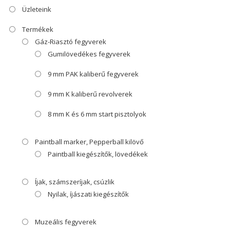
Üzleteink
Termékek
Gáz-Riasztó fegyverek
Gumilövedékes fegyverek
9 mm PAK kaliberű fegyverek
9 mm K kaliberű revolverek
8 mm K és 6 mm start pisztolyok
Paintball marker, Pepperball kilövő
Paintball kiegészítők, lövedékek
Íjak, számszeríjak, csúzlik
Nyilak, íjászati kiegészítők
Muzeális fegyverek