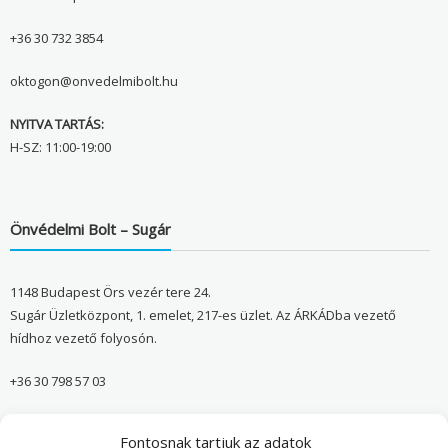
+36 30 732 3854
oktogon@onvedelmibolt.hu
NYITVA TARTÁS:
H-SZ: 11:00-19:00
Önvédelmi Bolt – Sugár
1148 Budapest Örs vezér tere 24.
Sugár Üzletközpont, 1. emelet, 217-es üzlet. Az ÁRKÁDba vezető
hídhoz vezető folyosón.
+36 30 798 57 03
sugar@onvedelmibolt.hu
Fontosnak tartjuk az adatok