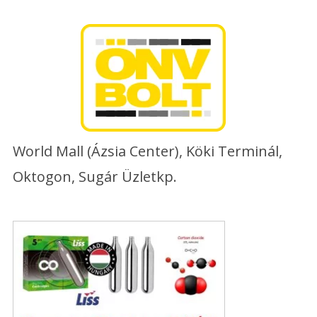
Skip
to
content
World Mall (Ázsia Center), Köki Terminál,
Oktogon, Sugár Üzletkp.