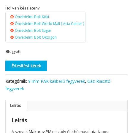
Hol van készleten?
Önvédelmi Bolt Köki
Önvédelmi Bolt World Mall ( Asia Center )
Önvédelmi Bolt Sugár
Önvédelmi Bolt Oktogon
Elfogyott
Értesítést kérek
Kategóriák:
9 mm PAK kaliberű fegyverek
,
Gáz-Riasztó
fegyverek
Leírás
Leírás
A szovjet Makarov PM pisztoly élethű másolata, lapos,