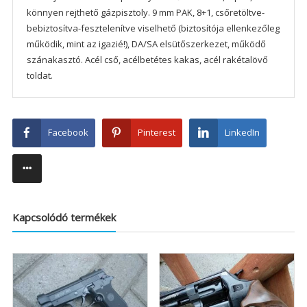
könnyen rejthető gázpisztoly. 9 mm PAK, 8+1, csőretöltve-
bebiztosítva-fesztelenítve viselhető (biztosítója ellenkezőleg
működik, mint az igazié!), DA/SA elsütőszerkezet, működő
szánakasztó. Acél cső, acélbetétes kakas, acél rakétalövő
toldat.
Facebook
Pinterest
LinkedIn
Kapcsolódó termékek