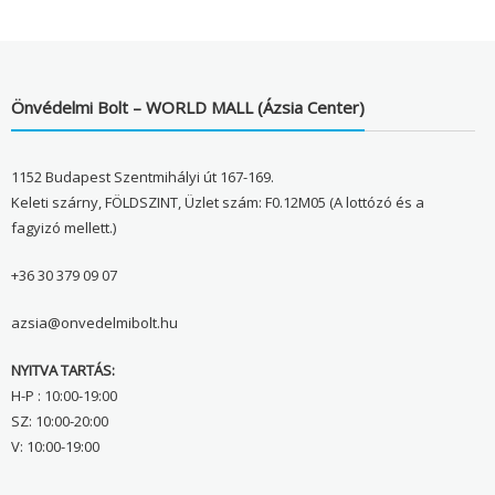
Önvédelmi Bolt – WORLD MALL (Ázsia Center)
1152 Budapest Szentmihályi út 167-169.
Keleti szárny, FÖLDSZINT, Üzlet szám: F0.12M05 (A lottózó és a
fagyizó mellett.)
+36 30 379 09 07
azsia@onvedelmibolt.hu
NYITVA TARTÁS:
H-P : 10:00-19:00
SZ: 10:00-20:00
V: 10:00-19:00