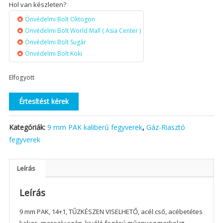
Hol van készleten?
Önvédelmi Bolt Oktogon
Önvédelmi Bolt World Mall ( Asia Center )
Önvédelmi Bolt Sugár
Önvédelmi Bolt Köki
Elfogyott
Értesítést kérek
Kategóriák:
9 mm PAK kaliberű fegyverek
,
Gáz-Riasztó
fegyverek
Leírás
Leírás
9 mm PAK, 14+1, TŰZKÉSZEN VISELHETŐ, acél cső, acébetétes