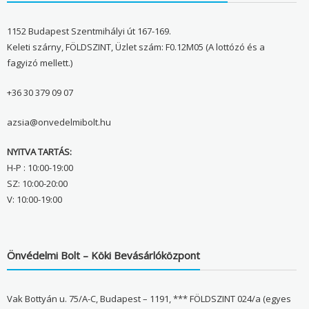
1152 Budapest Szentmihályi út 167-169.
Keleti szárny, FÖLDSZINT, Üzlet szám: F0.12M05 (A lottózó és a
fagyizó mellett.)
+36 30 379 09 07
azsia@onvedelmibolt.hu
NYITVA TARTÁS:
H-P : 10:00-19:00
SZ: 10:00-20:00
V: 10:00-19:00
Önvédelmi Bolt – Köki Bevásárlóközpont
Vak Bottyán u. 75/A-C, Budapest – 1191, *** FÖLDSZINT 024/a (egyes