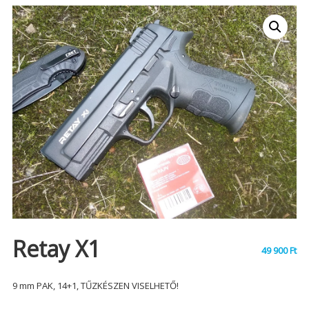
Retay X1
49 900
Ft
9 mm PAK, 14+1, TŰZKÉSZEN VISELHETŐ!