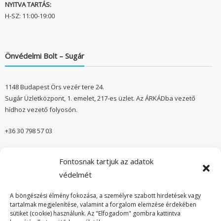
NYITVA TARTÁS:
H-SZ: 11:00-19:00
Önvédelmi Bolt – Sugár
1148 Budapest Örs vezér tere 24.
Sugár Üzletközpont, 1. emelet, 217-es üzlet. Az ÁRKÁDba vezető
hídhoz vezető folyosón.
+36 30 798 57 03
sugar@onvedelmibolt.hu
Fontosnak tartjuk az adatok
NYITVA TARTÁS:
védelmét
H-SZ: 10:00-20:00
A böngészési élmény fokozása, a személyre szabott hirdetések vagy
tartalmak megjelenítése, valamint a forgalom elemzése érdekében
sütiket (cookie) használunk. Az "Elfogadom" gombra kattintva
Önvédelmi Bolt – Főoldal