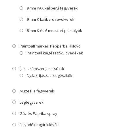
9 mm PAK kaliberű fegyverek
9 mm K kaliberű revolverek
8 mm K és 6 mm start pisztolyok
Paintball marker, Pepperball kilövő
Paintball kiegészítők, lövedékek
Íjak, számszeríjak, csúzlik
Nyilak, íjászati kiegészítők
Muzeális fegyverek
Légfegyverek
Gáz és Paprika spray
Folyadéksugár kilövők