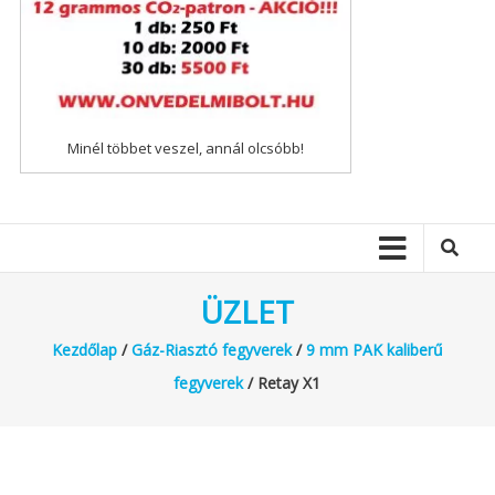
Minél többet veszel, annál olcsóbb!
ÜZLET
Kezdőlap
/
Gáz-Riasztó fegyverek
/
9 mm PAK kaliberű
fegyverek
/ Retay X1