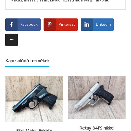
kakas, masszív szán, kiváló fogású műanyag markolat.
Facebook
Pinterest
LinkedIn
Kapcsolódó termékek
Retay 84FS nikkel
Ekol Major Fekete