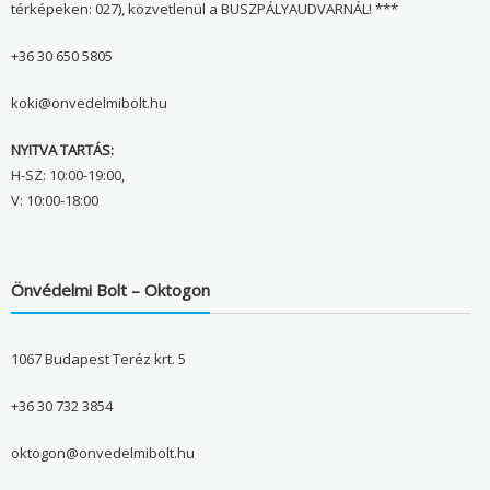
térképeken: 027), közvetlenül a BUSZPÁLYAUDVARNÁL! ***
+36 30 650 5805
koki@onvedelmibolt.hu
NYITVA TARTÁS:
H-SZ: 10:00-19:00,
V: 10:00-18:00
Önvédelmi Bolt – Oktogon
1067 Budapest Teréz krt. 5
+36 30 732 3854
oktogon@onvedelmibolt.hu