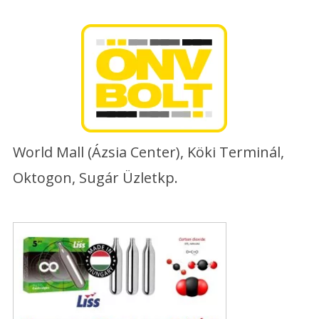
Skip
to
content
World Mall (Ázsia Center), Köki Terminál,
Oktogon, Sugár Üzletkp.