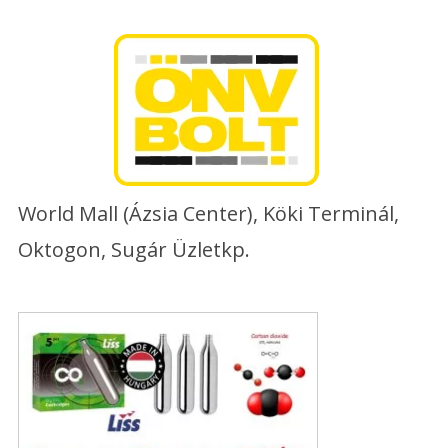
Skip
to
content
World Mall (Ázsia Center), Köki Terminál,
Oktogon, Sugár Üzletkp.