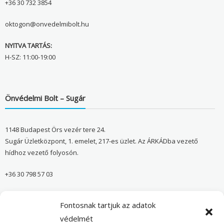
+36 30 732 3854
oktogon@onvedelmibolt.hu
NYITVA TARTÁS:
H-SZ: 11:00-19:00
Önvédelmi Bolt – Sugár
1148 Budapest Örs vezér tere 24.
Sugár Üzletközpont, 1. emelet, 217-es üzlet. Az ÁRKÁDba vezető
hídhoz vezető folyosón.
+36 30 798 57 03
sugar@onvedelmibolt.hu
Fontosnak tartjuk az adatok
NYITVA TARTÁS:
védelmét