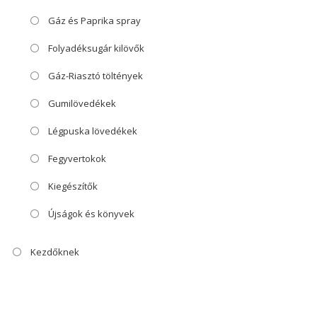
Gáz és Paprika spray
Folyadéksugár kilövők
Gáz-Riasztó töltények
Gumilövedékek
Légpuska lövedékek
Fegyvertokok
Kiegészítők
Újságok és könyvek
Kezdőknek