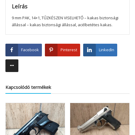
Leírás
9 mm PAK, 14+1, TŰZKÉSZEN VISELHETŐ – kakas biztonsági
állással – kakas biztonsági állással, acélbetétes kakas.
Facebook
Pinterest
LinkedIn
Kapcsolódó termékek