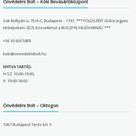
Önvédelmi Bolt – Köki Bevásárlóközpont
Vak Bottyán u. 75/A-C, Budapest – 1191, *** FÖLDSZINT 024/a (egyes
térképeken: 027), közvetlenül a BUSZPÁLYAUDVARNÁL! ***
+36 30 650 5805
koki@onvedelmibolt.hu
NYITVA TARTÁS:
H-SZ: 10:00-19:00,
V: 10:00-18:00
Önvédelmi Bolt – Oktogon
1067 Budapest Teréz krt. 5