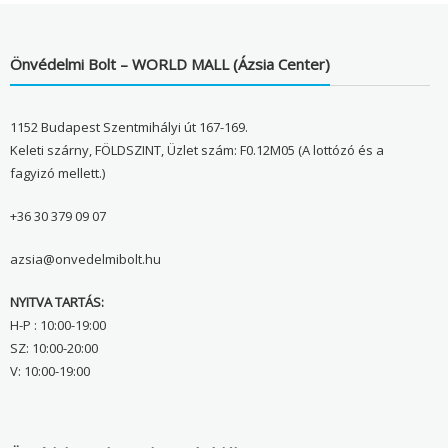
Önvédelmi Bolt – WORLD MALL (Ázsia Center)
1152 Budapest Szentmihályi út 167-169.
Keleti szárny, FÖLDSZINT, Üzlet szám: F0.12M05 (A lottózó és a
fagyizó mellett.)
+36 30 379 09 07
azsia@onvedelmibolt.hu
NYITVA TARTÁS:
H-P : 10:00-19:00
SZ: 10:00-20:00
V: 10:00-19:00