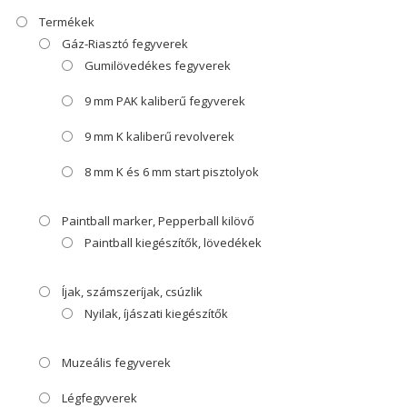
Termékek
Gáz-Riasztó fegyverek
Gumilövedékes fegyverek
9 mm PAK kaliberű fegyverek
9 mm K kaliberű revolverek
8 mm K és 6 mm start pisztolyok
Paintball marker, Pepperball kilövő
Paintball kiegészítők, lövedékek
Íjak, számszeríjak, csúzlik
Nyilak, íjászati kiegészítők
Muzeális fegyverek
Légfegyverek