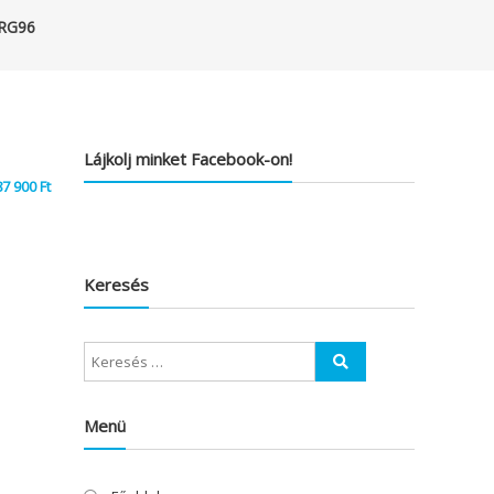
RG96
Lájkolj minket Facebook-on!
87 900
Ft
Keresés
Menü