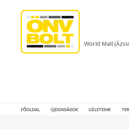
Skip
to
content
World Mall (Ázsi
FŐOLDAL
ÚJDONSÁGOK
ÜZLETEINK
TE