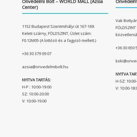
Önvédelmi Bolt – WORLD MALL (Ázsia
Önvédelmi
Center)
Vak Bottyán
1152 Budapest Szentmihályi út 167-169.
FÖLDSZINT 
Keleti szárny, FÖLDSZINT, Üzlet szám:
közvetlenü
F0.12M05 (A lottózó és a fagyizó mellett.)
+36 30 650 
+36 30 379 09 07
koki@onved
azsia@onvedelmibolt.hu
NYITVA TAR
NYITVA TARTÁS:
H-SZ: 10:00-
H-P : 10:00-19:00
V: 10:00-18:
SZ: 10:00-20:00
V: 10:00-19:00