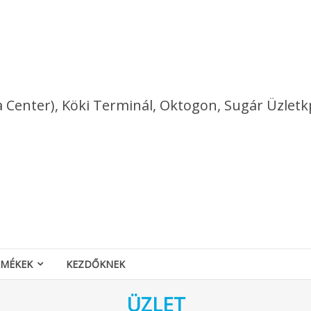
a Center), Köki Terminál, Oktogon, Sugár Üzletk
RMÉKEK
KEZDŐKNEK
ÜZLET