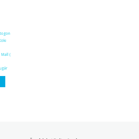
ktogon
Köki
Mall (
ugár