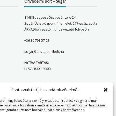
Önvédelmi Bolt – Sugár
1148 Budapest Örs vezér tere 24.
Sugár Üzletközpont, 1. emelet, 217-es üzlet. Az
ÁRKÁDba vezető hídhoz vezető folyosón.
+36 30 798 57 03
sugar@onvedelmibolt.hu
NYITVA TARTÁS:
H-SZ: 10:00-20:00
Önvédelmi Bolt – Főoldal
Fontosnak tartjuk az adatok védelmét
Adatvédelmi tájékoztató
i élmény fokozása, a személyre szabott hirdetések vagy tartalmak
se, valamint a forgalom elemzése érdekében sütiket (cookie) használunk.
Cookie Policy
om" gombra kattintva hozzájárulhat a sütik használatához.