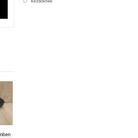
Kezdőknek
ínben