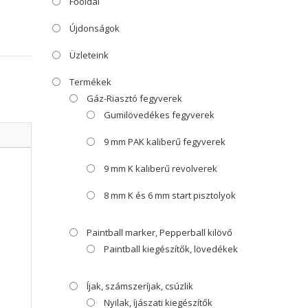
Főoldal
Újdonságok
Üzleteink
Termékek
Gáz-Riasztó fegyverek
Gumilövedékes fegyverek
9 mm PAK kaliberű fegyverek
9 mm K kaliberű revolverek
8 mm K és 6 mm start pisztolyok
Paintball marker, Pepperball kilövő
Paintball kiegészítők, lövedékek
Íjak, számszeríjak, csúzlik
Nyilak, íjászati kiegészítők