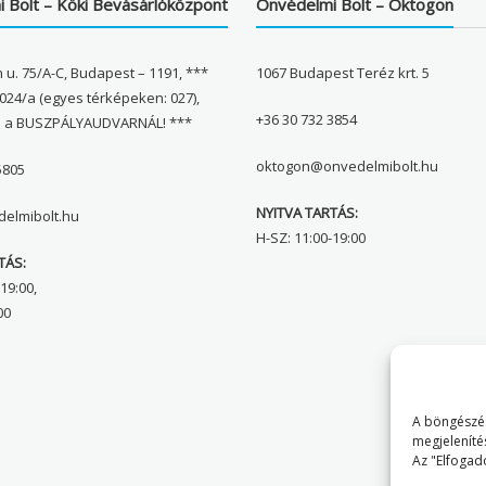
 Bolt – Köki Bevásárlóközpont
Önvédelmi Bolt – Oktogon
 u. 75/A-C, Budapest – 1191, ***
1067 Budapest Teréz krt. 5
024/a (egyes térképeken: 027),
+36 30 732 3854
l a BUSZPÁLYAUDVARNÁL! ***
oktogon@onvedelmibolt.hu
5805
NYITVA TARTÁS:
elmibolt.hu
H-SZ: 11:00-19:00
TÁS:
19:00,
00
A böngészés
megjeleníté
Az "Elfogad