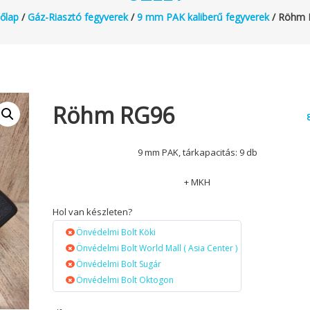
őlap
/
Gáz-Riasztó fegyverek
/
9 mm PAK kaliberű fegyverek
/ Röhm 
Röhm RG96
9 mm PAK, tárkapacitás: 9 db
+ MKH
Hol van készleten?
Önvédelmi Bolt Köki
Önvédelmi Bolt World Mall ( Asia Center )
Önvédelmi Bolt Sugár
Önvédelmi Bolt Oktogon