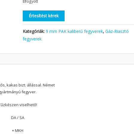
Elfogyott
Értesítést kérek
Kategóriák:
9 mm PAK kaliberű fegyverek
,
Gáz-Riasztó
fegyverek
ős, kakas bizt. állással. Német
gyártmányú fegyver.
Tűzkészen viselhető!
DA / SA
+ MKH