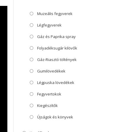
Muzeális fegyverek
Légfegyverek
Gáz és Paprika spray
Folyadéksugár kilövők
Gáz-Riasztó töltények
Gumilövedékek
Légpuska lövedékek
Fegyvertokok
Kiegészítők
Újságok és könyvek