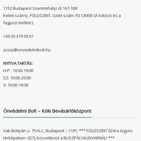
1152 Budapest Szentmihályi út 167-169.
Keleti szárny, FÖLDSZINT, Üzlet szám: F0.12M05 (A lottózó és a
fagyizó mellett.)
+36 30 379 09 07
azsia@onvedelmibolt.hu
NYITVA TARTÁS:
H-P : 10:00-19:00
SZ: 10:00-20:00
V: 10:00-19:00
Önvédelmi Bolt – Köki Bevásárlóközpont
Vak Bottyán u. 75/A-C, Budapest – 1191, *** FÖLDSZINT 024/a (egyes
térképeken: 027), közvetlenül a BUSZPÁLYAUDVARNÁL! ***