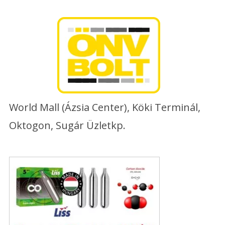
Skip
to
content
World Mall (Ázsia Center), Köki Terminál,
Oktogon, Sugár Üzletkp.