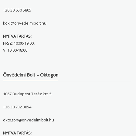
+36 30 650 5805
koki@onvedelmibolt.hu
NYITVA TARTÁS:
H-SZ: 10:00-19:00,
V: 10:00-18:00
Önvédelmi Bolt – Oktogon
1067 Budapest Teréz krt. 5
+36 30 732 3854
oktogon@onvedelmibolt.hu
NYITVA TARTÁS: