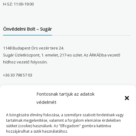
H-SZ: 11:00-19:00
Önvédelmi Bolt – Sugár
1148 Budapest Örs vezér tere 24.
Sugár Üzletközpont, 1. emelet, 217-es üzlet. Az ÁRKÁDba vezető
hídhoz vezető folyosón.
+36 30 798 57 03
sugar@onvedelmibolt.hu
Fontosnak tartjuk az adatok
NYITVA TARTÁS:
védelmét
H-SZ: 10:00-20:00
A böngészési élmény fokozása, a személyre szabott hirdetések vagy
tartalmak megjelenítése, valamint a forgalom elemzése érdekében
sütiket (cookie) használunk. Az "Elfogadom" gombra kattintva
Önvédelmi Bolt – Főoldal
hozzájárulhat a sütik használatához.