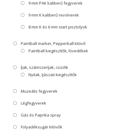
9 mm PAK kaliberű fegyverek
9 mm K kaliberű revolverek
8 mm K és 6 mm start pisztolyok
Paintball marker, Pepperball kilövő
Paintball kiegészítők, lövedékek
Íjak, számszeríjak, csúzlik
Nyilak, íjászati kiegészítők
Muzeális fegyverek
Légfegyverek
Gáz és Paprika spray
Folyadéksugár kilövők