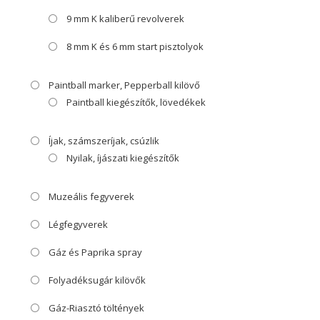
9 mm K kaliberű revolverek
8 mm K és 6 mm start pisztolyok
Paintball marker, Pepperball kilövő
Paintball kiegészítők, lövedékek
Íjak, számszeríjak, csúzlik
Nyilak, íjászati kiegészítők
Muzeális fegyverek
Légfegyverek
Gáz és Paprika spray
Folyadéksugár kilövők
Gáz-Riasztó töltények