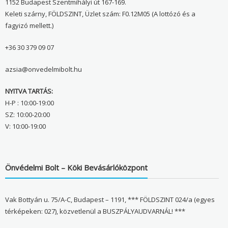
1152 Budapest Szentmihályi út 167-169.
Keleti szárny, FÖLDSZINT, Üzlet szám: F0.12M05 (A lottózó és a
fagyizó mellett.)
+36 30 379 09 07
azsia@onvedelmibolt.hu
NYITVA TARTÁS:
H-P : 10:00-19:00
SZ: 10:00-20:00
V: 10:00-19:00
Önvédelmi Bolt – Köki Bevásárlóközpont
Vak Bottyán u. 75/A-C, Budapest – 1191, *** FÖLDSZINT 024/a (egyes
térképeken: 027), közvetlenül a BUSZPÁLYAUDVARNÁL! ***