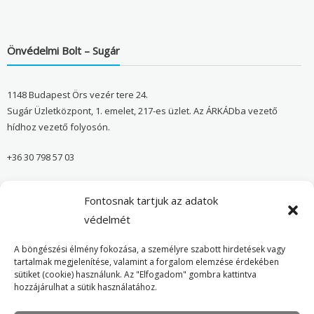
Önvédelmi Bolt – Sugár
1148 Budapest Örs vezér tere 24.
Sugár Üzletközpont, 1. emelet, 217-es üzlet. Az ÁRKÁDba vezető
hídhoz vezető folyosón.
+36 30 798 57 03
sugar@onvedelmibolt.hu
Fontosnak tartjuk az adatok
NYITVA TARTÁS:
védelmét
H-SZ: 10:00-20:00
A böngészési élmény fokozása, a személyre szabott hirdetések vagy
tartalmak megjelenítése, valamint a forgalom elemzése érdekében
sütiket (cookie) használunk. Az "Elfogadom" gombra kattintva
Önvédelmi Bolt – Főoldal
hozzájárulhat a sütik használatához.
Adatvédelmi tájékoztató