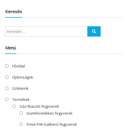
Keresés
Menü
Főoldal
Újdonságok
Üzleteink
Termékek
Gáz-Riasztó fegyverek
Gumilövedékes fegyverek
9 mm PAK kaliberű fegyverek