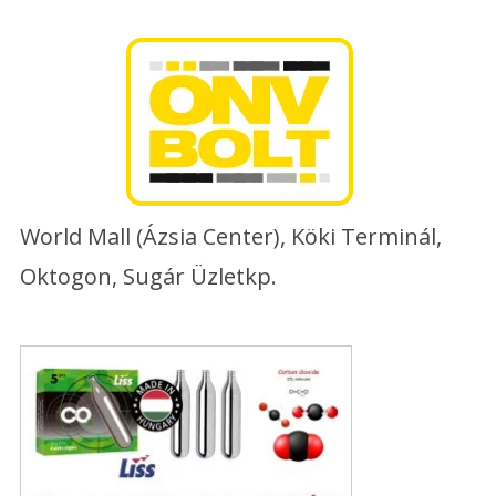
Skip
to
content
World Mall (Ázsia Center), Köki Terminál,
Oktogon, Sugár Üzletkp.