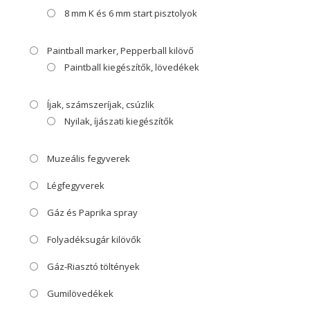
8 mm K és 6 mm start pisztolyok
Paintball marker, Pepperball kilövő
Paintball kiegészítők, lövedékek
Íjak, számszeríjak, csúzlik
Nyilak, íjászati kiegészítők
Muzeális fegyverek
Légfegyverek
Gáz és Paprika spray
Folyadéksugár kilövők
Gáz-Riasztó töltények
Gumilövedékek