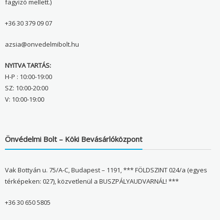
fagyizó mellett.)
+36 30 379 09 07
azsia@onvedelmibolt.hu
NYITVA TARTÁS:
H-P : 10:00-19:00
SZ: 10:00-20:00
V: 10:00-19:00
Önvédelmi Bolt – Köki Bevásárlóközpont
Vak Bottyán u. 75/A-C, Budapest – 1191, *** FÖLDSZINT 024/a (egyes
térképeken: 027), közvetlenül a BUSZPÁLYAUDVARNÁL! ***
+36 30 650 5805