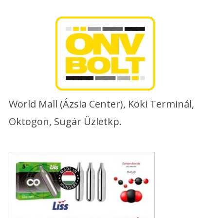
Skip
to
content
World Mall (Ázsia Center), Köki Terminál,
Oktogon, Sugár Üzletkp.