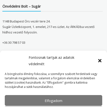
Önvédelmi Bolt – Sugár
1148 Budapest Örs vezér tere 24.
Sugár Üzletközpont, 1. emelet, 217-es üzlet. Az ÁRKÁDba vezető
hídhoz vezető folyosón.
+36 30 798 57 03
sugar@onvedelmibolt.hu
Fontosnak tartjuk az adatok
NYITVA TARTÁS:
védelmét
H-SZ: 10:00-20:00
A böngészési élmény fokozása, a személyre szabott hirdetések vagy
tartalmak megjelenítése, valamint a forgalom elemzése érdekében
sütiket (cookie) használunk. Az "Elfogadom" gombra kattintva
Önvédelmi Bolt – Főoldal
hozzájárulhat a sütik használatához.
Adatvédelmi tájékoztató
Elfogadom
Cookie Policy