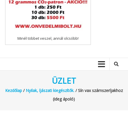
Minél többet veszel, annál olcsóbb!
ÜZLET
Kezdőlap
/
Nyilak, íjászati kiegészítők.
/ Sín vax számszeríjakhoz
(ideg ápoló)