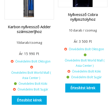
Nyílvessző Cobra
nyílpisztolyhoz
Karbon nyílvessző Adder
10 darab / csomag
számszeríjhoz
Ár:
3 500
Ft
10darab/csomag
Önvédelmi Bolt Oktogon
Ár:
15 990
Ft
Önvédelmi Bolt World Mall (
Önvédelmi Bolt Oktogon
Asia Center )
Önvédelmi Bolt Köki
Önvédelmi Bolt World Mall (
Önvédelmi Bolt Sugár
Asia Center )
Önvédelmi Bolt Köki
Értesítést kérek
Önvédelmi Bolt Sugár
Értesítést kérek