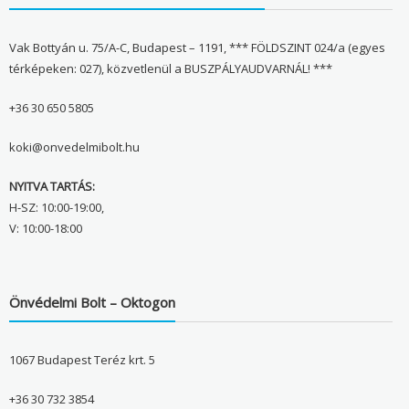
Vak Bottyán u. 75/A-C, Budapest – 1191, *** FÖLDSZINT 024/a (egyes
térképeken: 027), közvetlenül a BUSZPÁLYAUDVARNÁL! ***
+36 30 650 5805
koki@onvedelmibolt.hu
NYITVA TARTÁS:
H-SZ: 10:00-19:00,
V: 10:00-18:00
Önvédelmi Bolt – Oktogon
1067 Budapest Teréz krt. 5
+36 30 732 3854