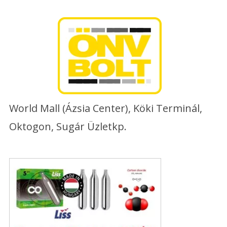
Skip
to
content
World Mall (Ázsia Center), Köki Terminál,
Oktogon, Sugár Üzletkp.