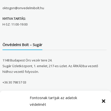
oktogon@onvedelmibolt.hu
NYITVA TARTÁS:
H-SZ: 11:00-19:00
Önvédelmi Bolt – Sugár
1148 Budapest Örs vezér tere 24.
Sugár Üzletközpont, 1. emelet, 217-es üzlet. Az ÁRKÁDba vezető
hídhoz vezető folyosón.
+36 30 798 57 03
sugar@onvedelmibolt.hu
Fontosnak tartjuk az adatok
NYITVA TARTÁS:
védelmét
H-SZ: 10:00-20:00