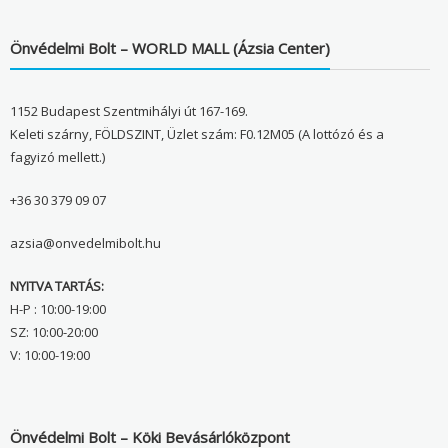
Önvédelmi Bolt – WORLD MALL (Ázsia Center)
1152 Budapest Szentmihályi út 167-169.
Keleti szárny, FÖLDSZINT, Üzlet szám: F0.12M05 (A lottózó és a
fagyizó mellett.)
+36 30 379 09 07
azsia@onvedelmibolt.hu
NYITVA TARTÁS:
H-P : 10:00-19:00
SZ: 10:00-20:00
V: 10:00-19:00
Önvédelmi Bolt – Köki Bevásárlóközpont