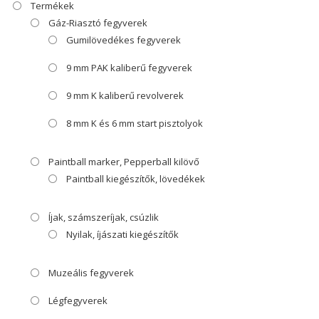
Termékek
Gáz-Riasztó fegyverek
Gumilövedékes fegyverek
9 mm PAK kaliberű fegyverek
9 mm K kaliberű revolverek
8 mm K és 6 mm start pisztolyok
Paintball marker, Pepperball kilövő
Paintball kiegészítők, lövedékek
Íjak, számszeríjak, csúzlik
Nyilak, íjászati kiegészítők
Muzeális fegyverek
Légfegyverek