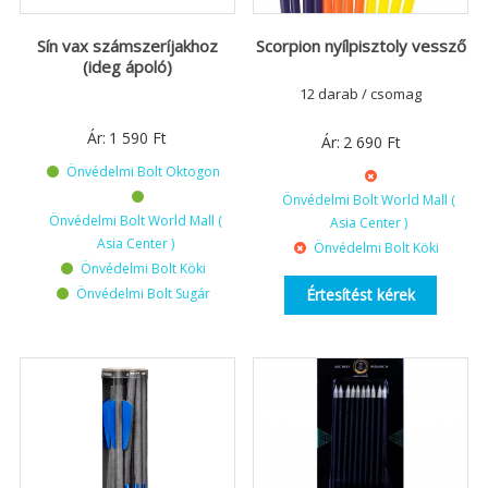
Sín vax számszeríjakhoz
Scorpion nyílpisztoly vessző
(ideg ápoló)
12 darab / csomag
Ár:
1 590
Ft
Ár:
2 690
Ft
Önvédelmi Bolt Oktogon
Önvédelmi Bolt World Mall (
Önvédelmi Bolt World Mall (
Asia Center )
Asia Center )
Önvédelmi Bolt Köki
Önvédelmi Bolt Köki
Önvédelmi Bolt Sugár
Értesítést kérek