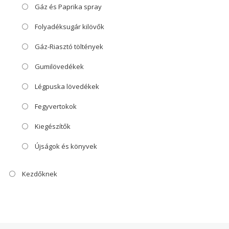
Gáz és Paprika spray
Folyadéksugár kilövők
Gáz-Riasztó töltények
Gumilövedékek
Légpuska lövedékek
Fegyvertokok
Kiegészítők
Újságok és könyvek
Kezdőknek