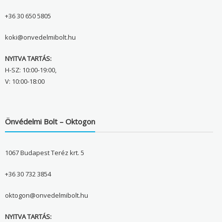
+36 30 650 5805
koki@onvedelmibolt.hu
NYITVA TARTÁS:
H-SZ: 10:00-19:00,
V: 10:00-18:00
Önvédelmi Bolt – Oktogon
1067 Budapest Teréz krt. 5
+36 30 732 3854
oktogon@onvedelmibolt.hu
NYITVA TARTÁS: