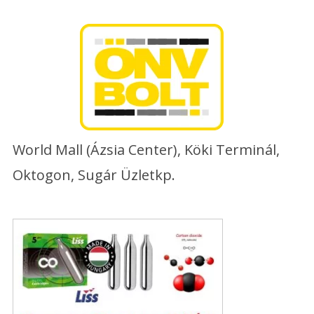
Skip
to
content
World Mall (Ázsia Center), Köki Terminál,
Oktogon, Sugár Üzletkp.