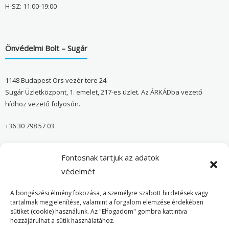
H-SZ: 11:00-19:00
Önvédelmi Bolt – Sugár
1148 Budapest Örs vezér tere 24.
Sugár Üzletközpont, 1. emelet, 217-es üzlet. Az ÁRKÁDba vezető
hídhoz vezető folyosón.
+36 30 798 57 03
sugar@onvedelmibolt.hu
Fontosnak tartjuk az adatok
NYITVA TARTÁS:
védelmét
H-SZ: 10:00-20:00
A böngészési élmény fokozása, a személyre szabott hirdetések vagy
tartalmak megjelenítése, valamint a forgalom elemzése érdekében
sütiket (cookie) használunk. Az "Elfogadom" gombra kattintva
Önvédelmi Bolt – Főoldal
hozzájárulhat a sütik használatához.