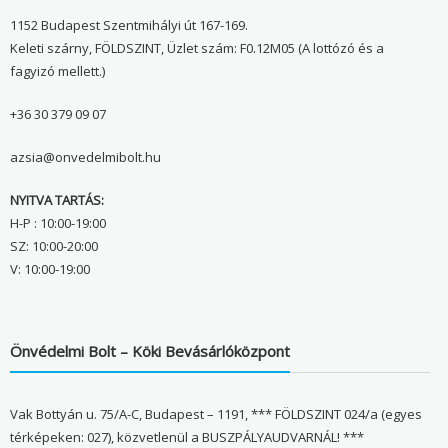
1152 Budapest Szentmihályi út 167-169.
Keleti szárny, FÖLDSZINT, Üzlet szám: F0.12M05 (A lottózó és a
fagyizó mellett.)
+36 30 379 09 07
azsia@onvedelmibolt.hu
NYITVA TARTÁS:
H-P : 10:00-19:00
SZ: 10:00-20:00
V: 10:00-19:00
Önvédelmi Bolt – Köki Bevásárlóközpont
Vak Bottyán u. 75/A-C, Budapest – 1191, *** FÖLDSZINT 024/a (egyes
térképeken: 027), közvetlenül a BUSZPÁLYAUDVARNÁL! ***