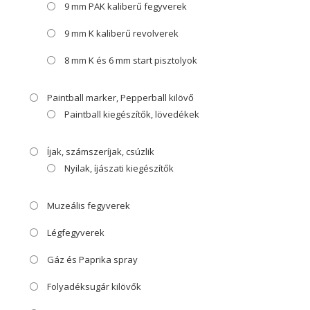
9 mm PAK kaliberű fegyverek
9 mm K kaliberű revolverek
8 mm K és 6 mm start pisztolyok
Paintball marker, Pepperball kilövő
Paintball kiegészítők, lövedékek
Íjak, számszeríjak, csúzlik
Nyilak, íjászati kiegészítők
Muzeális fegyverek
Légfegyverek
Gáz és Paprika spray
Folyadéksugár kilövők