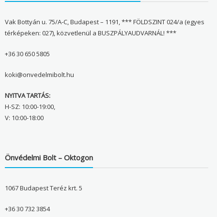
Vak Bottyán u. 75/A-C, Budapest – 1191, *** FÖLDSZINT 024/a (egyes
térképeken: 027), közvetlenül a BUSZPÁLYAUDVARNÁL! ***
+36 30 650 5805
koki@onvedelmibolt.hu
NYITVA TARTÁS:
H-SZ: 10:00-19:00,
V: 10:00-18:00
Önvédelmi Bolt – Oktogon
1067 Budapest Teréz krt. 5
+36 30 732 3854