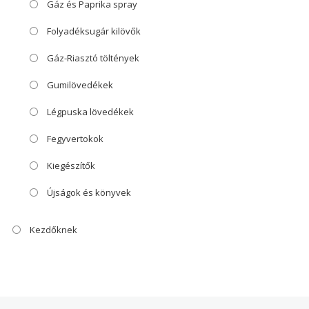
Gáz és Paprika spray
Folyadéksugár kilövők
Gáz-Riasztó töltények
Gumilövedékek
Légpuska lövedékek
Fegyvertokok
Kiegészítők
Újságok és könyvek
Kezdőknek