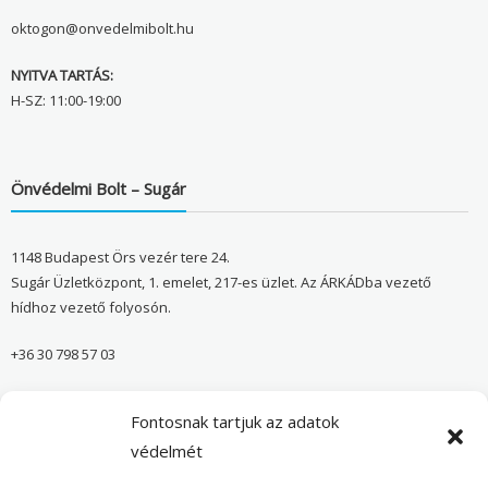
oktogon@onvedelmibolt.hu
NYITVA TARTÁS:
H-SZ: 11:00-19:00
Önvédelmi Bolt – Sugár
1148 Budapest Örs vezér tere 24.
Sugár Üzletközpont, 1. emelet, 217-es üzlet. Az ÁRKÁDba vezető
hídhoz vezető folyosón.
+36 30 798 57 03
sugar@onvedelmibolt.hu
Fontosnak tartjuk az adatok
NYITVA TARTÁS:
védelmét
H-SZ: 10:00-20:00