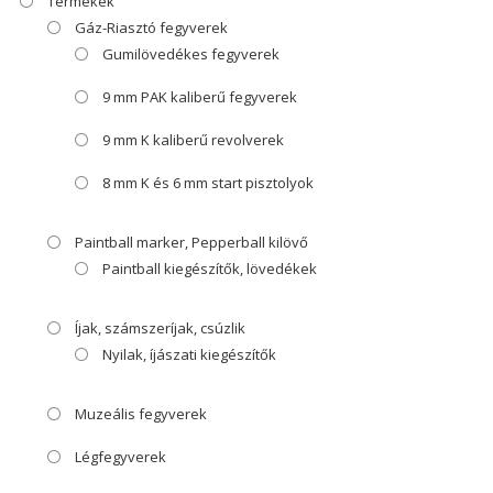
Termékek
Gáz-Riasztó fegyverek
Gumilövedékes fegyverek
9 mm PAK kaliberű fegyverek
9 mm K kaliberű revolverek
8 mm K és 6 mm start pisztolyok
Paintball marker, Pepperball kilövő
Paintball kiegészítők, lövedékek
Íjak, számszeríjak, csúzlik
Nyilak, íjászati kiegészítők
Muzeális fegyverek
Légfegyverek