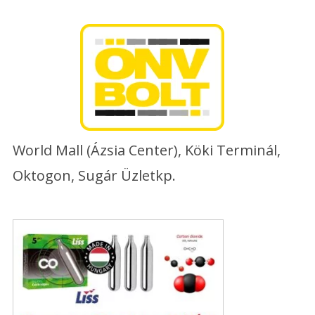
Skip
to
content
World Mall (Ázsia Center), Köki Terminál,
Oktogon, Sugár Üzletkp.