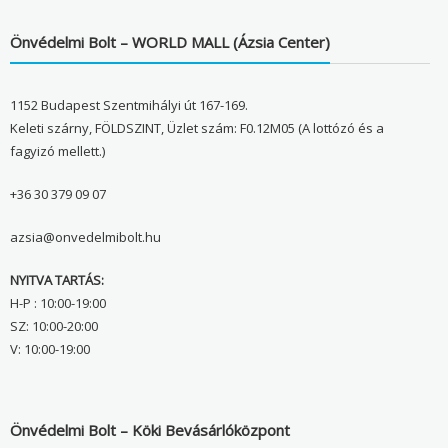
Önvédelmi Bolt – WORLD MALL (Ázsia Center)
1152 Budapest Szentmihályi út 167-169.
Keleti szárny, FÖLDSZINT, Üzlet szám: F0.12M05 (A lottózó és a
fagyizó mellett.)
+36 30 379 09 07
azsia@onvedelmibolt.hu
NYITVA TARTÁS:
H-P : 10:00-19:00
SZ: 10:00-20:00
V: 10:00-19:00
Önvédelmi Bolt – Köki Bevásárlóközpont