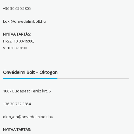
+36 30 650 5805
koki@onvedelmibolt.hu
NYITVA TARTÁS:
H-SZ: 10:00-19:00,
V: 10:00-18:00
Önvédelmi Bolt – Oktogon
1067 Budapest Teréz krt. 5
+36 30 732 3854
oktogon@onvedelmibolt.hu
NYITVA TARTÁS: