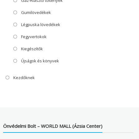
Gáz-Riasztó töltények
Gumilövedékek
Légpuska lövedékek
Fegyvertokok
Kiegészítők
Újságok és könyvek
Kezdőknek
Önvédelmi Bolt – WORLD MALL (Ázsia Center)