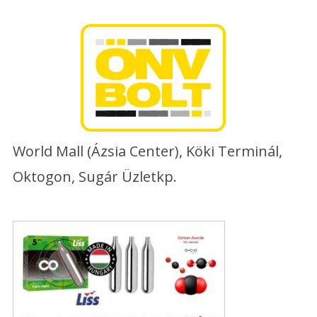
Skip
to
content
World Mall (Ázsia Center), Köki Terminál,
Oktogon, Sugár Üzletkp.