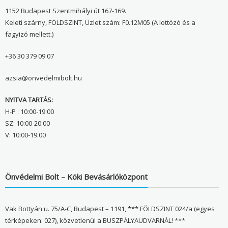
1152 Budapest Szentmihályi út 167-169.
Keleti szárny, FÖLDSZINT, Üzlet szám: F0.12M05 (A lottózó és a
fagyizó mellett.)
+36 30 379 09 07
azsia@onvedelmibolt.hu
NYITVA TARTÁS:
H-P : 10:00-19:00
SZ: 10:00-20:00
V: 10:00-19:00
Önvédelmi Bolt – Köki Bevásárlóközpont
Vak Bottyán u. 75/A-C, Budapest – 1191, *** FÖLDSZINT 024/a (egyes
térképeken: 027), közvetlenül a BUSZPÁLYAUDVARNÁL! ***