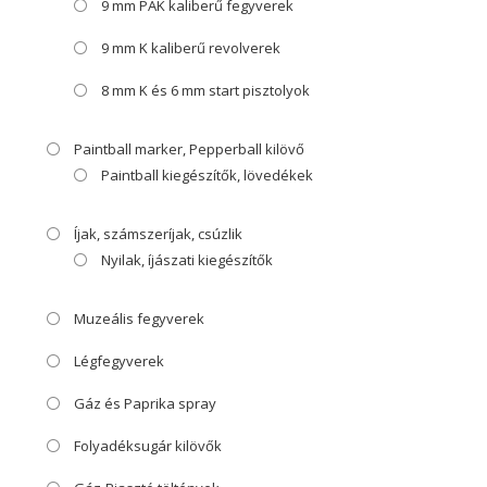
9 mm PAK kaliberű fegyverek
9 mm K kaliberű revolverek
8 mm K és 6 mm start pisztolyok
Paintball marker, Pepperball kilövő
Paintball kiegészítők, lövedékek
Íjak, számszeríjak, csúzlik
Nyilak, íjászati kiegészítők
Muzeális fegyverek
Légfegyverek
Gáz és Paprika spray
Folyadéksugár kilövők