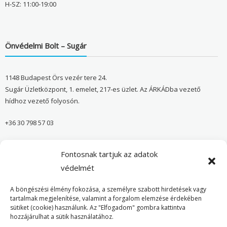
H-SZ: 11:00-19:00
Önvédelmi Bolt – Sugár
1148 Budapest Örs vezér tere 24.
Sugár Üzletközpont, 1. emelet, 217-es üzlet. Az ÁRKÁDba vezető
hídhoz vezető folyosón.
+36 30 798 57 03
sugar@onvedelmibolt.hu
Fontosnak tartjuk az adatok
NYITVA TARTÁS:
védelmét
H-SZ: 10:00-20:00
A böngészési élmény fokozása, a személyre szabott hirdetések vagy
tartalmak megjelenítése, valamint a forgalom elemzése érdekében
sütiket (cookie) használunk. Az "Elfogadom" gombra kattintva
Önvédelmi Bolt – Főoldal
hozzájárulhat a sütik használatához.