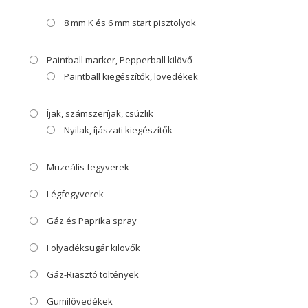
8 mm K és 6 mm start pisztolyok
Paintball marker, Pepperball kilövő
Paintball kiegészítők, lövedékek
Íjak, számszeríjak, csúzlik
Nyilak, íjászati kiegészítők
Muzeális fegyverek
Légfegyverek
Gáz és Paprika spray
Folyadéksugár kilövők
Gáz-Riasztó töltények
Gumilövedékek