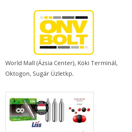
Skip
to
content
World Mall (Ázsia Center), Köki Terminál,
Oktogon, Sugár Üzletkp.