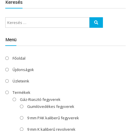
Keresés
Menü
Főoldal
Újdonságok
Üzleteink
Termékek
Gáz-Riasztó fegyverek
Gumilövedékes fegyverek
9 mm PAK kaliberű fegyverek
9 mm K kaliberű revolverek