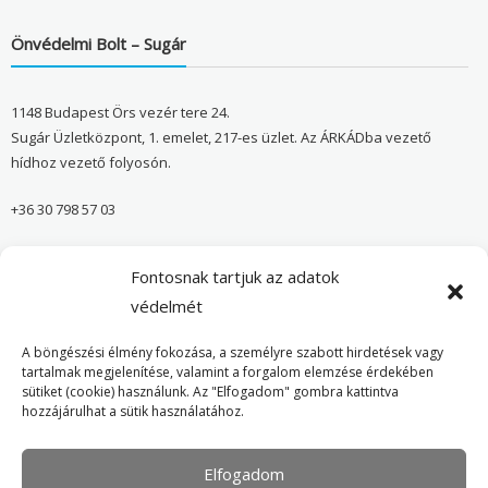
Önvédelmi Bolt – Sugár
1148 Budapest Örs vezér tere 24.
Sugár Üzletközpont, 1. emelet, 217-es üzlet. Az ÁRKÁDba vezető
hídhoz vezető folyosón.
+36 30 798 57 03
sugar@onvedelmibolt.hu
Fontosnak tartjuk az adatok
NYITVA TARTÁS:
védelmét
H-SZ: 10:00-20:00
A böngészési élmény fokozása, a személyre szabott hirdetések vagy
tartalmak megjelenítése, valamint a forgalom elemzése érdekében
sütiket (cookie) használunk. Az "Elfogadom" gombra kattintva
Önvédelmi Bolt – Főoldal
hozzájárulhat a sütik használatához.
Adatvédelmi tájékoztató
Elfogadom