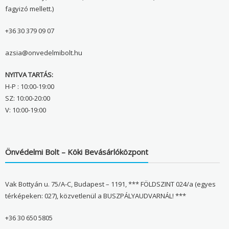
fagyizó mellett.)
+36 30 379 09 07
azsia@onvedelmibolt.hu
NYITVA TARTÁS:
H-P : 10:00-19:00
SZ: 10:00-20:00
V: 10:00-19:00
Önvédelmi Bolt – Köki Bevásárlóközpont
Vak Bottyán u. 75/A-C, Budapest – 1191, *** FÖLDSZINT 024/a (egyes
térképeken: 027), közvetlenül a BUSZPÁLYAUDVARNÁL! ***
+36 30 650 5805