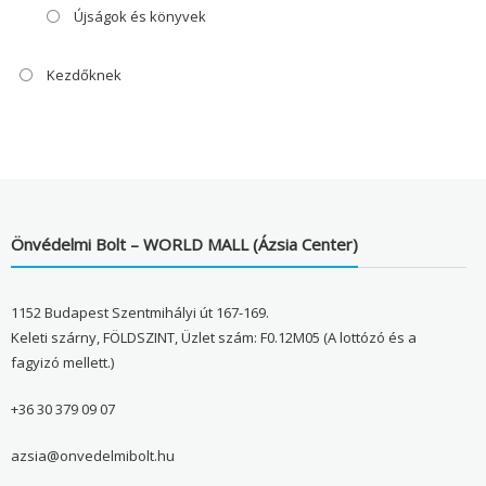
Újságok és könyvek
Kezdőknek
Önvédelmi Bolt – WORLD MALL (Ázsia Center)
1152 Budapest Szentmihályi út 167-169.
Keleti szárny, FÖLDSZINT, Üzlet szám: F0.12M05 (A lottózó és a
fagyizó mellett.)
+36 30 379 09 07
azsia@onvedelmibolt.hu