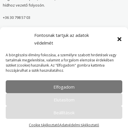
hídhoz vezető folyosón.
+36 30 798 57 03
sugar@onvedelmibolt.hu
Fontosnak tartjuk az adatok
NYITVA TARTÁS:
védelmét
H-SZ: 10:00-20:00
A böngészési élmény fokozása, a személyre szabott hirdetések vagy
tartalmak megjelenítése, valamint a forgalom elemzése érdekében
sütiket (cookie) használunk. Az "Elfogadom" gombra kattintva
Önvédelmi Bolt – Főoldal
hozzájárulhat a sütik használatához.
Adatvédelmi tájékoztató
Elfogadom
Cookie Policy
Elutasítom
Beállítások
Cookie tájékoztató
Adatvédelmi tájékoztató
Minden jog fenntartva. © 2016-2026 Tokver Kft.
- Karbantartja:
honlap-weboldal.hu