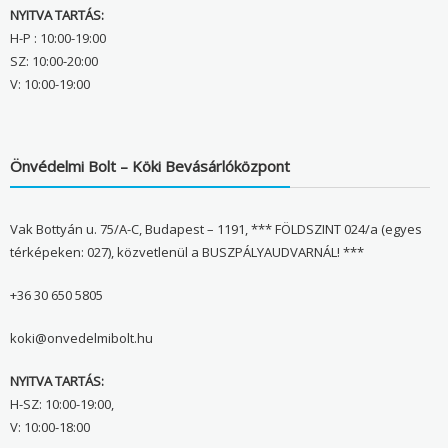
NYITVA TARTÁS:
H-P : 10:00-19:00
SZ: 10:00-20:00
V: 10:00-19:00
Önvédelmi Bolt – Köki Bevásárlóközpont
Vak Bottyán u. 75/A-C, Budapest – 1191, *** FÖLDSZINT 024/a (egyes
térképeken: 027), közvetlenül a BUSZPÁLYAUDVARNÁL! ***
+36 30 650 5805
koki@onvedelmibolt.hu
NYITVA TARTÁS:
H-SZ: 10:00-19:00,
V: 10:00-18:00