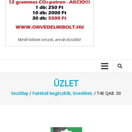
Minél többet veszel, annál olcsóbb!
ÜZLET
Kezdőlap
/
Paintball kiegészítők, lövedékek.
/ T4E QAB .50