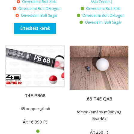
Önvédelmi Bolt Köki
Asia Center )
Önvédelmi Bolt Oktogon
Önvédelmi Bolt Köki
Önvédelmi Bolt Sugár
Önvédelmi Bolt Oktogon
Önvédelmi Bolt Sugár
Értesítést kérek
T4E PB68
.68 T4E QAB
.68 pepper gömb
tömör kemény műanyag
lövedék
Ár:
16 990
Ft
Ár:
250
Ft