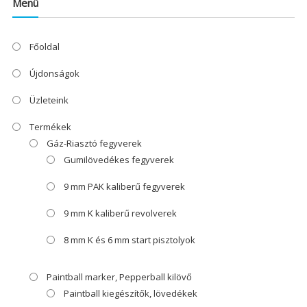
Menü
Főoldal
Újdonságok
Üzleteink
Termékek
Gáz-Riasztó fegyverek
Gumilövedékes fegyverek
9 mm PAK kaliberű fegyverek
9 mm K kaliberű revolverek
8 mm K és 6 mm start pisztolyok
Paintball marker, Pepperball kilövő
Paintball kiegészítők, lövedékek