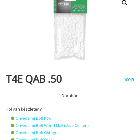
T4E QAB .50
100
Ft
Darabár!
Hol van készleten?
Önvédelmi Bolt Köki
Önvédelmi Bolt World Mall ( Asia Center )
Önvédelmi Bolt Oktogon
Önvédelmi Bolt Sugár