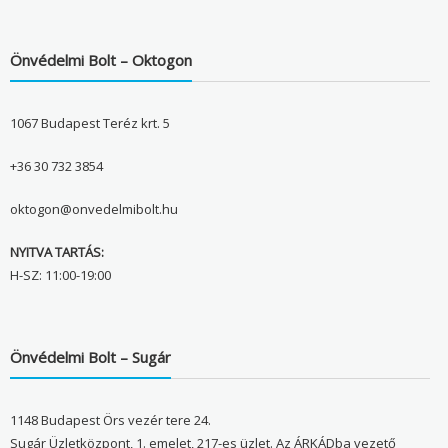
Önvédelmi Bolt – Oktogon
1067 Budapest Teréz krt. 5
+36 30 732 3854
oktogon@onvedelmibolt.hu
NYITVA TARTÁS:
H-SZ: 11:00-19:00
Önvédelmi Bolt – Sugár
1148 Budapest Örs vezér tere 24.
Sugár Üzletközpont, 1. emelet, 217-es üzlet. Az ÁRKÁDba vezető