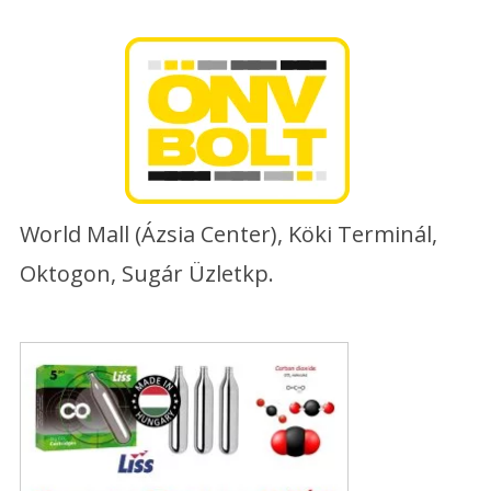
Skip
to
content
World Mall (Ázsia Center), Köki Terminál,
Oktogon, Sugár Üzletkp.