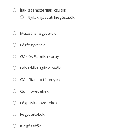
Íjak, számszeríjak, csúzlik
Nyilak, íjászati kiegészítők
Muzeális fegyverek
Légfegyverek
Gáz és Paprika spray
Folyadéksugár kilövők
Gáz-Riasztó töltények
Gumilövedékek
Légpuska lövedékek
Fegyvertokok
Kiegészítők