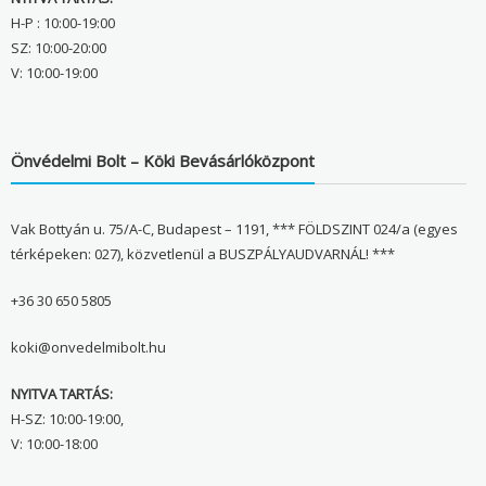
H-P : 10:00-19:00
SZ: 10:00-20:00
V: 10:00-19:00
Önvédelmi Bolt – Köki Bevásárlóközpont
Vak Bottyán u. 75/A-C, Budapest – 1191, *** FÖLDSZINT 024/a (egyes
térképeken: 027), közvetlenül a BUSZPÁLYAUDVARNÁL! ***
+36 30 650 5805
koki@onvedelmibolt.hu
NYITVA TARTÁS:
H-SZ: 10:00-19:00,
V: 10:00-18:00