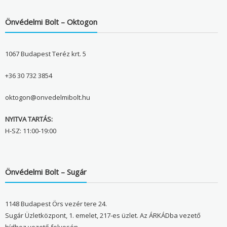
Önvédelmi Bolt – Oktogon
1067 Budapest Teréz krt. 5
+36 30 732 3854
oktogon@onvedelmibolt.hu
NYITVA TARTÁS:
H-SZ: 11:00-19:00
Önvédelmi Bolt – Sugár
1148 Budapest Örs vezér tere 24.
Sugár Üzletközpont, 1. emelet, 217-es üzlet. Az ÁRKÁDba vezető