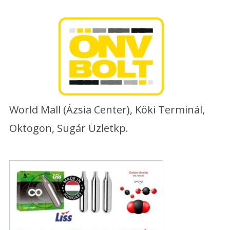
Skip
to
content
World Mall (Ázsia Center), Köki Terminál,
Oktogon, Sugár Üzletkp.