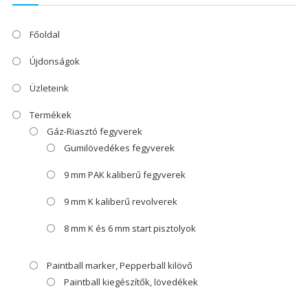
Főoldal
Újdonságok
Üzleteink
Termékek
Gáz-Riasztó fegyverek
Gumilövedékes fegyverek
9 mm PAK kaliberű fegyverek
9 mm K kaliberű revolverek
8 mm K és 6 mm start pisztolyok
Paintball marker, Pepperball kilövő
Paintball kiegészítők, lövedékek