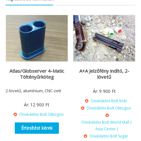
Atlas/Globserver 4-Matic
A+A Jelzőfény indító, 2-
Töltényűrköteg
lövetű
2-lövetű, alumínium, CNC-zett
Ár:
9 900
Ft
Önvédelmi Bolt Köki
Ár:
12 900
Ft
Önvédelmi Bolt Oktogon
Önvédelmi Bolt Oktogon
Önvédelmi Bolt World Mall (
Értesítést kérek
Asia Center )
Önvédelmi Bolt Sugár