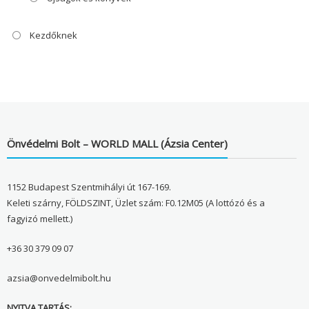
Kezdőknek
Önvédelmi Bolt – WORLD MALL (Ázsia Center)
1152 Budapest Szentmihályi út 167-169.
Keleti szárny, FÖLDSZINT, Üzlet szám: F0.12M05 (A lottózó és a
fagyizó mellett.)
+36 30 379 09 07
azsia@onvedelmibolt.hu
NYITVA TARTÁS: