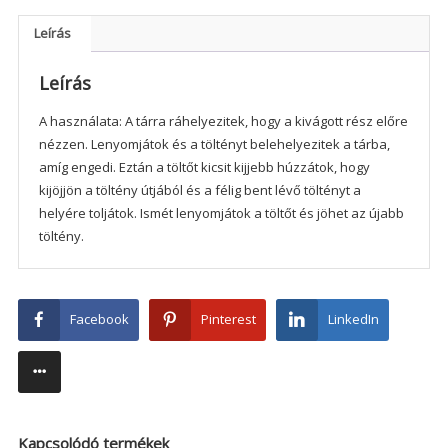
Leírás
Leírás
A használata: A tárra ráhelyezitek, hogy a kivágott rész előre
nézzen. Lenyomjátok és a töltényt belehelyezitek a tárba,
amíg engedi. Eztán a töltőt kicsit kijjebb húzzátok, hogy
kijöjjön a töltény útjából és a félig bent lévő töltényt a
helyére toljátok. Ismét lenyomjátok a töltőt és jöhet az újabb
töltény.
Facebook
Pinterest
LinkedIn
Kapcsolódó termékek