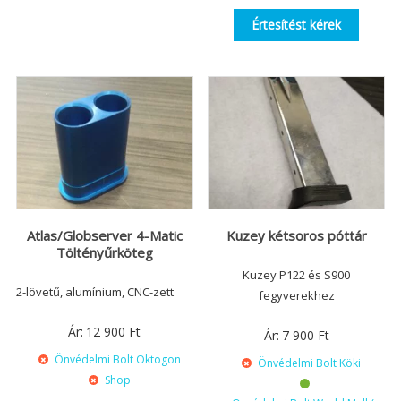
Értesítést kérek
Atlas/Globserver 4-Matic
Kuzey kétsoros póttár
Töltényűrköteg
Kuzey P122 és S900
2-lövetű, alumínium, CNC-zett
fegyverekhez
Ár:
12 900
Ft
Ár:
7 900
Ft
Önvédelmi Bolt Oktogon
Önvédelmi Bolt Köki
Shop