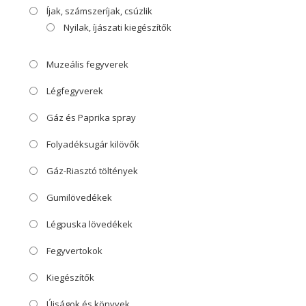
Íjak, számszeríjak, csúzlik
Nyilak, íjászati kiegészítők
Muzeális fegyverek
Légfegyverek
Gáz és Paprika spray
Folyadéksugár kilövők
Gáz-Riasztó töltények
Gumilövedékek
Légpuska lövedékek
Fegyvertokok
Kiegészítők
Újságok és könyvek