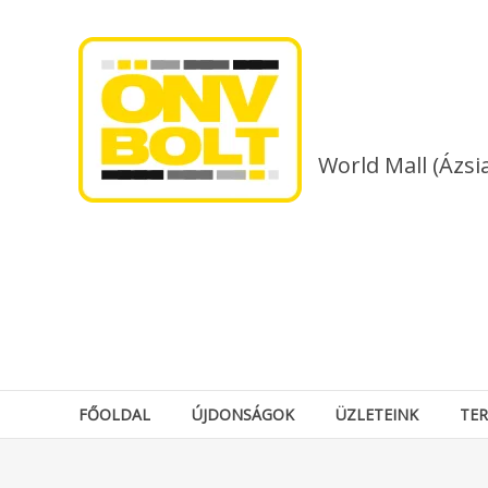
Skip
to
content
World Mall (Ázsi
FŐOLDAL
ÚJDONSÁGOK
ÜZLETEINK
TE