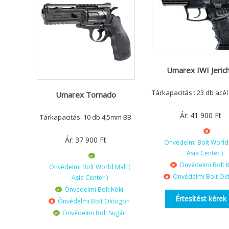
Umarex IWI Jeric
Tárkapacitás : 23 db acél
Umarex Tornado
Ár:
41 900
Ft
Tárkapacitás: 10 db 4,5mm BB
Ár:
37 900
Ft
Önvédelmi Bolt World 
Asia Center )
Önvédelmi Bolt K
Önvédelmi Bolt World Mall (
Önvédelmi Bolt Ok
Asia Center )
Önvédelmi Bolt Köki
Értesítést kérek
Önvédelmi Bolt Oktogon
Önvédelmi Bolt Sugár