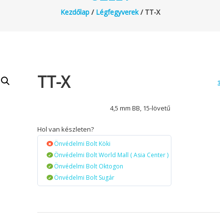
Kezdőlap
/
Légfegyverek
/ TT-X
TT-X
4,5 mm BB, 15-lövetű
Hol van készleten?
Önvédelmi Bolt Köki
Önvédelmi Bolt World Mall ( Asia Center )
Önvédelmi Bolt Oktogon
Önvédelmi Bolt Sugár