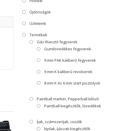
Főoldal
Újdonságok
Üzleteink
Termékek
Gáz-Riasztó fegyverek
Gumilövedékes fegyverek
9 mm PAK kaliberű fegyverek
9 mm K kaliberű revolverek
8 mm K és 6 mm start pisztolyok
Paintball marker, Pepperball kilövő
Paintball kiegészítők, lövedékek
Íjak, számszeríjak, csúzlik
Nyilak, íjászati kiegészítők