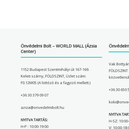
Önvédelmi Bolt – WORLD MALL (Ázsia
Önvédelmi
Center)
Vak Bottyán
1152 Budapest Szentmihályi út 167-169.
FÖLDSZINT 
Keleti szárny, FÖLDSZINT, Üzlet szám:
közvetlenü
F0.12M05 (A lottózó és a fagyizó mellett.)
+36 30 650 
+36 30 379 09 07
koki@onved
azsia@onvedelmibolt.hu
NYITVA TAR
NYITVA TARTÁS:
H-SZ: 10:00-
H-P : 10:00-19:00
V: 10:00-18: