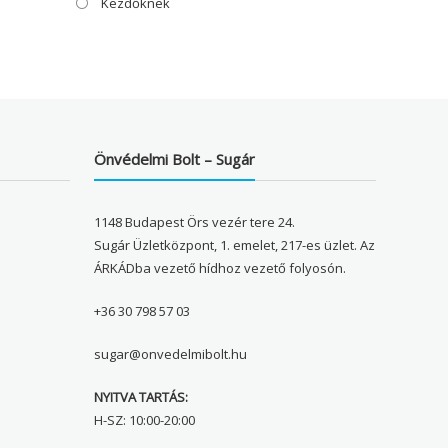
Kezdőknek
Önvédelmi Bolt – Sugár
1148 Budapest Örs vezér tere 24.
Sugár Üzletközpont, 1. emelet, 217-es üzlet. Az
ÁRKÁDba vezető hídhoz vezető folyosón.
+36 30 798 57 03
sugar@onvedelmibolt.hu
NYITVA TARTÁS:
H-SZ: 10:00-20:00