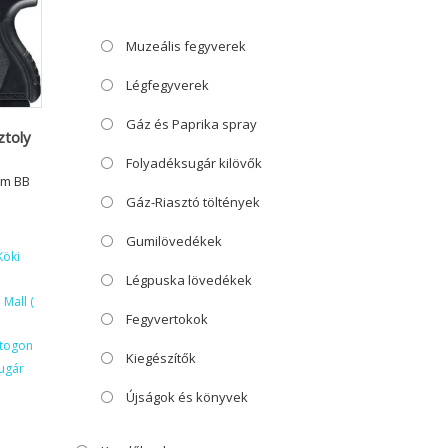
Muzeális fegyverek
Légfegyverek
Gáz és Paprika spray
toly
Folyadéksugár kilövők
mm BB
Gáz-Riasztó töltények
Gumilövedékek
Köki
Légpuska lövedékek
Mall (
Fegyvertokok
ktogon
Kiegészítők
ugár
Újságok és könyvek