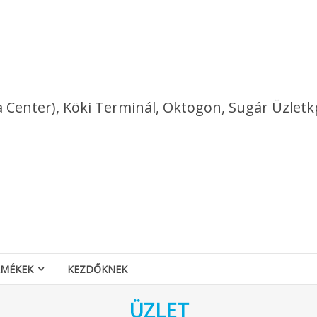
a Center), Köki Terminál, Oktogon, Sugár Üzletk
RMÉKEK
KEZDŐKNEK
ÜZLET