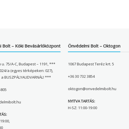
 Bolt – Köki Bevásárlóközpont
Önvédelmi Bolt – Oktogon
 u. 75/A-C, Budapest – 1191, ***
1067 Budapest Teréz krt. 5
024/a (egyes térképeken: 027),
+36 30 732 3854
l a BUSZPÁLYAUDVARNÁL! ***
oktogon@onvedelmibolt.hu
5805
NYITVA TARTÁS:
elmibolt.hu
H-SZ: 11:00-19:00
TÁS:
19:00,
00