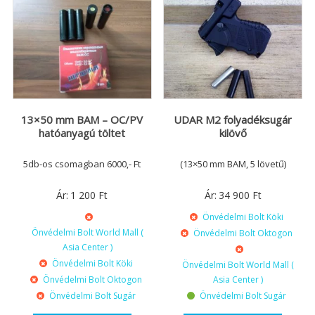
13×50 mm BAM – OC/PV
UDAR M2 folyadéksugár
hatóanyagú töltet
kilövő
5db-os csomagban 6000,- Ft
(13×50 mm BAM, 5 lövetű)
Ár:
1 200
Ft
Ár:
34 900
Ft
Önvédelmi Bolt Köki
Önvédelmi Bolt World Mall (
Önvédelmi Bolt Oktogon
Asia Center )
Önvédelmi Bolt Köki
Önvédelmi Bolt World Mall (
Önvédelmi Bolt Oktogon
Asia Center )
Önvédelmi Bolt Sugár
Önvédelmi Bolt Sugár