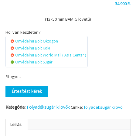
34 900
Ft
(13×50 mm BAM, 5 lövetű)
Hol van készleten?
Önvédelmi Bolt Oktogon
Önvédelmi Bolt Köki
Önvédelmi Bolt World Mall ( Asia Center )
Önvédelmi Bolt Sugár
Elfogyott
Értesítést kérek
Kategória:
Folyadéksugár kilövők
Címke:
folyadéksugár kilövő
Leírás