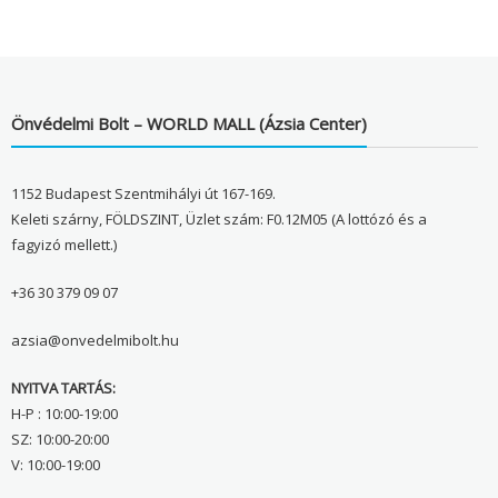
Önvédelmi Bolt – WORLD MALL (Ázsia Center)
1152 Budapest Szentmihályi út 167-169.
Keleti szárny, FÖLDSZINT, Üzlet szám: F0.12M05 (A lottózó és a
fagyizó mellett.)
+36 30 379 09 07
azsia@onvedelmibolt.hu
NYITVA TARTÁS:
H-P : 10:00-19:00
SZ: 10:00-20:00
V: 10:00-19:00