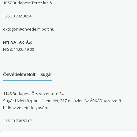
1067 Budapest Teréz krt. 5
+36 30 732 3854
oktogon@onvedelmibolt.hu
NYITVA TARTÁS:
H-SZ: 11:00-19:00
Önvédelmi Bolt – Sugár
1148 Budapest Örs vezér tere 24.
Sugár Üzletközpont, 1. emelet, 217-es üzlet. Az ÁRKÁDba vezető
hídhoz vezető folyosón.
+36 30 798 57 03
sugar@onvedelmibolt.hu