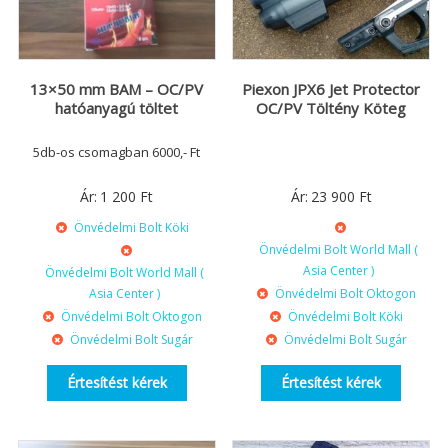
13×50 mm BAM – OC/PV
Piexon JPX6 Jet Protector
hatóanyagú töltet
OC/PV Töltény Köteg
5db-os csomagban 6000,- Ft
Ár:
1 200
Ft
Ár:
23 900
Ft
Önvédelmi Bolt Köki
Önvédelmi Bolt World Mall (
Asia Center )
Önvédelmi Bolt World Mall (
Asia Center )
Önvédelmi Bolt Oktogon
Önvédelmi Bolt Oktogon
Önvédelmi Bolt Köki
Önvédelmi Bolt Sugár
Önvédelmi Bolt Sugár
Értesítést kérek
Értesítést kérek