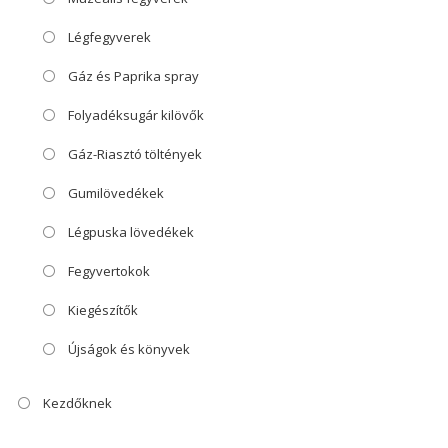
Légfegyverek
Gáz és Paprika spray
Folyadéksugár kilövők
Gáz-Riasztó töltények
Gumilövedékek
Légpuska lövedékek
Fegyvertokok
Kiegészítők
Újságok és könyvek
Kezdőknek