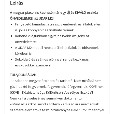
Leírás
A magyar piacon is kapható már egy ÚJ és KIVÁLÓ eszköz
ÖNVÉDELEMRE, az UDAR M2!
Fenyegető támadás, agresszív emberek és állatok ellen
is, jól és könnyen használható termék.
Rohanó világunkban egyre nagyobb az igény az
önvédelemre!
A UDAR M2 modell népszerű lehet fialok és idősebbek
körében is!
Sokoldalú és számos előnnyel rendelkezik más
eszközökkel szemben!
TULAJDONSÁGAI:
– Szabadon megvásárolható és tartható.
Nem minősül
sem
gáz-riasztó fegyvernek, fegyvernek, lőfegyvernek, KKVE-nek
(KKVE = Közbiztonsága Különösen Veszélyes Eszköz)!
Nem kell a viseléséhez semmilyen dokumentum.
– Mind az eszköz, mind a töltény kedvező ára miatt sokak
számára elérhetővé teszi. Szabványos BAM 13*51 tölténnyel