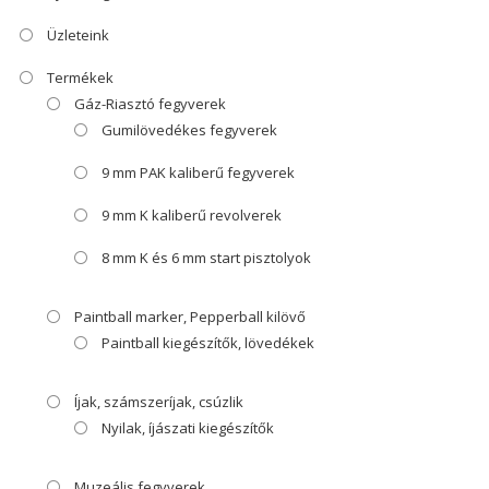
Üzleteink
Termékek
Gáz-Riasztó fegyverek
Gumilövedékes fegyverek
9 mm PAK kaliberű fegyverek
9 mm K kaliberű revolverek
8 mm K és 6 mm start pisztolyok
Paintball marker, Pepperball kilövő
Paintball kiegészítők, lövedékek
Íjak, számszeríjak, csúzlik
Nyilak, íjászati kiegészítők
Muzeális fegyverek