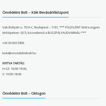
Önvédelmi Bolt – Köki Bevásárlóközpont
Vak Bottyán u. 75/A-C, Budapest – 1191, *** FÖLDSZINT 024/a (egyes
térképeken: 027), közvetlenül a BUSZPÁLYAUDVARNÁL! ***
+36 30 650 5805
koki@onvedelmibolt.hu
NYITVA TARTÁS:
H-SZ: 10:00-19:00,
V: 10:00-18:00
Önvédelmi Bolt – Oktogon