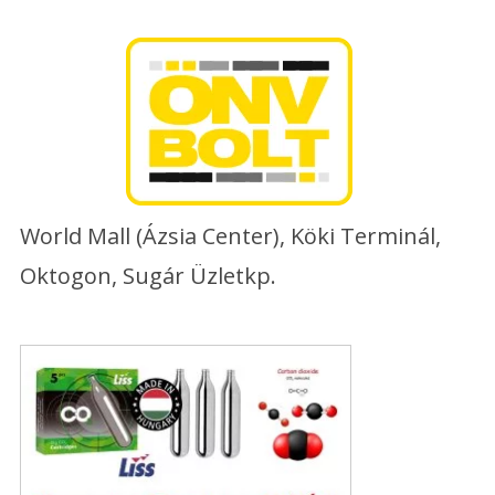
Skip
to
content
World Mall (Ázsia Center), Köki Terminál,
Oktogon, Sugár Üzletkp.