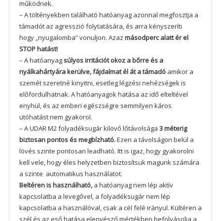
működnek.
– A töltényekben található hatóanyag azonnal megfosztja a
támadót az agresszió folytatására, és arra kényszeríti
hogy „nyugalomba” vonuljon. Azaz
másodperc alatt ér el
STOP hatást!
– A hatóanyag
súlyos irritációt okoz a bőrre és a
nyálkahártyára kerülve, fájdalmat él át a támadó
amikor a
szemét szeretné kinyitni, esetleg légzési nehézségek is
előfordulhatnak. A hatóanyagok hatása az idő elteltével
enyhül, és az emberi egészségre semmilyen káros
utóhatást nem gyakorol.
– A UDAR M2 folyadéksugár kilövő lőtávolsága
3 méterig
biztosan pontos és megbízható.
Ezen a távolságon belül a
lövés szinte pontosan leadható. Itt is igaz, hogy gyakorolni
kell vele, hogy éles helyzetben biztosítsuk magunk számára
a szinte automatikus használatot.
Beltéren is használható,
a hatóanyag nem lép aktív
kapcsolatba a levegővel, a folyadéksugár nem lép
kapcsolatba a használóval, csak a cél felé irányul. Kültéren a
szél és az eső hatása elenyésző mértékben befolyásolja a