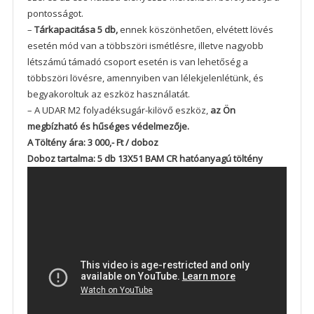
pontosságot.
–
Tárkapacitása 5 db,
ennek köszönhetően, elvétett lövés
esetén mód van a többszöri ismétlésre, illetve nagyobb
létszámú támadó csoport esetén is van lehetőség a
többszöri lövésre, amennyiben van lélekjelenlétünk, és
begyakoroltuk az eszköz használatát.
– A UDAR M2 folyadéksugár-kilövő eszköz,
az Ön
megbízható és hűséges védelmezője.
A Töltény ára: 3 000,- Ft / doboz
Doboz tartalma: 5 db 13X51 BAM CR hatóanyagú töltény