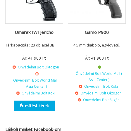
Umarex IWI Jericho
Gamo P900
Tárkapacitás : 23 db acél BB
4,5 mm diaboló, egylövetű,
Ár:
41 900
Ft
Ár:
41 900
Ft
Önvédelmi Bolt Oktogon
Önvédelmi Bolt World Mall (
Asia Center )
Önvédelmi Bolt World Mall (
Asia Center )
Önvédelmi Bolt Köki
Önvédelmi Bolt Köki
Önvédelmi Bolt Oktogon
Önvédelmi Bolt Sugár
Értesítést kérek
Lájkolj minket Facebook-on!