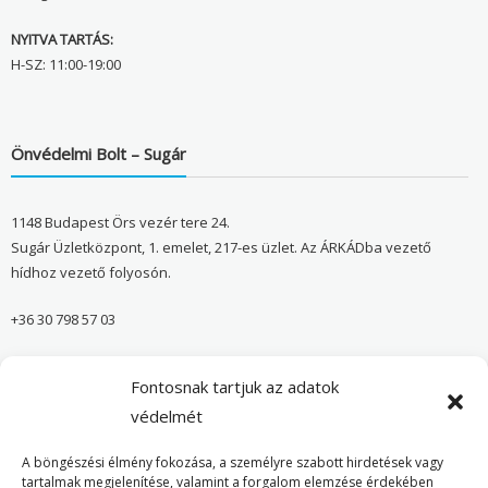
NYITVA TARTÁS:
H-SZ: 11:00-19:00
Önvédelmi Bolt – Sugár
1148 Budapest Örs vezér tere 24.
Sugár Üzletközpont, 1. emelet, 217-es üzlet. Az ÁRKÁDba vezető
hídhoz vezető folyosón.
+36 30 798 57 03
sugar@onvedelmibolt.hu
Fontosnak tartjuk az adatok
NYITVA TARTÁS:
védelmét
H-SZ: 10:00-20:00
A böngészési élmény fokozása, a személyre szabott hirdetések vagy
tartalmak megjelenítése, valamint a forgalom elemzése érdekében