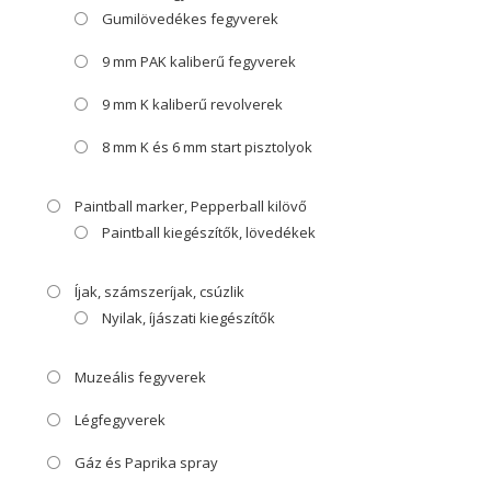
Gumilövedékes fegyverek
9 mm PAK kaliberű fegyverek
9 mm K kaliberű revolverek
8 mm K és 6 mm start pisztolyok
Paintball marker, Pepperball kilövő
Paintball kiegészítők, lövedékek
Íjak, számszeríjak, csúzlik
Nyilak, íjászati kiegészítők
Muzeális fegyverek
Légfegyverek
Gáz és Paprika spray