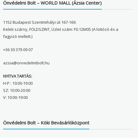
Önvédelmi Bolt – WORLD MALL (Ázsia Center)
1152 Budapest Szentmihályi út 167-169.
Keleti szárny, FÖLDSZINT, Üzlet szám: F0.12M05 (A lottózó és a
fagyizó mellett.)
+36 30 379 09 07
azsia@onvedelmibolt.hu
NYITVA TARTÁS:
H-P : 10:00-19:00
SZ: 10:00-20:00
V: 10:00-19:00
Önvédelmi Bolt – Köki Bevásárlóközpont