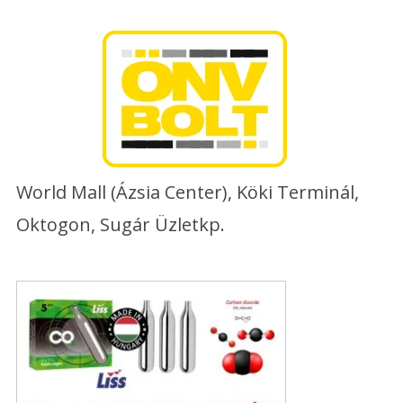
Skip
to
content
World Mall (Ázsia Center), Köki Terminál,
Oktogon, Sugár Üzletkp.