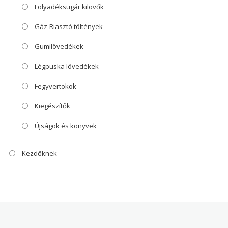
Folyadéksugár kilövők
Gáz-Riasztó töltények
Gumilövedékek
Légpuska lövedékek
Fegyvertokok
Kiegészítők
Újságok és könyvek
Kezdőknek