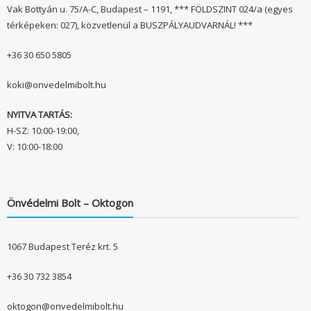
Vak Bottyán u. 75/A-C, Budapest – 1191, *** FÖLDSZINT 024/a (egyes
térképeken: 027), közvetlenül a BUSZPÁLYAUDVARNÁL! ***
+36 30 650 5805
koki@onvedelmibolt.hu
NYITVA TARTÁS:
H-SZ: 10:00-19:00,
V: 10:00-18:00
Önvédelmi Bolt – Oktogon
1067 Budapest Teréz krt. 5
+36 30 732 3854
oktogon@onvedelmibolt.hu