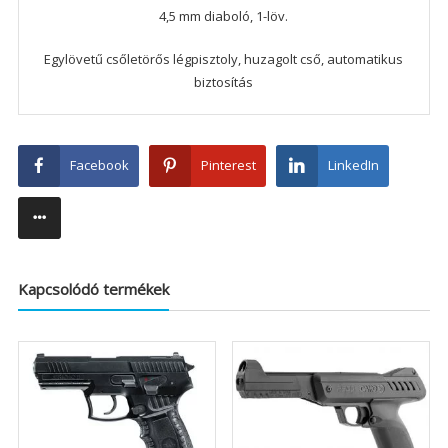
4,5 mm diaboló, 1-löv.
Egylövetű csőletörős légpisztoly, huzagolt cső, automatikus
biztosítás
Facebook
Pinterest
LinkedIn
Kapcsolódó termékek