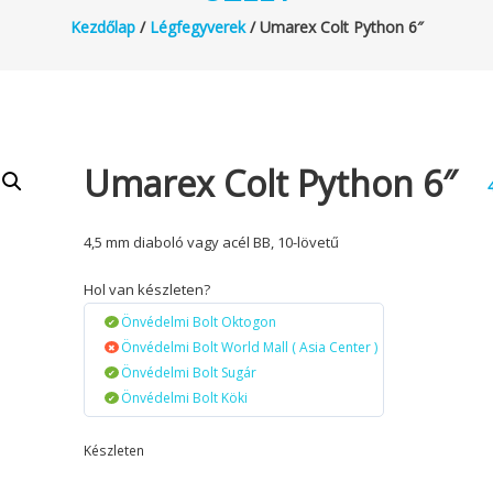
Kezdőlap
/
Légfegyverek
/ Umarex Colt Python 6″
Umarex Colt Python 6″
4,5 mm diaboló vagy acél BB, 10-lövetű
Hol van készleten?
Önvédelmi Bolt Oktogon
Önvédelmi Bolt World Mall ( Asia Center )
Önvédelmi Bolt Sugár
Önvédelmi Bolt Köki
Készleten