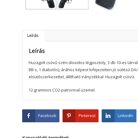
Leírás
Leírás
Huzagolt csövű szén-dioxidos légpisztoly, 3 db 10-es tárral 
BB-s, 1 diabolós), árához képest kifejezetten jó sütésű DA
elsütőszerkezettel, állítható irányzékkal. Huzagolt csövű.
12 grammos CO2-patronnal üzemel.
Facebook
Pinterest
LinkedIn
Kapcsolódó termékek