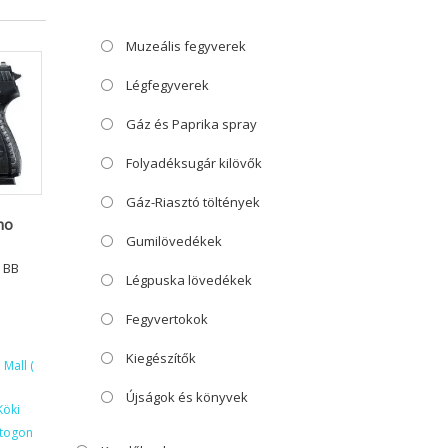
Muzeális fegyverek
Légfegyverek
Gáz és Paprika spray
Folyadéksugár kilövők
Gáz-Riasztó töltények
ho
Gumilövedékek
l BB
Légpuska lövedékek
Fegyvertokok
Kiegészítők
Mall (
Újságok és könyvek
Köki
ktogon