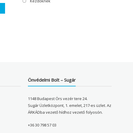
Kezdőknek
Önvédelmi Bolt – Sugár
1148 Budapest Örs vezér tere 24.
Sugár Üzletközpont, 1. emelet, 217-es üzlet. Az
ÁRKÁDba vezető hídhoz vezető folyosón.
+36 30 798 57 03