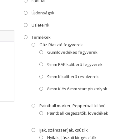
Főoldal
Újdonságok
Üzleteink
Termékek
Gáz-Riasztó fegyverek
Gumilövedékes fegyverek
9 mm PAK kaliberű fegyverek
9 mm K kaliberű revolverek
8 mm K és 6 mm start pisztolyok
Paintball marker, Pepperball kilövő
Paintball kiegészítők, lövedékek
Íjak, számszeríjak, csúzlik
Nyilak, íjászati kiegészítők