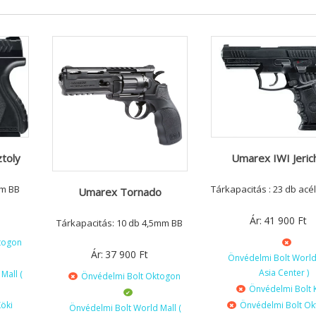
toly
Umarex IWI Jeric
mm BB
Tárkapacitás : 23 db acé
Umarex Tornado
Ár:
41 900
Ft
Tárkapacitás: 10 db 4,5mm BB
togon
Ár:
37 900
Ft
Önvédelmi Bolt World 
Asia Center )
Mall (
Önvédelmi Bolt Oktogon
Önvédelmi Bolt 
öki
Önvédelmi Bolt O
Önvédelmi Bolt World Mall (