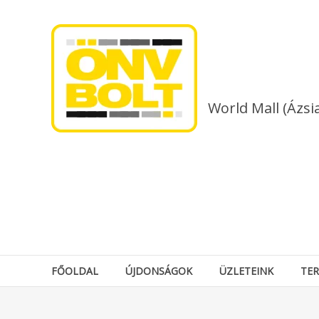
Skip
to
content
World Mall (Ázsi
FŐOLDAL
ÚJDONSÁGOK
ÜZLETEINK
TE