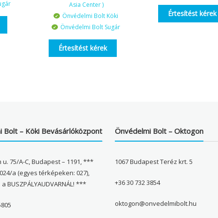
ugár
Asia Center )
Értesítést kérek
Önvédelmi Bolt Köki
Önvédelmi Bolt Sugár
Értesítést kérek
 Bolt – Köki Bevásárlóközpont
Önvédelmi Bolt – Oktogon
 u. 75/A-C, Budapest – 1191, ***
1067 Budapest Teréz krt. 5
024/a (egyes térképeken: 027),
+36 30 732 3854
l a BUSZPÁLYAUDVARNÁL! ***
oktogon@onvedelmibolt.hu
5805