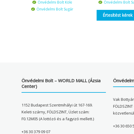
Önvédelmi Bolt Köki
Önvédelmi Bolt S
Önvédelmi Bolt Sugár
Értesítést kérek
Önvédelmi Bolt – WORLD MALL (Ázsia
Önvédelmi
Center)
Vak Bottyán
1152 Budapest Szentmihályi út 167-169.
FÖLDSZINT 
Keleti szárny, FÖLDSZINT, Üzlet szám:
közvetlenü
F0.12M05 (A lottózó és a fagyizó mellett.)
+36 30 650 
+36 30 379 09 07