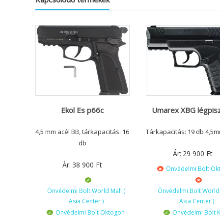
Ekol Es p66c
Umarex XBG légpisz
4,5 mm acél BB, tárkapacitás: 16
Tárkapacitás: 19 db 4,5
db
Ár:
29 900
Ft
Ár:
38 900
Ft
Önvédelmi Bolt Ok
Önvédelmi Bolt World Mall (
Önvédelmi Bolt World 
Asia Center )
Asia Center )
Önvédelmi Bolt Oktogon
Önvédelmi Bolt K