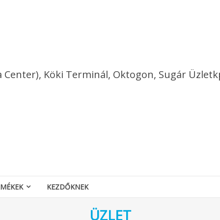
a Center), Köki Terminál, Oktogon, Sugár Üzletk
RMÉKEK
KEZDŐKNEK
ÜZLET