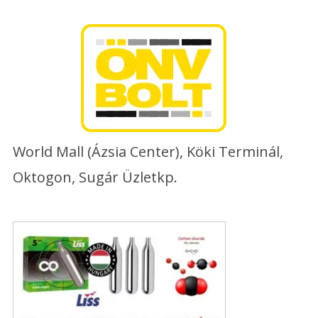
Skip
to
content
World Mall (Ázsia Center), Köki Terminál,
Oktogon, Sugár Üzletkp.