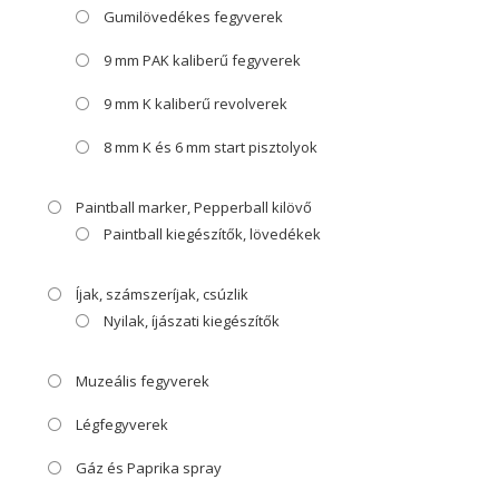
Gumilövedékes fegyverek
9 mm PAK kaliberű fegyverek
9 mm K kaliberű revolverek
8 mm K és 6 mm start pisztolyok
Paintball marker, Pepperball kilövő
Paintball kiegészítők, lövedékek
Íjak, számszeríjak, csúzlik
Nyilak, íjászati kiegészítők
Muzeális fegyverek
Légfegyverek
Gáz és Paprika spray