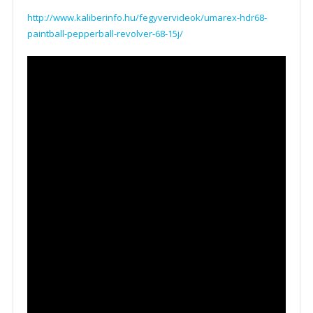
http://www.kaliberinfo.hu/fegyvervideok/umarex-hdr68-
paintball-pepperball-revolver-68-15j/