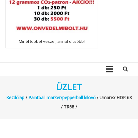
Minél többet veszel, annál olcsóbb!
ÜZLET
Kezdőlap
/
Paintball marker/pepperball kilövő
/ Umarex HDR 68
/ TR68 /