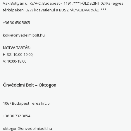
Vak Bottyán u. 75/A-C, Budapest – 1191, *** FÖLDSZINT 024/a (egyes
térképeken: 027), közvetlenül a BUSZPÁLYAUDVARNÁL! ***
+36 30 650 5805
koki@onvedelmibolt.hu
NYITVA TARTÁS:
H-SZ: 10:00-19:00,
V: 10:00-18:00
Önvédelmi Bolt – Oktogon
1067 Budapest Teréz krt. 5
+36 30 732 3854
oktogon@onvedelmibolt.hu