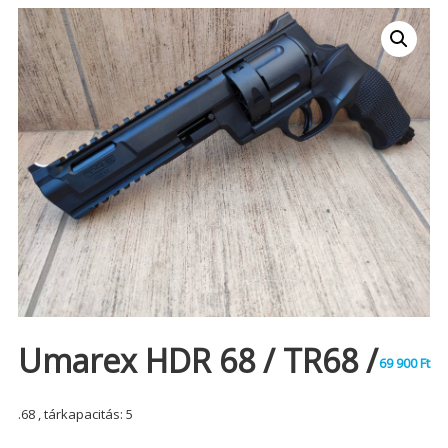
Umarex HDR 68 / TR68 /
69 900
Ft
.68 , tárkapacitás: 5