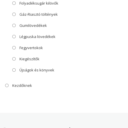
Folyadéksugár kilövők
Gáz-Riasztó töltények
Gumilövedékek
Légpuska lövedékek
Fegyvertokok
Kiegészítők
Újságok és könyvek
Kezdőknek