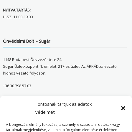
NYITVA TARTÁS:
H-SZ: 11:00-19:00
Önvédelmi Bolt – Sugár
1148 Budapest Örs vezér tere 24.
Sugár Üzletközpont, 1. emelet, 217-es üzlet. Az ÁRKÁDba vezető
hídhoz vezető folyosón.
+36 30 798 57 03
sugar@onvedelmibolt.hu
Fontosnak tartjuk az adatok
NYITVA TARTÁS:
védelmét
H-SZ: 10:00-20:00
A böngészési élmény fokozása, a személyre szabott hirdetések vagy
tartalmak megjelenítése, valamint a forgalom elemzése érdekében