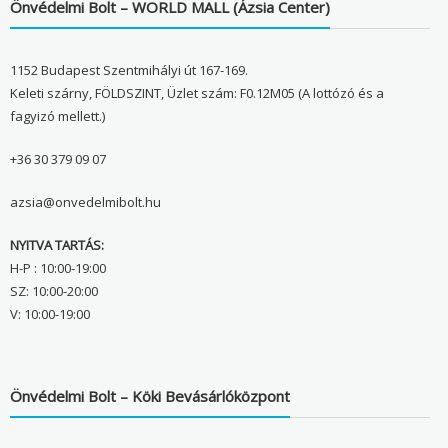
Önvédelmi Bolt – WORLD MALL (Ázsia Center)
1152 Budapest Szentmihályi út 167-169.
Keleti szárny, FÖLDSZINT, Üzlet szám: F0.12M05 (A lottózó és a
fagyizó mellett.)
+36 30 379 09 07
azsia@onvedelmibolt.hu
NYITVA TARTÁS:
H-P : 10:00-19:00
SZ: 10:00-20:00
V: 10:00-19:00
Önvédelmi Bolt – Köki Bevásárlóközpont