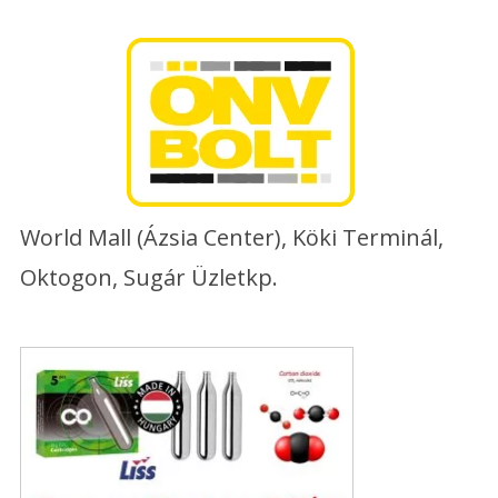
Skip
to
content
World Mall (Ázsia Center), Köki Terminál,
Oktogon, Sugár Üzletkp.