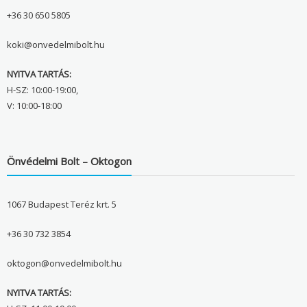
+36 30 650 5805
koki@onvedelmibolt.hu
NYITVA TARTÁS:
H-SZ: 10:00-19:00,
V: 10:00-18:00
Önvédelmi Bolt – Oktogon
1067 Budapest Teréz krt. 5
+36 30 732 3854
oktogon@onvedelmibolt.hu
NYITVA TARTÁS: