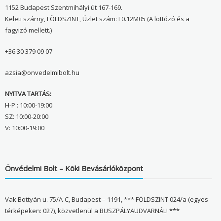
1152 Budapest Szentmihályi út 167-169.
Keleti szárny, FÖLDSZINT, Üzlet szám: F0.12M05 (A lottózó és a
fagyizó mellett.)
+36 30 379 09 07
azsia@onvedelmibolt.hu
NYITVA TARTÁS:
H-P : 10:00-19:00
SZ: 10:00-20:00
V: 10:00-19:00
Önvédelmi Bolt – Köki Bevásárlóközpont
Vak Bottyán u. 75/A-C, Budapest – 1191, *** FÖLDSZINT 024/a (egyes
térképeken: 027), közvetlenül a BUSZPÁLYAUDVARNÁL! ***