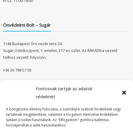
H-SZ: 11:00-19:00
Önvédelmi Bolt – Sugár
1148 Budapest Örs vezér tere 24.
Sugár Üzletközpont, 1. emelet, 217-es üzlet. Az ÁRKÁDba vezető
hídhoz vezető folyosón.
+36 30 798 57 03
sugar@onvedelmibolt.hu
Fontosnak tartjuk az adatok
NYITVA TARTÁS:
védelmét
H-SZ: 10:00-20:00
A böngészési élmény fokozása, a személyre szabott hirdetések vagy
tartalmak megjelenítése, valamint a forgalom elemzése érdekében
sütiket (cookie) használunk. Az "Elfogadom" gombra kattintva
Önvédelmi Bolt – Főoldal
hozzájárulhat a sütik használatához.