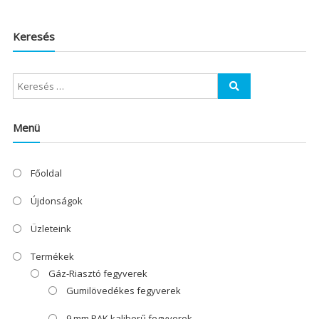
Keresés
Menü
Főoldal
Újdonságok
Üzleteink
Termékek
Gáz-Riasztó fegyverek
Gumilövedékes fegyverek
9 mm PAK kaliberű fegyverek