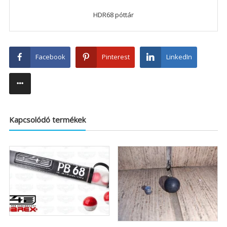
HDR68 póttár
Facebook
Pinterest
LinkedIn
Kapcsolódó termékek