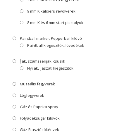
9 mm K kaliberű revolverek
8 mm K és 6 mm start pisztolyok
Paintball marker, Pepperball kilövő
Paintball kiegészítők, lövedékek
Íjak, számszeríjak, csúzlik
Nyilak, íjászati kiegészítők
Muzeális fegyverek
Légfegyverek
Gáz és Paprika spray
Folyadéksugár kilövők
Gáz-Riasztó töltények