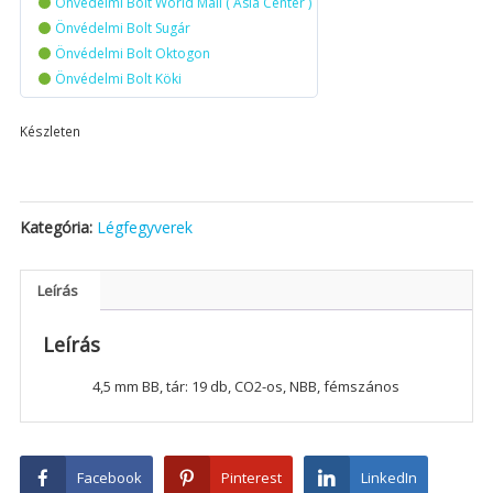
Önvédelmi Bolt World Mall ( Asia Center )
Önvédelmi Bolt Sugár
Önvédelmi Bolt Oktogon
Önvédelmi Bolt Köki
Készleten
Kategória:
Légfegyverek
Leírás
Leírás
4,5 mm BB, tár: 19 db, CO2-os, NBB, fémszános
Facebook
Pinterest
LinkedIn