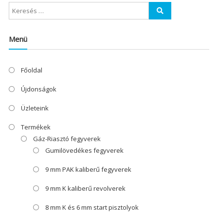
Menü
Főoldal
Újdonságok
Üzleteink
Termékek
Gáz-Riasztó fegyverek
Gumilövedékes fegyverek
9 mm PAK kaliberű fegyverek
9 mm K kaliberű revolverek
8 mm K és 6 mm start pisztolyok