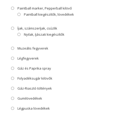
Paintball marker, Pepperball kilövő
Paintball kiegészítők, lövedékek
Íjak, számszeríjak, csúzlik
Nyilak, íjászati kiegészítők
Muzeális fegyverek
Légfegyverek
Gáz és Paprika spray
Folyadéksugár kilövők
Gáz-Riasztó töltények
Gumilövedékek
Légpuska lövedékek