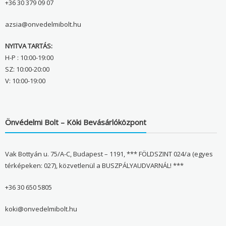
+36 30 379 09 07
azsia@onvedelmibolt.hu
NYITVA TARTÁS:
H-P : 10:00-19:00
SZ: 10:00-20:00
V: 10:00-19:00
Önvédelmi Bolt – Köki Bevásárlóközpont
Vak Bottyán u. 75/A-C, Budapest – 1191, *** FÖLDSZINT 024/a (egyes
térképeken: 027), közvetlenül a BUSZPÁLYAUDVARNÁL! ***
+36 30 650 5805
koki@onvedelmibolt.hu