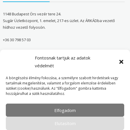
1148 Budapest Örs vezér tere 24.
Sugár Üzletközpont, 1. emelet, 217-es üzlet. Az ÁRKÁDba vezető
hídhoz vezető folyosón.
+36 30 798 57 03
sugar@onvedelmibolt.hu
Fontosnak tartjuk az adatok
NYITVA TARTÁS:
védelmét
H-SZ: 10:00-20:00
A böngészési élmény fokozása, a személyre szabott hirdetések vagy
tartalmak megjelenítése, valamint a forgalom elemzése érdekében
sütiket (cookie) használunk. Az "Elfogadom" gombra kattintva
Önvédelmi Bolt – Főoldal
hozzájárulhat a sütik használatához.
Adatvédelmi tájékoztató
Elfogadom
Cookie Policy
Elutasítom