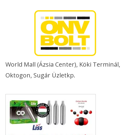
Skip
to
content
World Mall (Ázsia Center), Köki Terminál,
Oktogon, Sugár Üzletkp.