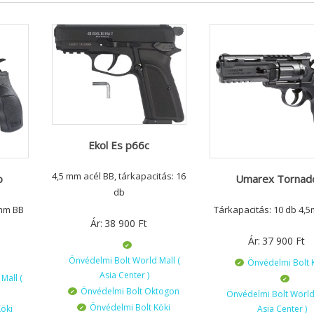
Ekol Es p66c
4,5 mm acél BB, tárkapacitás: 16
o
Umarex Tornad
db
5mm BB
Tárkapacitás: 10 db 4,
Ár:
38 900
Ft
Ár:
37 900
Ft
Önvédelmi Bolt World Mall (
Önvédelmi Bolt 
Asia Center )
Mall (
Önvédelmi Bolt Oktogon
Önvédelmi Bolt World 
Önvédelmi Bolt Köki
öki
Asia Center )