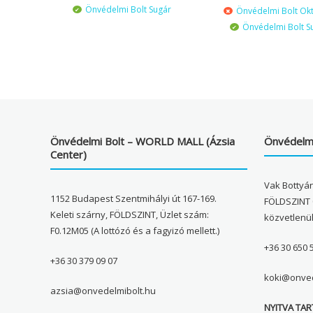
Önvédelmi Bolt Sugár
Önvédelmi Bolt Ok
Önvédelmi Bolt S
Önvédelmi Bolt – WORLD MALL (Ázsia
Önvédelmi
Center)
Vak Bottyán
1152 Budapest Szentmihályi út 167-169.
FÖLDSZINT 
Keleti szárny, FÖLDSZINT, Üzlet szám:
közvetlenü
F0.12M05 (A lottózó és a fagyizó mellett.)
+36 30 650 
+36 30 379 09 07
koki@onved
azsia@onvedelmibolt.hu
NYITVA TAR