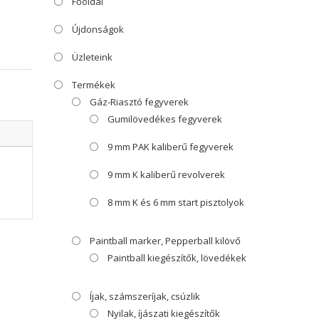
Főoldal
Újdonságok
Üzleteink
Termékek
Gáz-Riasztó fegyverek
Gumilövedékes fegyverek
9 mm PAK kaliberű fegyverek
9 mm K kaliberű revolverek
8 mm K és 6 mm start pisztolyok
Paintball marker, Pepperball kilövő
Paintball kiegészítők, lövedékek
Íjak, számszeríjak, csúzlik
Nyilak, íjászati kiegészítők