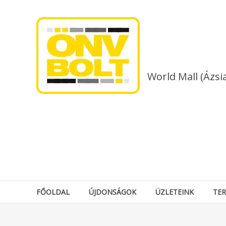
Skip
to
content
World Mall (Ázsi
FŐOLDAL
ÚJDONSÁGOK
ÜZLETEINK
TE