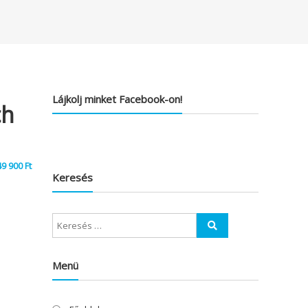
Lájkolj minket Facebook-on!
ch
49 900
Ft
Keresés
Menü