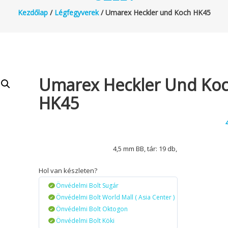
Kezdőlap
/
Légfegyverek
/ Umarex Heckler und Koch HK45
Umarex Heckler Und Ko
HK45
4,5 mm BB, tár: 19 db,
Hol van készleten?
Önvédelmi Bolt Sugár
Önvédelmi Bolt World Mall ( Asia Center )
Önvédelmi Bolt Oktogon
Önvédelmi Bolt Köki