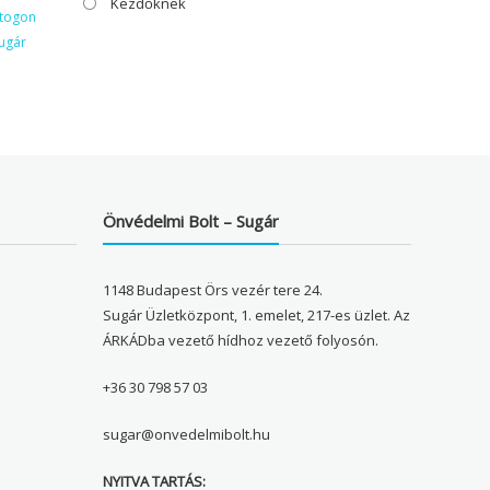
Kezdőknek
ktogon
ugár
Önvédelmi Bolt – Sugár
1148 Budapest Örs vezér tere 24.
Sugár Üzletközpont, 1. emelet, 217-es üzlet. Az
ÁRKÁDba vezető hídhoz vezető folyosón.
+36 30 798 57 03
sugar@onvedelmibolt.hu
NYITVA TARTÁS: