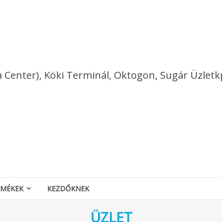
a Center), Köki Terminál, Oktogon, Sugár Üzletk
RMÉKEK
KEZDŐKNEK
ÜZLET