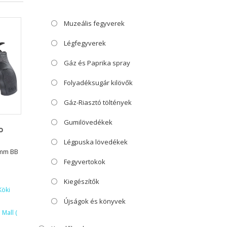
Muzeális fegyverek
Légfegyverek
Gáz és Paprika spray
Folyadéksugár kilövők
Gáz-Riasztó töltények
Gumilövedékek
o
Légpuska lövedékek
5mm BB
Fegyvertokok
Kiegészítők
Köki
Újságok és könyvek
Mall (