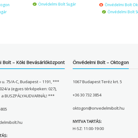
Önvédelmi Bolt Sugár
togon
Önvédelmi Bolt O
ugár
Önvédelmi Bolt S
 Bolt – Köki Bevásárlóközpont
Önvédelmi Bolt – Oktogon
 u. 75/A-C, Budapest – 1191, ***
1067 Budapest Teréz krt. 5
024/a (egyes térképeken: 027),
+36 30 732 3854
l a BUSZPÁLYAUDVARNÁL! ***
oktogon@onvedelmibolt.hu
5805
NYITVA TARTÁS:
elmibolt.hu
H-SZ: 11:00-19:00
TÁS: