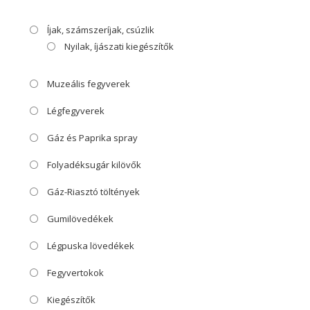
Íjak, számszeríjak, csúzlik
Nyilak, íjászati kiegészítők
Muzeális fegyverek
Légfegyverek
Gáz és Paprika spray
Folyadéksugár kilövők
Gáz-Riasztó töltények
Gumilövedékek
Légpuska lövedékek
Fegyvertokok
Kiegészítők