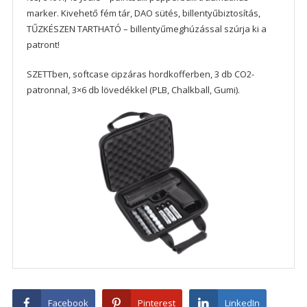
marker. Kivehető fém tár, DAO sütés, billentyűbiztosítás,
TŰZKÉSZEN TARTHATÓ – billentyűmeghúzással szúrja ki a
patront!
SZETTben, softcase cipzáras hordkofferben, 3 db CO2-
patronnal, 3×6 db lövedékkel (PLB, Chalkball, Gumi).
Facebook
Pinterest
LinkedIn