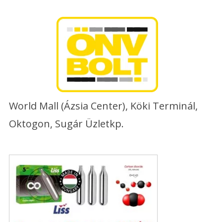
Skip
to
content
World Mall (Ázsia Center), Köki Terminál,
Oktogon, Sugár Üzletkp.