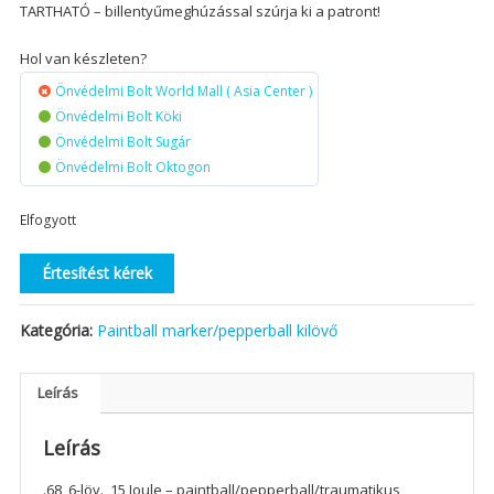
TARTHATÓ – billentyűmeghúzással szúrja ki a patront!
Hol van készleten?
Önvédelmi Bolt World Mall ( Asia Center )
Önvédelmi Bolt Köki
Önvédelmi Bolt Sugár
Önvédelmi Bolt Oktogon
Elfogyott
Értesítést kérek
Kategória:
Paintball marker/pepperball kilövő
Leírás
Leírás
.68, 6-löv., 15 Joule – paintball/pepperball/traumatikus