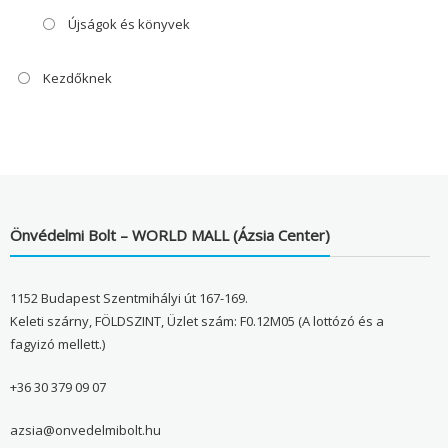
Újságok és könyvek
Kezdőknek
Önvédelmi Bolt – WORLD MALL (Ázsia Center)
1152 Budapest Szentmihályi út 167-169.
Keleti szárny, FÖLDSZINT, Üzlet szám: F0.12M05 (A lottózó és a
fagyizó mellett.)
+36 30 379 09 07
azsia@onvedelmibolt.hu