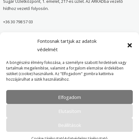
Sugár Üzletközpont, 1. emelet, 217-es üzlet. Az ÁRKÁDba vezető
hídhoz vezető folyosón.
+36 30 798 57 03
sugar@onvedelmibolt.hu
Fontosnak tartjuk az adatok
NYITVA TARTÁS:
védelmét
H-SZ: 10:00-20:00
A böngészési élmény fokozása, a személyre szabott hirdetések vagy
tartalmak megjelenítése, valamint a forgalom elemzése érdekében
sütiket (cookie) használunk. Az "Elfogadom" gombra kattintva
Önvédelmi Bolt – Főoldal
hozzájárulhat a sütik használatához.
Adatvédelmi tájékoztató
Elfogadom
Cookie Policy
Elutasítom
Beállítások
Cookie tájékoztató
Adatvédelmi tájékoztató