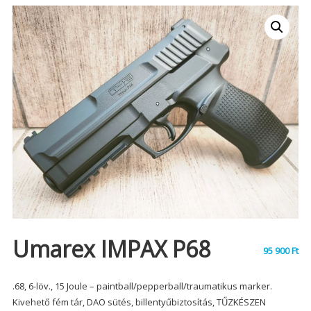
Umarex IMPAX P68
95 900
Ft
.68, 6-löv., 15 Joule – paintball/pepperball/traumatikus marker.
Kivehető fém tár, DAO sütés, billentyűbiztosítás, TŰZKÉSZEN