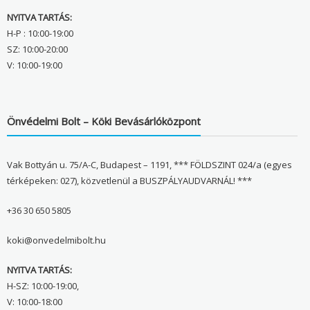
NYITVA TARTÁS:
H-P : 10:00-19:00
SZ: 10:00-20:00
V: 10:00-19:00
Önvédelmi Bolt – Köki Bevásárlóközpont
Vak Bottyán u. 75/A-C, Budapest – 1191, *** FÖLDSZINT 024/a (egyes
térképeken: 027), közvetlenül a BUSZPÁLYAUDVARNÁL! ***
+36 30 650 5805
koki@onvedelmibolt.hu
NYITVA TARTÁS:
H-SZ: 10:00-19:00,
V: 10:00-18:00