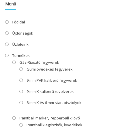
Menü
Főoldal
Újdonságok
Üzleteink
Termékek
Gáz-Riasztó fegyverek
Gumilövedékes fegyverek
9 mm PAK kaliberű fegyverek
9 mm K kaliberű revolverek
8 mm K és 6 mm start pisztolyok
Paintball marker, Pepperball kilövő
Paintball kiegészítők, lövedékek