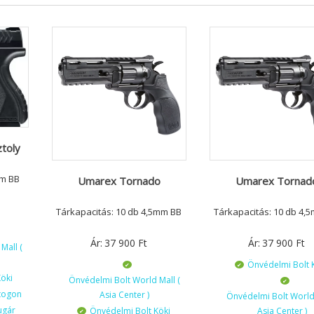
toly
mm BB
Umarex Tornado
Umarex Tornad
Tárkapacitás: 10 db 4,5mm BB
Tárkapacitás: 10 db 4,
Ár:
37 900
Ft
Ár:
37 900
Ft
Mall (
Önvédelmi Bolt 
öki
Önvédelmi Bolt World Mall (
togon
Asia Center )
Önvédelmi Bolt World 
ugár
Önvédelmi Bolt Köki
Asia Center )