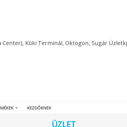
a Center), Köki Terminál, Oktogon, Sugár Üzletk
RMÉKEK
KEZDŐKNEK
ÜZLET