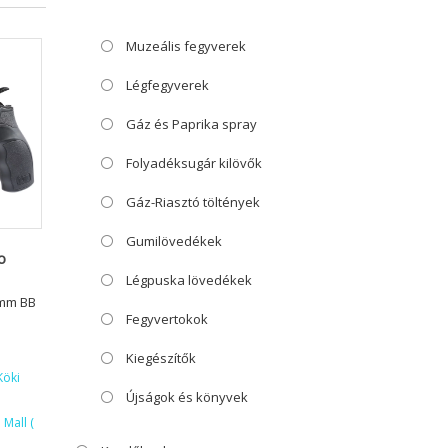
Muzeális fegyverek
Légfegyverek
Gáz és Paprika spray
Folyadéksugár kilövők
Gáz-Riasztó töltények
Gumilövedékek
o
Légpuska lövedékek
5mm BB
Fegyvertokok
Kiegészítők
Köki
Újságok és könyvek
Mall (