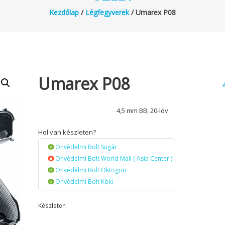
Kezdőlap
/
Légfegyverek
/ Umarex P08
Umarex P08
4,5 mm BB, 20-löv.
Hol van készleten?
Önvédelmi Bolt Sugár
Önvédelmi Bolt World Mall ( Asia Center )
Önvédelmi Bolt Oktogon
Önvédelmi Bolt Köki
Készleten