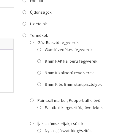
Főoldal
Újdonságok
Üzleteink
Termékek
Gáz-Riasztó fegyverek
Gumilövedékes fegyverek
9 mm PAK kaliberű fegyverek
9 mm K kaliberű revolverek
8 mm K és 6 mm start pisztolyok
Paintball marker, Pepperball kilövő
Paintball kiegészítők, lövedékek
Íjak, számszeríjak, csúzlik
Nyilak, íjászati kiegészítők