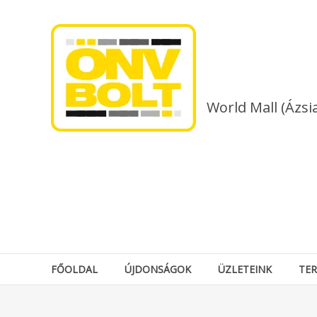
Skip
to
content
World Mall (Ázsi
FŐOLDAL
ÚJDONSÁGOK
ÜZLETEINK
TE