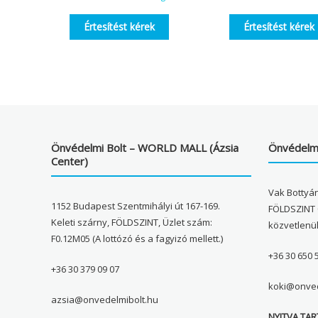
Értesítést kérek
Értesítést kérek
Önvédelmi Bolt – WORLD MALL (Ázsia
Önvédelmi
Center)
Vak Bottyán
1152 Budapest Szentmihályi út 167-169.
FÖLDSZINT 
Keleti szárny, FÖLDSZINT, Üzlet szám:
közvetlenü
F0.12M05 (A lottózó és a fagyizó mellett.)
+36 30 650 
+36 30 379 09 07
koki@onved
azsia@onvedelmibolt.hu
NYITVA TAR