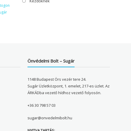
Kezdőknek
ktogon
ugár
Önvédelmi Bolt – Sugár
1148 Budapest Örs vezér tere 24.
Sugár Üzletközpont, 1. emelet, 217-es üzlet. Az
ÁRKÁDba vezető hídhoz vezető folyosón.
+36 30 798 57 03
sugar@onvedelmibolt.hu
NYITVA TARTÁS: