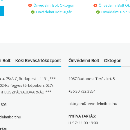
Önvédelmi Bolt Oktogon
Önvédelmi Bolt O
Önvédelmi Bolt Sugár
Önvédelmi Bolt S
 Bolt – Köki Bevásárlóközpont
Önvédelmi Bolt – Oktogon
 u. 75/A-C, Budapest – 1191, ***
1067 Budapest Teréz krt. 5
024/a (egyes térképeken: 027),
+36 30 732 3854
l a BUSZPÁLYAUDVARNÁL! ***
oktogon@onvedelmibolt.hu
5805
NYITVA TARTÁS:
elmibolt.hu
H-SZ: 11:00-19:00
TÁS: