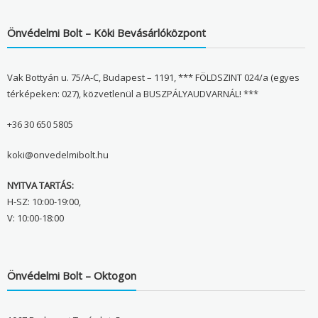
Önvédelmi Bolt – Köki Bevásárlóközpont
Vak Bottyán u. 75/A-C, Budapest – 1191, *** FÖLDSZINT 024/a (egyes
térképeken: 027), közvetlenül a BUSZPÁLYAUDVARNÁL! ***
+36 30 650 5805
koki@onvedelmibolt.hu
NYITVA TARTÁS:
H-SZ: 10:00-19:00,
V: 10:00-18:00
Önvédelmi Bolt – Oktogon