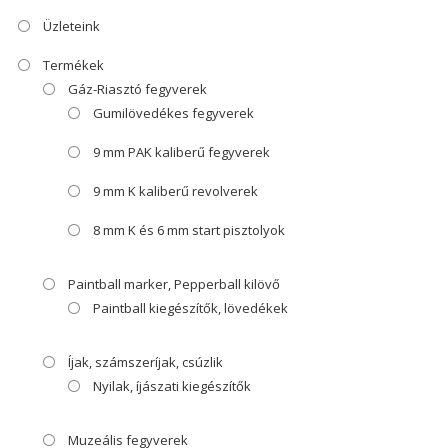
Üzleteink
Termékek
Gáz-Riasztó fegyverek
Gumilövedékes fegyverek
9 mm PAK kaliberű fegyverek
9 mm K kaliberű revolverek
8 mm K és 6 mm start pisztolyok
Paintball marker, Pepperball kilövő
Paintball kiegészítők, lövedékek
Íjak, számszeríjak, csúzlik
Nyilak, íjászati kiegészítők
Muzeális fegyverek