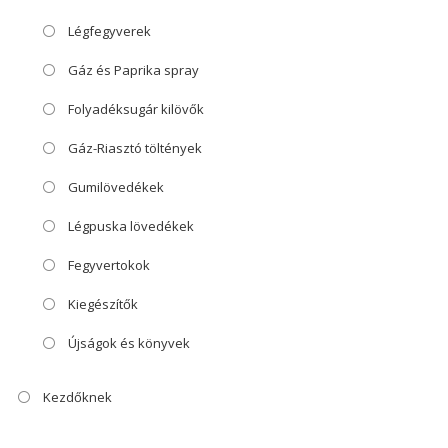
Légfegyverek
Gáz és Paprika spray
Folyadéksugár kilövők
Gáz-Riasztó töltények
Gumilövedékek
Légpuska lövedékek
Fegyvertokok
Kiegészítők
Újságok és könyvek
Kezdőknek