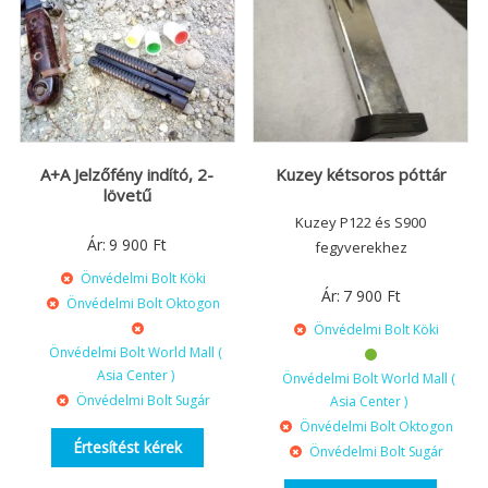
A+A Jelzőfény indító, 2-
Kuzey kétsoros póttár
lövetű
Kuzey P122 és S900
Ár:
9 900
Ft
fegyverekhez
Önvédelmi Bolt Köki
Ár:
7 900
Ft
Önvédelmi Bolt Oktogon
Önvédelmi Bolt Köki
Önvédelmi Bolt World Mall (
Asia Center )
Önvédelmi Bolt World Mall (
Önvédelmi Bolt Sugár
Asia Center )
Önvédelmi Bolt Oktogon
Értesítést kérek
Önvédelmi Bolt Sugár