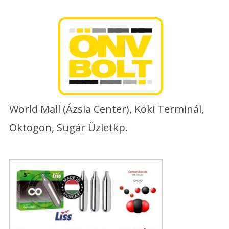
Skip
to
content
World Mall (Ázsia Center), Köki Terminál,
Oktogon, Sugár Üzletkp.