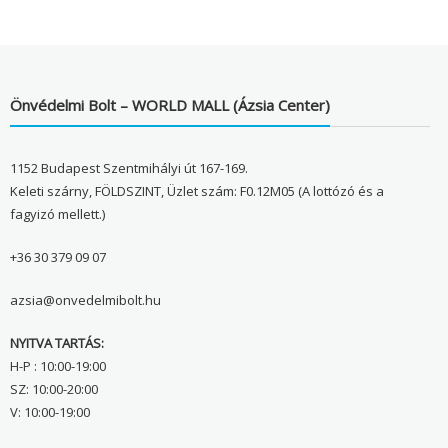
Önvédelmi Bolt – WORLD MALL (Ázsia Center)
1152 Budapest Szentmihályi út 167-169.
Keleti szárny, FÖLDSZINT, Üzlet szám: F0.12M05 (A lottózó és a
fagyizó mellett.)
+36 30 379 09 07
azsia@onvedelmibolt.hu
NYITVA TARTÁS:
H-P : 10:00-19:00
SZ: 10:00-20:00
V: 10:00-19:00