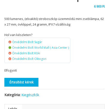
6 900
Ft
500 lumenes, (elvakító) stroboszkóp üzemmódú mini zseblámpa, 62
x 27 mm, övklippel, 24 gramm, IPX7 vízállóság
Hol van készleten?
Önvédelmi Bolt Sugár
Önvédelmi Bolt World Mall ( Asia Center )
Önvédelmi Bolt Köki
Önvédelmi Bolt Oktogon
Elfogyott
Értesítést kérek
Kategória:
Kiegészítők
Leírás