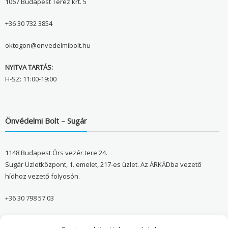
1067 Budapest Teréz krt. 5
+36 30 732 3854
oktogon@onvedelmibolt.hu
NYITVA TARTÁS:
H-SZ: 11:00-19:00
Önvédelmi Bolt – Sugár
1148 Budapest Örs vezér tere 24.
Sugár Üzletközpont, 1. emelet, 217-es üzlet. Az ÁRKÁDba vezető
hídhoz vezető folyosón.
+36 30 798 57 03
sugar@onvedelmibolt.hu