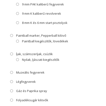
9 mm PAK kaliberű fegyverek
9 mm K kaliberű revolverek
8 mm K és 6 mm start pisztolyok
Paintball marker, Pepperball kilövő
Paintball kiegészítők, lövedékek
Íjak, számszeríjak, csúzlik
Nyilak, íjászati kiegészítők
Muzeális fegyverek
Légfegyverek
Gáz és Paprika spray
Folyadéksugár kilövők