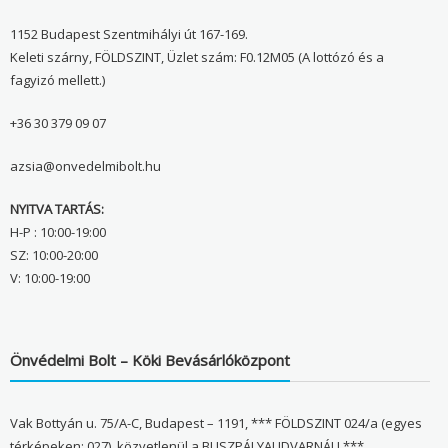
1152 Budapest Szentmihályi út 167-169.
Keleti szárny, FÖLDSZINT, Üzlet szám: F0.12M05 (A lottózó és a
fagyizó mellett.)
+36 30 379 09 07
azsia@onvedelmibolt.hu
NYITVA TARTÁS:
H-P : 10:00-19:00
SZ: 10:00-20:00
V: 10:00-19:00
Önvédelmi Bolt – Köki Bevásárlóközpont
Vak Bottyán u. 75/A-C, Budapest – 1191, *** FÖLDSZINT 024/a (egyes
térképeken: 027), közvetlenül a BUSZPÁLYAUDVARNÁL! ***