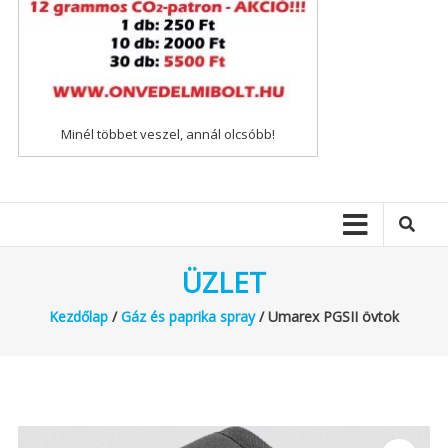
Minél többet veszel, annál olcsóbb!
ÜZLET
Kezdőlap
/
Gáz és paprika spray
/ Umarex PGSII övtok