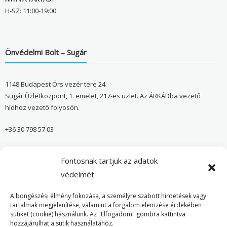
H-SZ: 11:00-19:00
Önvédelmi Bolt – Sugár
1148 Budapest Örs vezér tere 24.
Sugár Üzletközpont, 1. emelet, 217-es üzlet. Az ÁRKÁDba vezető
hídhoz vezető folyosón.
+36 30 798 57 03
sugar@onvedelmibolt.hu
Fontosnak tartjuk az adatok
NYITVA TARTÁS:
védelmét
H-SZ: 10:00-20:00
A böngészési élmény fokozása, a személyre szabott hirdetések vagy
tartalmak megjelenítése, valamint a forgalom elemzése érdekében
sütiket (cookie) használunk. Az "Elfogadom" gombra kattintva
Önvédelmi Bolt – Főoldal
hozzájárulhat a sütik használatához.