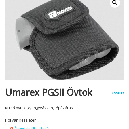
Umarex PGSII Övtok
3 990
Ft
Külső övtok, gyöngyvászon, tépőzáras.
Hol van készleten?
Önvédelmi Bolt Sugár