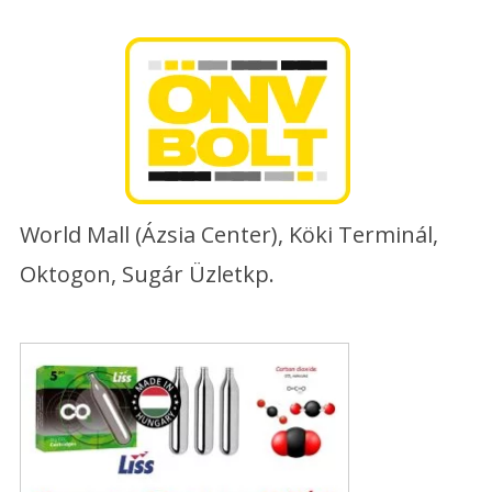
Skip
to
content
World Mall (Ázsia Center), Köki Terminál,
Oktogon, Sugár Üzletkp.