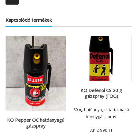
Kapcsolódó termékek
KO Defenol CS 20 g
gázspray (FOG)
80mg hatóanyagot tartalmazó
könnygáz spray
KO Pepper OC hatóanyagú
gázspray
Ár:
2 990
Ft