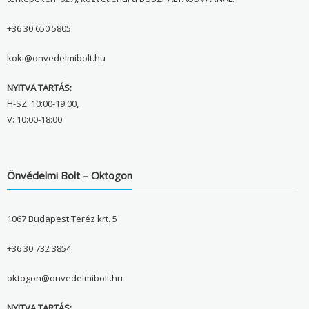
+36 30 650 5805
koki@onvedelmibolt.hu
NYITVA TARTÁS:
H-SZ: 10:00-19:00,
V: 10:00-18:00
Önvédelmi Bolt – Oktogon
1067 Budapest Teréz krt. 5
+36 30 732 3854
oktogon@onvedelmibolt.hu
NYITVA TARTÁS: